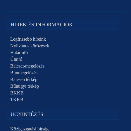
HÍREK ÉS INFORMÁCIÓK
Legfrissebb híreink
Nyilvános körözések
Határinfó
Útinfó
Baleset-megelőzés
Bűnmegelőzés
Baleseti térkép
Bűnügyi térkép
BKKB
TKKB
ÜGYINTÉZÉS
Közigazgatási bírság