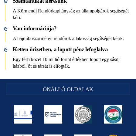
Szemtanúkat keresünk
A Körmendi Rendőrkapitányság az állampolgárok segítségét
kéri.
Van információja?
A hajdúböszörményi rendőrök a lakosság segítségét kérik.
Ketten őrizetben, a lopott pénz lefoglalva
Egy férfi közel 10 millió forint értékben lopott egy sásdi
házból, őt és társát is elfogták.
ÖNÁLLÓ OLDALAK