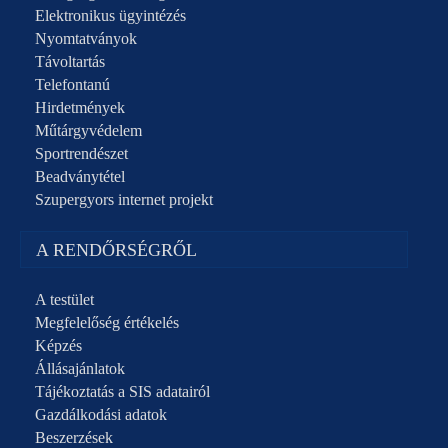
Elektronikus ügyintézés
Nyomtatványok
Távoltartás
Telefontanú
Hirdetmények
Műtárgyvédelem
Sportrendészet
Beadványtétel
Szupergyors internet projekt
A RENDŐRSÉGRŐL
A testület
Megfelelőség értékelés
Képzés
Állásajánlatok
Tájékoztatás a SIS adatairól
Gazdálkodási adatok
Beszerzések