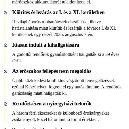
mérőeszköz akkumulátorát tulajdonította el.
Kiürítés és lezárás az I. és a XI. kerületben
II. világháborús robbanótestek elszállítása, illetve
hatástalanítása miatt kiürítik és lezárják a főváros I. és XI.
kerületének egy részét 2026. augusztus 7-én.
Ittasan indult a kihallgatására
A gödöllői rendőrök gyanúsítottként hallgatták ki a 39 éves
férfit.
Az erőszakos fellépés nem megoldás
Újabb közlekedési konfliktus végződött fenyegetőzéssel,
ezúttal Keszthelyen fogyott el egy autós türelme. A rendőrök
garázdaság miatt hallgatták ki.
Rendőrkézen a nyíregyházi betörők
A három férfi ékszereket és különböző értéktárgyakat
zsákmányolt, közel hárommillió forint értékben.