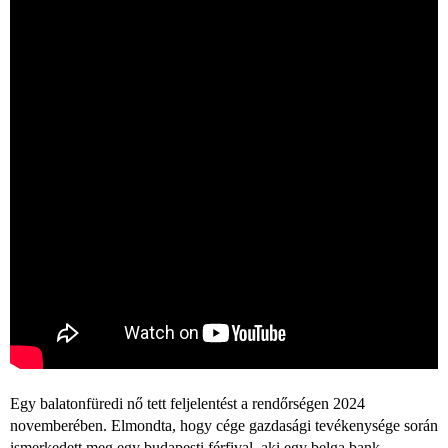
Egy balatonfüredi nő tett feljelentést a rendőrségen 2024
novemberében. Elmondta, hogy cége gazdasági tevékenysége során
ismerkedett meg egy budapesti férfival, aki egy belga bank