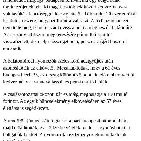
ügyintézőjének adta ki magát, és többek között kedvezményes
valutaváltási lehetőséggel kecsegtette őt. Több mint 20 ezer eurót át
is adott a részére, hogy azt forintra váltsa át. A férfi azonban ezt
nem tette meg, és nem is adta vissza neki a megbeszélt határidőre.
Az asszony többszöri megkeresésére pár millió forintot
visszafizetett, de a teljes összeget nem, persze az ígért haszon is
elmaradt.
A balatonfüredi nyomozók széles körű adatgyűjtés után
azonosították az elkövetőt. Megállapították, hogy a 61 éves
budapesti férfi 25, az ország különböző pontjain élő embert vert át
kedvezményes valutaváltással, és pénzt csalt ki tőlük.
A csalássorozattal okozott kár ez idáig meghaladja a 150 millió
forintot. Az egyik bűncselekmény elkövetésében az 57 éves
élettársa is segédkezett.
A rendőrök június 3-án fogták el a párt budapesti otthonukban,
majd előállították, és – őrizetbe vételük mellett – gyanúsítottként
hallgatták ki őket. A nyomozók kezdeményezték mindkettejük