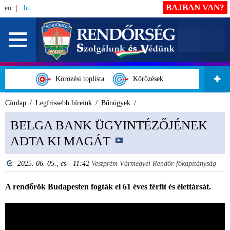
BAJBAN VAN?
en
hu
Körözési toplista
Körözések
Címlap
Legfrissebb híreink
Bűnügyek
BELGA BANK ÜGYINTÉZŐJÉNEK
ADTA KI MAGÁT
2025. 06. 05., cs - 11:42
Veszprém Vármegyei Rendőr-főkapitányság
A rendőrök Budapesten fogták el 61 éves férfit és élettársát.