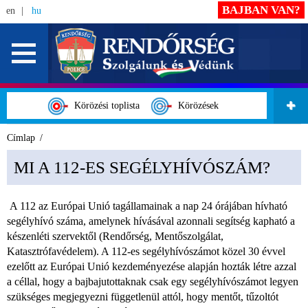
BAJBAN VAN?
en
hu
Körözési toplista
Körözések
Címlap
MI A 112-ES SEGÉLYHÍVÓSZÁM?
A 112 az Európai Unió tagállamainak a nap 24 órájában hívható
segélyhívó száma, amelynek hívásával azonnali segítség kapható a
készenléti szervektől (Rendőrség, Mentőszolgálat,
Katasztrófavédelem). A 112-es segélyhívószámot közel 30 évvel
ezelőtt az Európai Unió kezdeményezése alapján hozták létre azzal
a céllal, hogy a bajbajutottaknak csak egy segélyhívószámot legyen
szükséges megjegyezni függetlenül attól, hogy mentőt, tűzoltót