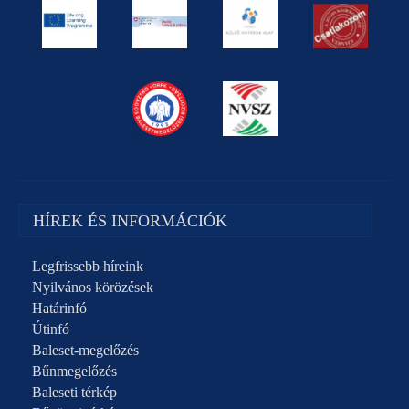
HÍREK ÉS INFORMÁCIÓK
Legfrissebb híreink
Nyilvános körözések
Határinfó
Útinfó
Baleset-megelőzés
Bűnmegelőzés
Baleseti térkép