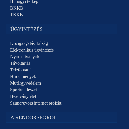
Bűnügyi térkép
BKKB
TKKB
ÜGYINTÉZÉS
Közigazgatási bírság
Elektronikus ügyintézés
Nyomtatványok
Távoltartás
Telefontanú
Hirdetmények
Műtárgyvédelem
Sportrendészet
Beadványtétel
Szupergyors internet projekt
A RENDŐRSÉGRŐL