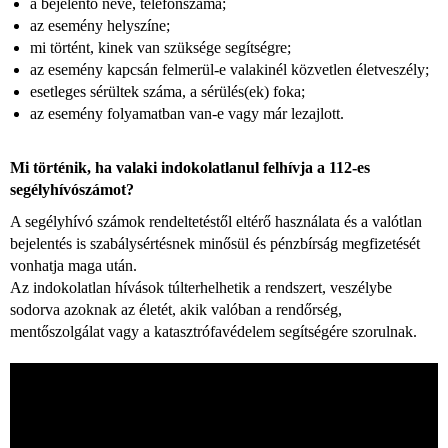
a bejelentő neve, telefonszáma;
az esemény helyszíne;
mi történt, kinek van szüksége segítségre;
az esemény kapcsán felmerül-e valakinél közvetlen életveszély;
esetleges sérültek száma, a sérülés(ek) foka;
az esemény folyamatban van-e vagy már lezajlott.
Mi történik, ha valaki indokolatlanul felhívja a 112-es
segélyhívószámot?
A segélyhívó számok rendeltetéstől eltérő használata és a valótlan
bejelentés is szabálysértésnek minősül és pénzbírság megfizetését
vonhatja maga után.
Az indokolatlan hívások túlterhelhetik a rendszert, veszélybe
sodorva azoknak az életét, akik valóban a rendőrség,
mentőszolgálat vagy a katasztrófavédelem segítségére szorulnak.