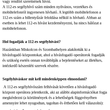
vagy rendőrt szeretnének hívni.
A 112-es segélyhívó szám minden nyilvános, vezetékes és
mobiltelefonról ingyenesen hívható. A legtöbb mobiltelefonon a
112-es szám a billentyűzár feloldása nélkül is hívható. Abban az
esetben is lehet 112-es hívást kezdeményezni, ha nincs hálózat a
mobiltelefonon.
Hol fogadják a 112-es segélyhívást?
Hazánkban Miskolcon és Szombathelyen alakították ki a
hívásfogadó központokat, ahol a hívásfogadó operátorok fogadják
és szükség esetén onnan továbbítják a bejelentéseket az illetékes,
intézkedő készenléti szervek részére.
Segélyhíváskor mit kell mindenképpen elmondani?
A 112-es segélyhívószám felhívását követően a hívásfogadó
központ operátora jelentkezik, aki az alábbi alapinformációkat fogja
megkérdezni (a körülmények és a lehetőségek függvényében
amennyire lehet nyugodtan, tagoltan és érthetően kell válaszolni):