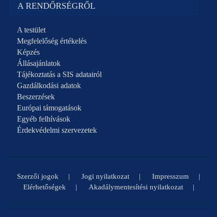
A RENDŐRSÉGRŐL
A testület
Megfelelőség értékelés
Képzés
Állásajánlatok
Tájékoztatás a SIS adatairól
Gazdálkodási adatok
Beszerzések
Európai támogatások
Egyéb felhívások
Érdekvédelmi szervezetek
Szerzői jogok
Jogi nyilatkozat
Impresszum
Elérhetőségek
Akadálymentesítési nyilatkozat