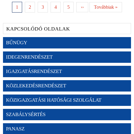
1
2
3
4
5
››
Továbbiak »
KAPCSOLÓDÓ OLDALAK
BŰNÜGY
IDEGENRENDÉSZET
IGAZGATÁSRENDÉSZET
KÖZLEKEDÉSRENDÉSZET
KÖZIGAZGATÁSI HATÓSÁGI SZOLGÁLAT
SZABÁLYSÉRTÉS
PANASZ