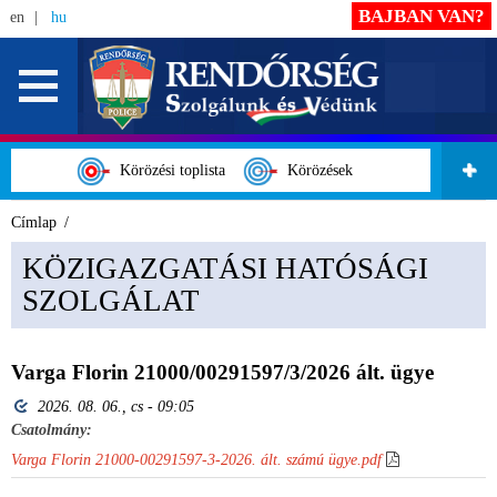
BAJBAN VAN?
en
hu
Körözési toplista
Körözések
Címlap
KÖZIGAZGATÁSI HATÓSÁGI
SZOLGÁLAT
Varga Florin 21000/00291597/3/2026 ált. ügye
2026. 08. 06., cs - 09:05
Csatolmány:
Varga Florin 21000-00291597-3-2026. ált. számú ügye.pdf