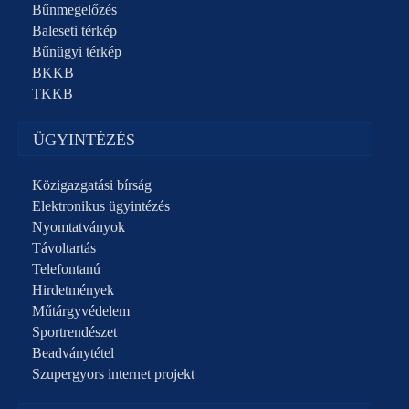
Bűnmegelőzés
Baleseti térkép
Bűnügyi térkép
BKKB
TKKB
ÜGYINTÉZÉS
Közigazgatási bírság
Elektronikus ügyintézés
Nyomtatványok
Távoltartás
Telefontanú
Hirdetmények
Műtárgyvédelem
Sportrendészet
Beadványtétel
Szupergyors internet projekt