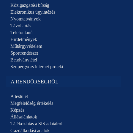
Közigazgatási bírság
Elektronikus ügyintézés
Nyomtatványok
Távoltartás
Telefontanú
Hirdetmények
Műtárgyvédelem
Sportrendészet
Beadványtétel
Szupergyors internet projekt
A RENDŐRSÉGRŐL
A testület
Megfelelőség értékelés
Képzés
Állásajánlatok
Tájékoztatás a SIS adatairól
Gazdálkodási adatok