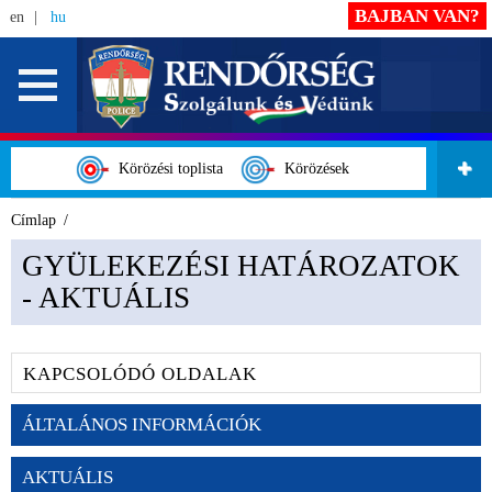
BAJBAN VAN?
en
hu
Körözési toplista
Körözések
Címlap
GYÜLEKEZÉSI HATÁROZATOK
- AKTUÁLIS
KAPCSOLÓDÓ OLDALAK
ÁLTALÁNOS INFORMÁCIÓK
AKTUÁLIS