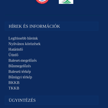
HÍREK ÉS INFORMÁCIÓK
Legfrissebb híreink
Nyilvános körözések
Határinfó
Útinfó
Baleset-megelőzés
Bűnmegelőzés
Baleseti térkép
Bűnügyi térkép
BKKB
TKKB
ÜGYINTÉZÉS