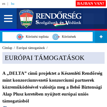
BAJBAN VAN?
en
hu
Körözési toplista
Körözések
Címlap
Európai támogatások
EURÓPAI TÁMOGATÁSOK
A „DELTA” című projektet a Készenléti Rendőrség
mint konzorciumvezető konzorciumi partnerek
közreműködésével valósítja meg a Belső Biztonsági
Alap Plusz keretében nyújtott európai uniós
támogatásból