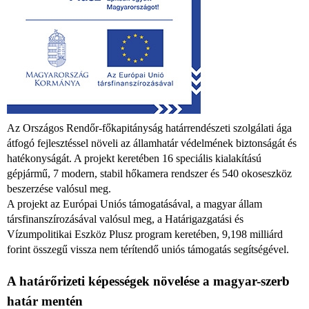
Az Országos Rendőr-főkapitányság határrendészeti szolgálati ága
átfogó fejlesztéssel növeli az államhatár védelmének biztonságát és
hatékonyságát. A projekt keretében 16 speciális kialakítású
gépjármű, 7 modern, stabil hőkamera rendszer és 540 okoseszköz
beszerzése valósul meg.
A projekt az Európai Uniós támogatásával, a magyar állam
társfinanszírozásával valósul meg, a Határigazgatási és
Vízumpolitikai Eszköz Plusz program keretében, 9,198 milliárd
forint összegű vissza nem térítendő uniós támogatás segítségével.
A határőrizeti képességek növelése a magyar-szerb
határ mentén