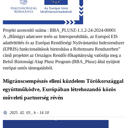
Projekt azonosító száma : BBA_PLUSZ-1.1.2-24-2024-00001
A „Bűnügyi adatcsere terén az Interoperabilitás, az Europol EIS
adatfeltöltés és az Európai Rendőrségi Nyilvántartási Indexrendszer
(EPRIS) funkcionalitások biztosítása a Robotzsaru Rendszerben”
című projektet az Országos Rendőr-főkapitányság valósítja meg a
Belső Biztonsági Alap Plusz Program (BBA_Plusz) által nyújtott
európai uniós támogatásból.
Migránscsempészés elleni küzdelem Törökországgal
együttműködve, Európában létrehozandó közös
műveleti partnerség révén
2025. 02. 03., h - 14:10