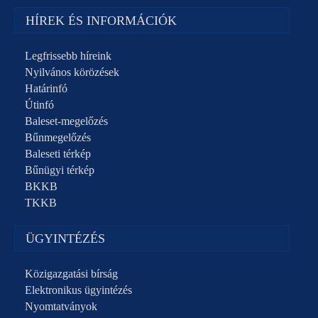
HÍREK ÉS INFORMÁCIÓK
Legfrissebb híreink
Nyilvános körözések
Határinfó
Útinfó
Baleset-megelőzés
Bűnmegelőzés
Baleseti térkép
Bűnügyi térkép
BKKB
TKKB
ÜGYINTÉZÉS
Közigazgatási bírság
Elektronikus ügyintézés
Nyomtatványok