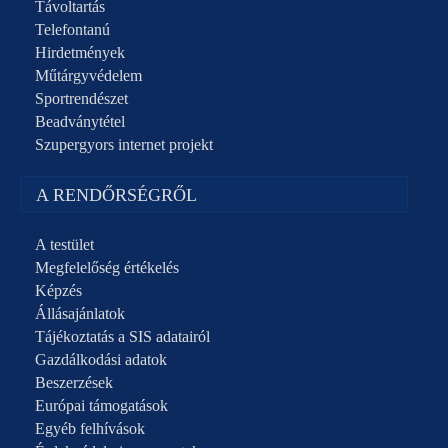
Távoltartás
Telefontanú
Hirdetmények
Műtárgyvédelem
Sportrendészet
Beadványtétel
Szupergyors internet projekt
A RENDŐRSÉGRŐL
A testület
Megfelelőség értékelés
Képzés
Állásajánlatok
Tájékoztatás a SIS adatairól
Gazdálkodási adatok
Beszerzések
Európai támogatások
Egyéb felhívások