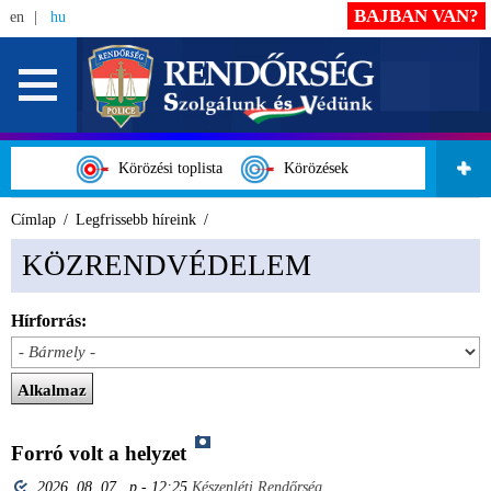
BAJBAN VAN?
en
hu
Körözési toplista
Körözések
Címlap
Legfrissebb híreink
KÖZRENDVÉDELEM
Hírforrás:
​​​​​​​Forró volt a helyzet
2026. 08. 07., p - 12:25
Készenléti Rendőrség