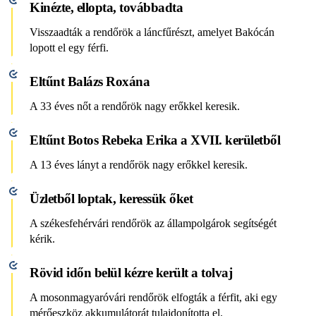
Kinézte, ellopta, továbbadta
Visszaadták a rendőrök a láncfűrészt, amelyet Bakócán
lopott el egy férfi.
Eltűnt Balázs Roxána
A 33 éves nőt a rendőrök nagy erőkkel keresik.
Eltűnt Botos Rebeka Erika a XVII. kerületből
A 13 éves lányt a rendőrök nagy erőkkel keresik.
Üzletből loptak, keressük őket
A székesfehérvári rendőrök az állampolgárok segítségét
kérik.
Rövid időn belül kézre került a tolvaj
A mosonmagyaróvári rendőrök elfogták a férfit, aki egy
mérőeszköz akkumulátorát tulajdonította el.