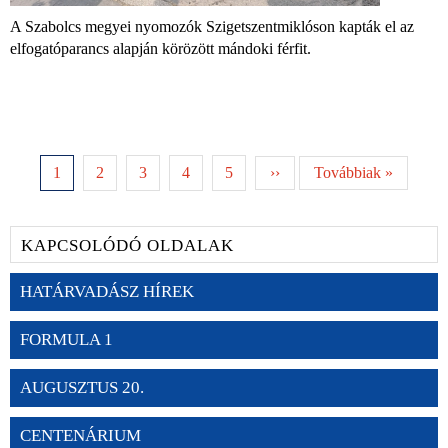
A Szabolcs megyei nyomozók Szigetszentmiklóson kapták el az
elfogatóparancs alapján körözött mándoki férfit.
1
2
3
4
5
››
Továbbiak »
KAPCSOLÓDÓ OLDALAK
HATÁRVADÁSZ HÍREK
FORMULA 1
AUGUSZTUS 20.
CENTENÁRIUM