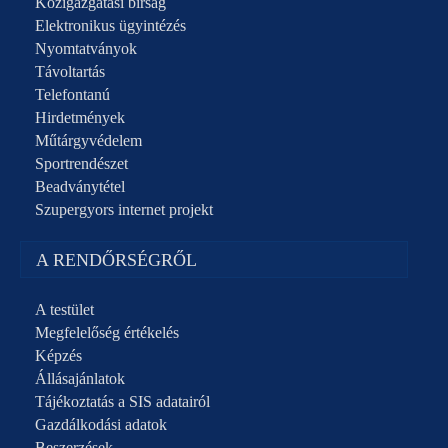
Közigazgatási bírság
Elektronikus ügyintézés
Nyomtatványok
Távoltartás
Telefontanú
Hirdetmények
Műtárgyvédelem
Sportrendészet
Beadványtétel
Szupergyors internet projekt
A RENDŐRSÉGRŐL
A testület
Megfelelőség értékelés
Képzés
Állásajánlatok
Tájékoztatás a SIS adatairól
Gazdálkodási adatok
Beszerzések