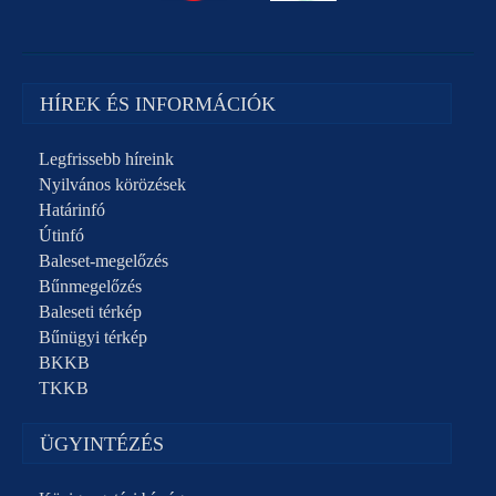
HÍREK ÉS INFORMÁCIÓK
Legfrissebb híreink
Nyilvános körözések
Határinfó
Útinfó
Baleset-megelőzés
Bűnmegelőzés
Baleseti térkép
Bűnügyi térkép
BKKB
TKKB
ÜGYINTÉZÉS