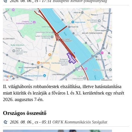
2026. 08. 06., cs - 17:51
Budapesti Rendőr-főkapitányság
II. világháborús robbanótestek elszállítása, illetve hatástalanítása
miatt kiürítik és lezárják a főváros I. és XI. kerületének egy részét
2026. augusztus 7-én.
Országos összesítő
2026. 08. 06., cs - 05:11
ORFK Kommunikációs Szolgálat