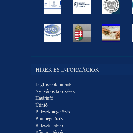
HÍREK ÉS INFORMÁCIÓK
Legfrissebb híreink
Nyilvános körözések
Határinfó
Útinfó
Baleset-megelőzés
Bűnmegelőzés
Baleseti térkép
Bűnügyi térkép