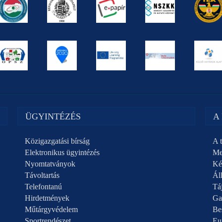
ÜGYINTÉZÉS
A
Közigazgatási bírság
A t
Elektronikus ügyintézés
Me
Nyomtatványok
Ké
Távoltartás
Áll
Telefontanú
Táj
Hirdetmények
Ga
Műtárgyvédelem
Be
Sportrendészet
Eu