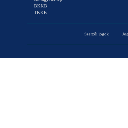
BKKB
TKKB
Szerzői jogok
Jog