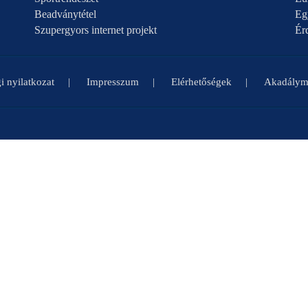
Beadványtétel
Eg
Szupergyors internet projekt
Ér
i nyilatkozat
Impresszum
Elérhetőségek
Akadályme