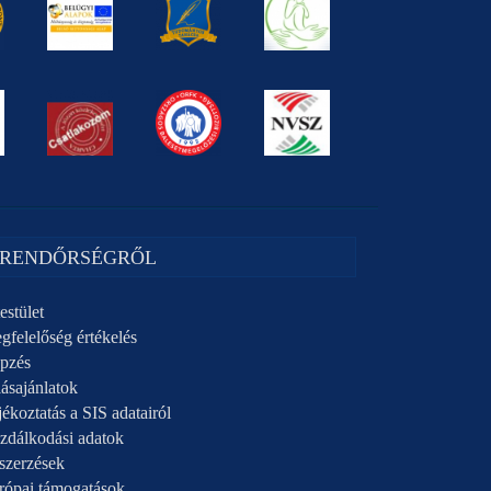
 RENDŐRSÉGRŐL
estület
gfelelőség értékelés
pzés
ásajánlatok
ékoztatás a SIS adatairól
zdálkodási adatok
szerzések
rópai támogatások