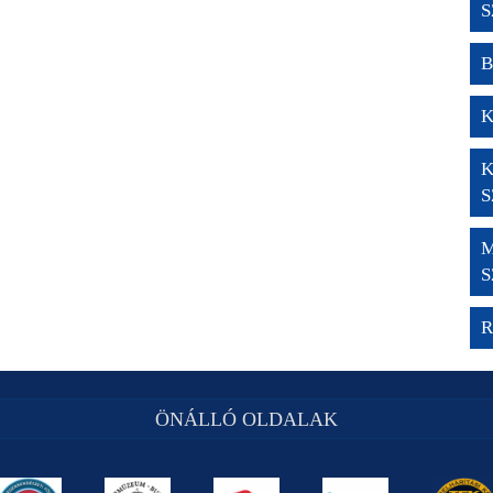
S
B
K
K
S
M
S
R
ÖNÁLLÓ OLDALAK