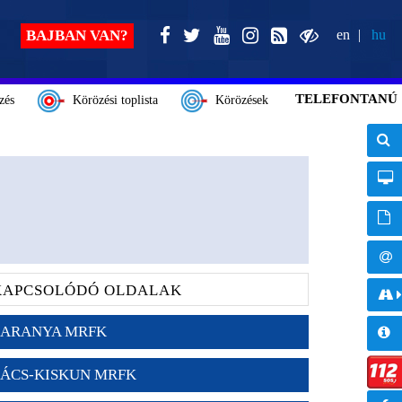
BAJBAN VAN?
en
hu
TELEFONTANÚ
zés
Körözési toplista
Körözések
KAPCSOLÓDÓ OLDALAK
ARANYA MRFK
ÁCS-KISKUN MRFK