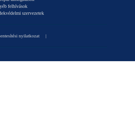
yéb felhívások
dekvédelmi szervezetek
ntesítési nyilatkozat