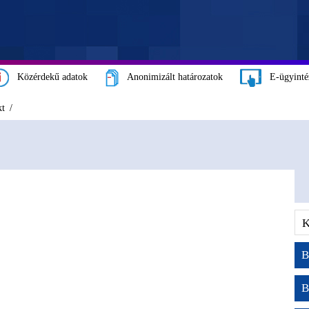
Közérdekű adatok
Anonimizált határozatok
E-ügyinté
kt
B
B