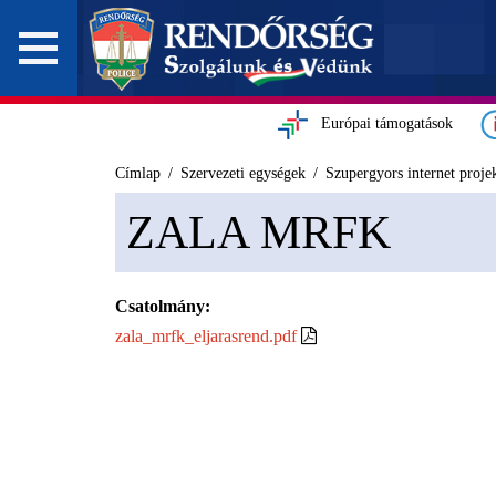
Európai támogatások
Címlap
Szervezeti egységek
Szupergyors internet proje
ZALA MRFK
Csatolmány:
zala_mrfk_eljarasrend.pdf