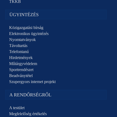
TKKB
ÜGYINTÉZÉS
Közigazgatási bírság
Elektronikus ügyintézés
Nyomtatványok
Távoltartás
Telefontanú
Hirdetmények
Műtárgyvédelem
Sportrendészet
Beadványtétel
Szupergyors internet projekt
A RENDŐRSÉGRŐL
A testület
Megfelelőség értékelés