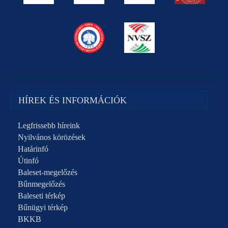
HÍREK ÉS INFORMÁCIÓK
Legfrissebb híreink
Nyilvános körözések
Határinfó
Útinfó
Baleset-megelőzés
Bűnmegelőzés
Baleseti térkép
Bűnügyi térkép
BKKB