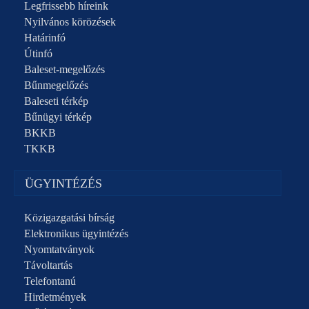
Legfrissebb híreink
Nyilvános körözések
Határinfó
Útinfó
Baleset-megelőzés
Bűnmegelőzés
Baleseti térkép
Bűnügyi térkép
BKKB
TKKB
ÜGYINTÉZÉS
Közigazgatási bírság
Elektronikus ügyintézés
Nyomtatványok
Távoltartás
Telefontanú
Hirdetmények