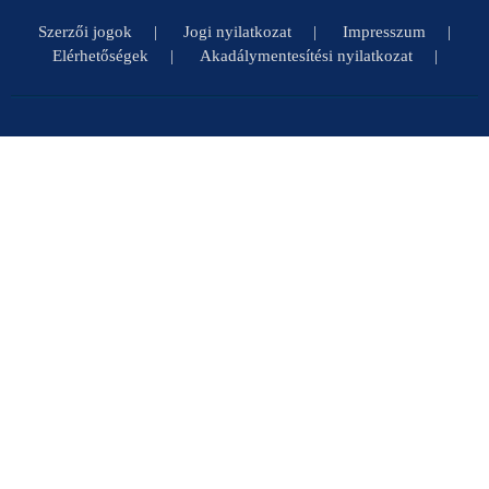
Szerzői jogok
Jogi nyilatkozat
Impresszum
Elérhetőségek
Akadálymentesítési nyilatkozat