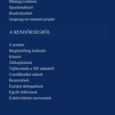
Műtárgyvédelem
Sportrendészet
Beadványtétel
Szupergyors internet projekt
A RENDŐRSÉGRŐL
A testület
Megfelelőség értékelés
Képzés
Állásajánlatok
Tájékoztatás a SIS adatairól
Gazdálkodási adatok
Beszerzések
Európai támogatások
Egyéb felhívások
Érdekvédelmi szervezetek