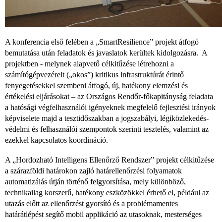
A konferencia első felében a „SmartResilience” projekt átfogó
bemutatása után feladatok és javaslatok kerültek kidolgozásra. A
projektben - melynek alapvető célkitűzése létrehozni a
számítógépvezérelt („okos”) kritikus infrastruktúrát érintő
fenyegetésekkel szembeni átfogó, új, hatékony elemzési és
értékelési eljárásokat – az Országos Rendőr-főkapitányság feladata
a hatósági végfelhasználói igényeknek megfelelő fejlesztési irányok
képviselete majd a tesztidőszakban a jogszabályi, légiközlekedés-
védelmi és felhasználói szempontok szerinti tesztelés, valamint az
ezekkel kapcsolatos koordináció.
A „Hordozható Intelligens Ellenőrző Rendszer” projekt célkitűzése
a szárazföldi határokon zajló határellenőrzési folyamatok
automatizálás útján történő felgyorsítása, mely különböző,
technikailag korszerű, hatékony eszközökkel érhető el, például az
utazás előtt az ellenőrzést gyorsító és a problémamentes
határátlépést segítő mobil applikáció az utasoknak, mesterséges