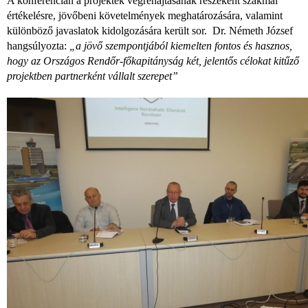
A konferencián a projektek végrehajtásának részeként szakmai
értékelésre, jövőbeni követelmények meghatározására, valamint
különböző javaslatok kidolgozására került sor. Dr. Németh József
hangsúlyozta:
„a jövő szempontjából kiemelten fontos és hasznos,
hogy az Országos Rendőr-főkapitányság két, jelentős célokat kitűző
projektben partnerként vállalt szerepet”