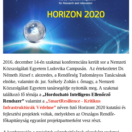
2016. december 14-én szakmai konferenciára került sor a Nemzeti
Közszolgálati Egyetem Ludovika Campusán. Az értekezletet Dr.
Németh József r. alezredes, a Rendőrség Tudományos Tanácsának
elnöke, valamint dr. jur. Székely Zoltán r. őrnagy, a Nemzeti
Közszolgálati Egyetem tanársegédje nyitották meg. A szakmai
találkozó fő témája a
„Hordozható Intelligens Ellenőrző
Rendszer”
valamint a
„SmartResilience - Kritikus
Infrastruktúrák Védelme”
néven futó Horizont 2020 kutatási és
fejlesztési projektek voltak, melyekben az Országos Rendőr-
főkapitányság egyaránt projektpartnerként vesz részt.