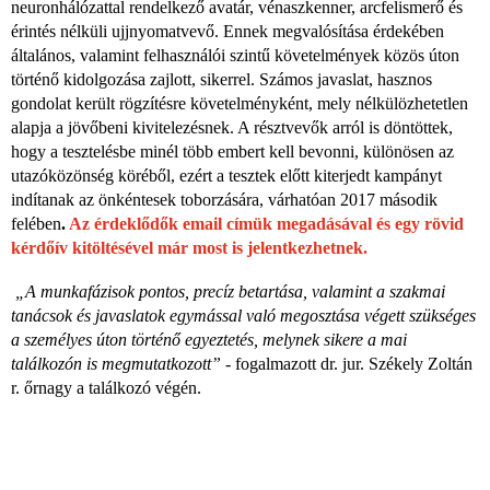
neuronhálózattal rendelkező avatár, vénaszkenner, arcfelismerő és
érintés nélküli ujjnyomatvevő. Ennek megvalósítása érdekében
általános, valamint felhasználói szintű követelmények közös úton
történő kidolgozása zajlott, sikerrel. Számos javaslat, hasznos
gondolat került rögzítésre követelményként, mely nélkülözhetetlen
alapja a jövőbeni kivitelezésnek. A résztvevők arról is döntöttek,
hogy a tesztelésbe minél több embert kell bevonni, különösen az
utazóközönség köréből, ezért a tesztek előtt kiterjedt kampányt
indítanak az önkéntesek toborzására, várhatóan 2017 második
felében
.
Az érdeklődők email címük megadásával és egy rövid
kérdőív kitöltésével már most is jelentkezhetnek.
„A munkafázisok pontos, precíz betartása, valamint a szakmai
tanácsok és javaslatok egymással való megosztása végett szükséges
a személyes úton történő egyeztetés, melynek sikere a mai
találkozón is megmutatkozott”
- fogalmazott dr. jur. Székely Zoltán
r. őrnagy a találkozó végén.