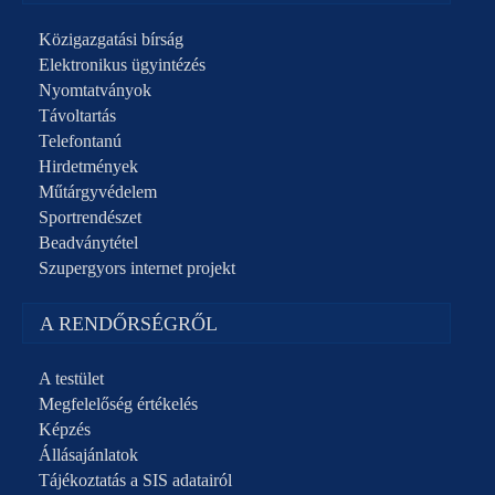
Közigazgatási bírság
Elektronikus ügyintézés
Nyomtatványok
Távoltartás
Telefontanú
Hirdetmények
Műtárgyvédelem
Sportrendészet
Beadványtétel
Szupergyors internet projekt
A RENDŐRSÉGRŐL
A testület
Megfelelőség értékelés
Képzés
Állásajánlatok
Tájékoztatás a SIS adatairól