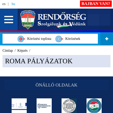
BAJBAN VAN?
en
hu
Körözési toplista
Körözések
Címlap
Képzés
ROMA PÁLYÁZATOK
ÖNÁLLÓ OLDALAK