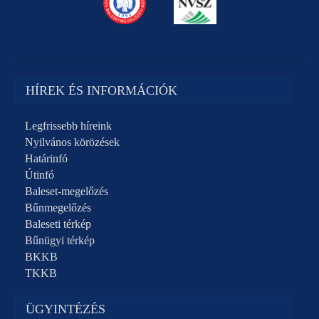
HÍREK ÉS INFORMÁCIÓK
Legfrissebb híreink
Nyilvános körözések
Határinfó
Útinfó
Baleset-megelőzés
Bűnmegelőzés
Baleseti térkép
Bűnügyi térkép
BKKB
TKKB
ÜGYINTÉZÉS