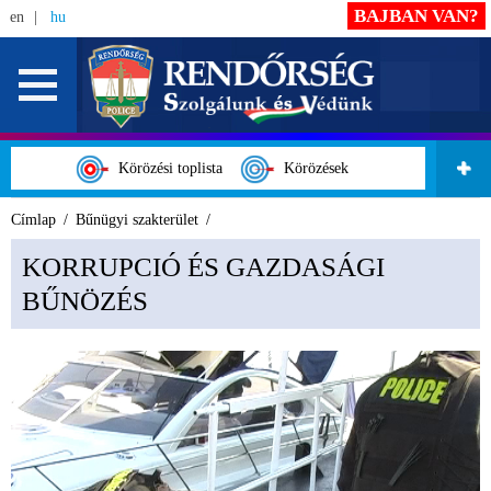
BAJBAN VAN?
en
hu
Körözési toplista
Körözések
Címlap
Bűnügyi szakterület
KORRUPCIÓ ÉS GAZDASÁGI
BŰNÖZÉS