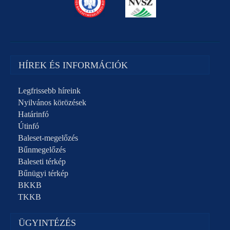
HÍREK ÉS INFORMÁCIÓK
Legfrissebb híreink
Nyilvános körözések
Határinfó
Útinfó
Baleset-megelőzés
Bűnmegelőzés
Baleseti térkép
Bűnügyi térkép
BKKB
TKKB
ÜGYINTÉZÉS