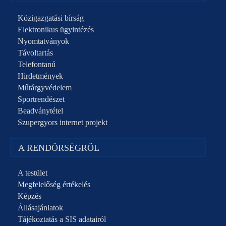
Közigazgatási bírság
Elektronikus ügyintézés
Nyomtatványok
Távoltartás
Telefontanú
Hirdetmények
Műtárgyvédelem
Sportrendészet
Beadványtétel
Szupergyors internet projekt
A RENDŐRSÉGRŐL
A testület
Megfelelőség értékelés
Képzés
Állásajánlatok
Tájékoztatás a SIS adatairól