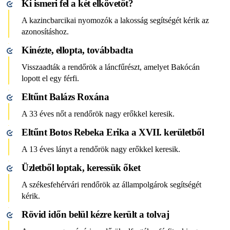
Ki ismeri fel a két elkövetőt?
A kazincbarcikai nyomozók a lakosság segítségét kérik az
azonosításhoz.
Kinézte, ellopta, továbbadta
Visszaadták a rendőrök a láncfűrészt, amelyet Bakócán
lopott el egy férfi.
Eltűnt Balázs Roxána
A 33 éves nőt a rendőrök nagy erőkkel keresik.
Eltűnt Botos Rebeka Erika a XVII. kerületből
A 13 éves lányt a rendőrök nagy erőkkel keresik.
Üzletből loptak, keressük őket
A székesfehérvári rendőrök az állampolgárok segítségét
kérik.
Rövid időn belül kézre került a tolvaj