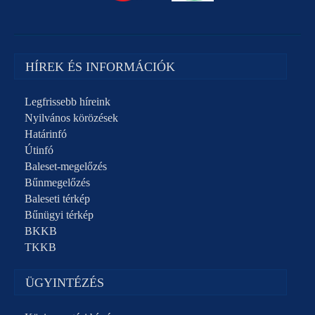
HÍREK ÉS INFORMÁCIÓK
Legfrissebb híreink
Nyilvános körözések
Határinfó
Útinfó
Baleset-megelőzés
Bűnmegelőzés
Baleseti térkép
Bűnügyi térkép
BKKB
TKKB
ÜGYINTÉZÉS