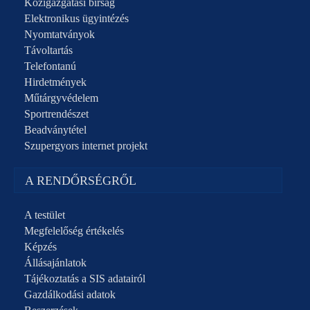
Közigazgatási bírság
Elektronikus ügyintézés
Nyomtatványok
Távoltartás
Telefontanú
Hirdetmények
Műtárgyvédelem
Sportrendészet
Beadványtétel
Szupergyors internet projekt
A RENDŐRSÉGRŐL
A testület
Megfelelőség értékelés
Képzés
Állásajánlatok
Tájékoztatás a SIS adatairól
Gazdálkodási adatok