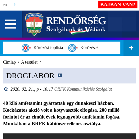
BAJBAN VAN?
en
hu
Körözési toplista
Körözések
Címlap
A testület
DROGLABOR
2020. 02. 21., p - 10:17
ORFK Kommunikációs Szolgálat
40 kiló amfetamint gyártottak egy dunakeszi házban.
Kockázatos akció volt a kotyvasztók elfogása. 200 millió
forintot ér az elmúlt évek legnagyobb amfetamin fogása.
Munkában a BRFK kábítószerellenes osztálya.