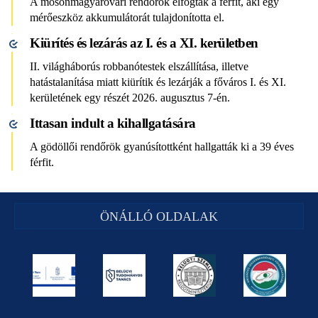
A mosonmagyaróvári rendőrök elfogták a férfit, aki egy
mérőeszköz akkumulátorát tulajdonította el.
Kiürítés és lezárás az I. és a XI. kerületben
II. világháborús robbanótestek elszállítása, illetve
hatástalanítása miatt kiürítik és lezárják a főváros I. és XI.
kerületének egy részét 2026. augusztus 7-én.
Ittasan indult a kihallgatására
A gödöllői rendőrök gyanúsítottként hallgatták ki a 39 éves
férfit.
ÖNÁLLÓ OLDALAK