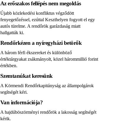
Az erőszakos fellépés nem megoldás
Újabb közlekedési konfliktus végződött
fenyegetőzéssel, ezúttal Keszthelyen fogyott el egy
autós türelme. A rendőrök garázdaság miatt
hallgatták ki.
Rendőrkézen a nyíregyházi betörők
A három férfi ékszereket és különböző
értéktárgyakat zsákmányolt, közel hárommillió forint
értékben.
Szemtanúkat keresünk
A Körmendi Rendőrkapitányság az állampolgárok
segítségét kéri.
Van információja?
A hajdúböszörményi rendőrök a lakosság segítségét
kérik.