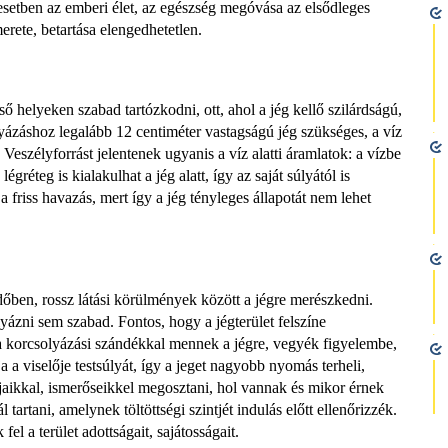
esetben az emberi élet, az egészség megóvása az elsődleges
rete, betartása elengedhetetlen.
ő helyeken szabad tartózkodni, ott, ahol a jég kellő szilárdságú,
záshoz legalább 12 centiméter vastagságú jég szükséges, a víz
eszélyforrást jelentenek ugyanis a víz alatti áramlatok: a vízbe
gréteg is kialakulhat a jég alatt, így az saját súlyától is
 friss havazás, mert így a jég tényleges állapotát nem lehet
időben, rossz látási körülmények között a jégre merészkedni.
yázni sem szabad. Fontos, hogy a jégterület felszíne
 korcsolyázási szándékkal mennek a jégre, vegyék figyelembe,
a a viselője testsúlyát, így a jeget nagyobb nyomás terheli,
aikkal, ismerőseikkel megosztani, hol vannak és mikor érnek
artani, amelynek töltöttségi szintjét indulás előtt ellenőrizzék.
el a terület adottságait, sajátosságait.