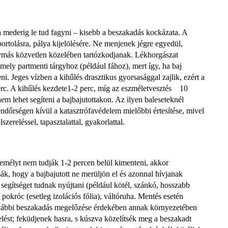
a mederig le tud fagyni – kisebb a beszakadás kockázata. A
portolásra, pálya kijelölésére. Ne menjenek jégre egyedül,
gymás közvetlen közelében tartózkodjanak. Lékhorgászat
mely partmenti tárgyhoz (például fához), mert így, ha baj
eni. Jeges vízben a kihűlés drasztikus gyorsasággal zajlik, ezért a
erc. A kihűlés kezdete1-2 perc, míg az eszméletvesztés 10
m lehet segíteni a bajbajutottakon. Az ilyen baleseteknél
endőrségen kívül a katasztrófavédelem mielőbbi értesítése, mivel
ereléssel, tapasztalattal, gyakorlattal.
zemélyt nem tudják 1-2 percen belül kimenteni, akkor
tsák, hogy a bajbajutott ne merüljön el és azonnal hívjanak
segítséget tudnak nyújtani (például kötél, szánkó, hosszabb
pokróc (esetleg izolációs fólia), váltóruha. Mentés esetén
további beszakadás megelőzése érdekében annak környezetében
lést; feküdjenek hasra, s kúszva közelítsék meg a beszakadt