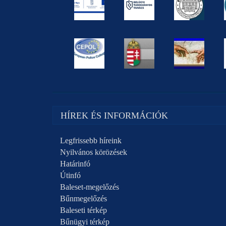
HÍREK ÉS INFORMÁCIÓK
Legfrissebb híreink
Nyilvános körözések
Határinfó
Útinfó
Baleset-megelőzés
Bűnmegelőzés
Baleseti térkép
Bűnügyi térkép