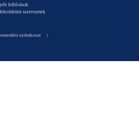
yéb felhívások
dekvédelmi szervezetek
ntesítési nyilatkozat