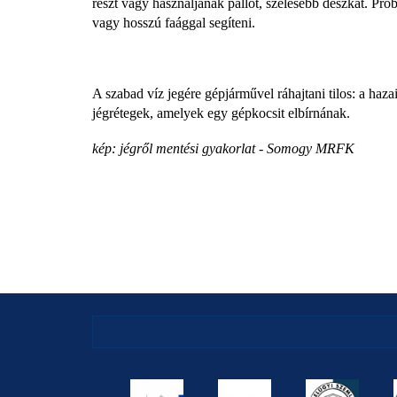
részt vagy használjanak pallót, szélesebb deszkát. Prób
vagy hosszú faággal segíteni.
A szabad víz jegére gépjárművel ráhajtani tilos: a haz
jégrétegek, amelyek egy gépkocsit elbírnának.
kép: jégről mentési gyakorlat - Somogy MRFK