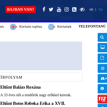
BAJBAN VAN?
en
hu
TELEFONTANÚ
zés
Körözési toplista
Körözések
HÍRFOLYAM
Eltűnt Balázs Roxána
A 33 éves nőt a rendőrök nagy erőkkel keresik.
Eltűnt Botos Rebeka Erika a XVII.