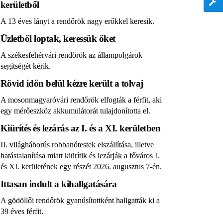
kerületből
A 13 éves lányt a rendőrök nagy erőkkel keresik.
Üzletből loptak, keressük őket
A székesfehérvári rendőrök az állampolgárok
segítségét kérik.
Rövid időn belül kézre került a tolvaj
A mosonmagyaróvári rendőrök elfogták a férfit, aki
egy mérőeszköz akkumulátorát tulajdonította el.
Kiürítés és lezárás az I. és a XI. kerületben
II. világháborús robbanótestek elszállítása, illetve
hatástalanítása miatt kiürítik és lezárják a főváros I.
és XI. kerületének egy részét 2026. augusztus 7-én.
Ittasan indult a kihallgatására
A gödöllői rendőrök gyanúsítottként hallgatták ki a
39 éves férfit.