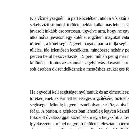
Kis vízmélységnél – a part közelében, ahol a víz akár 
sekélyvízű strandok területe például alkalmas lehet a s
javasolt inkább csoportosan, ügyelve arra, hogy ne e
alkalmával javasolt egy kötéllel rögzíteni magukat vala
történik, a kötél segítségével magát a partra tudja segít
túlélési idő jelentősen lecsökken, mindössze néhány p
percen belül bekövetkezik, 15 perc múltán pedig már ne
különösen fontos az azonnali segélyhívás. Javasolt a r
sok esetben ők rendelkeznek a mentéshez szükséges felsz
Ha egyedül kell segítséget nyújtaniuk és az elmerült s
törekedjenek az érintett lehetséges rögzítésére, biztosí
segítséget. Mindig legyen kéznél olyan eszköz, amivel 
faág). A parton, a gépkocsiban lehetőleg legyen kéznél 
fokozott óvatossággal közelítsék meg a helyszínt: a 
igyekezzenek minél nagyobb felületen elosztani a terhe