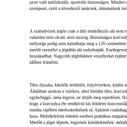
azon való tartózkodás, sportolás biztonságos. Minden 
szempont, ezért a következő tanácsok, útmutatások isme
A szabadvizek jegén csak a tiltó rendelkezés alá nem es
valamint nem olvad, nem mozog. Biztonságos korcsolyá
mélysége pedig nem haladhatja meg a 120 centimétert. V
merült személyt a jégtábla alá sodorhatják. Esetlegesen lé
beszakadhat. Nagyobb jégfelületen veszélyeket rejthet a
időben felmérni.
Tilos éjszaka, kikötők területén, folyóvizeken, ködös 
Általában azokon a vizeken, ahol fürödni tilos, korcsol
egybefüggő, sima legyen, ne törjék meg repedések. Ha
hogy a korcsolya éle rendkívül kis felületre koncentrálj
mintha cipőben merészkednének rá. Ajánlott családtagj
haza. Mobiltelefont minden esetben praktikus maguknál t
Mielőtt a jégre lépnek, legyenek körültekintőek: mérjék f