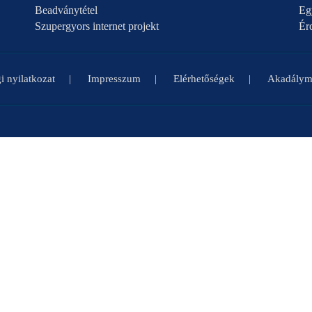
Beadványtétel
Eg
Szupergyors internet projekt
Ér
i nyilatkozat
Impresszum
Elérhetőségek
Akadályme