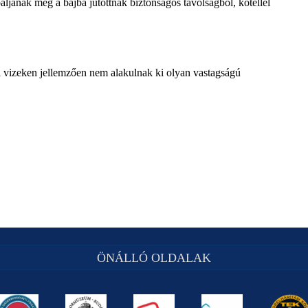
áljanak meg a bajba jutottnak biztonságos távolságból, kötéllel
ai vizeken jellemzően nem alakulnak ki olyan vastagságú
ÖNÁLLÓ OLDALAK