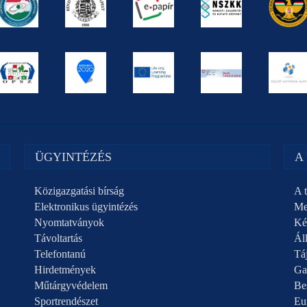
ÜGYINTÉZÉS
A
Közigazgatási bírság
A t
Elektronikus ügyintézés
Me
Nyomtatványok
Ké
Távoltartás
Áll
Telefontanú
Táj
Hirdetmények
Ga
Műtárgyvédelem
Be
Sportrendészet
Eu