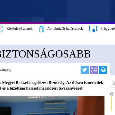
Közérdekű adatok
Anonimizált határozatok
E-ügyinté
BIZTONSÁGOSABB
tányság
s Megyei Baleset-megelőzési Bizottság. Az ülésen ismertették
 és a bizottság baleset-megelőzési tevékenységét.