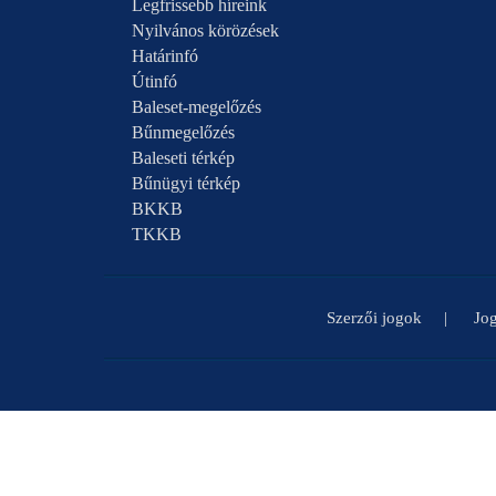
Legfrissebb híreink
Nyilvános körözések
Határinfó
Útinfó
Baleset-megelőzés
Bűnmegelőzés
Baleseti térkép
Bűnügyi térkép
BKKB
TKKB
Szerzői jogok
Jog