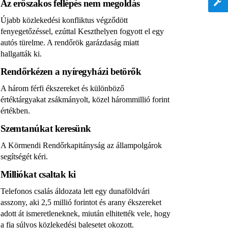
Az erőszakos fellépés nem megoldás
Újabb közlekedési konfliktus végződött
fenyegetőzéssel, ezúttal Keszthelyen fogyott el egy
autós türelme. A rendőrök garázdaság miatt
hallgatták ki.
Rendőrkézen a nyíregyházi betörők
A három férfi ékszereket és különböző
értéktárgyakat zsákmányolt, közel hárommillió forint
értékben.
Szemtanúkat keresünk
A Körmendi Rendőrkapitányság az állampolgárok
segítségét kéri.
Milliókat csaltak ki
Telefonos csalás áldozata lett egy dunaföldvári
asszony, aki 2,5 millió forintot és arany ékszereket
adott át ismeretleneknek, miután elhitették vele, hogy
a fia súlyos közlekedési balesetet okozott.