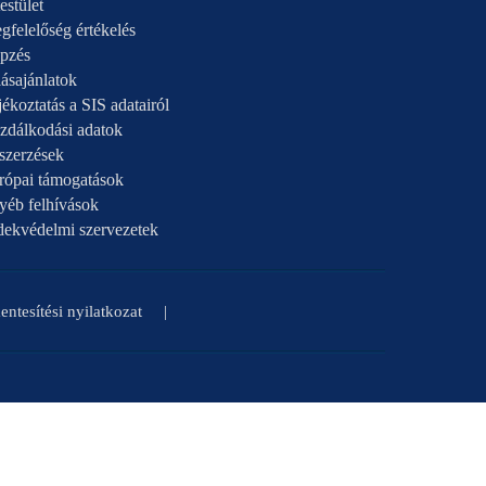
estület
gfelelőség értékelés
pzés
ásajánlatok
ékoztatás a SIS adatairól
zdálkodási adatok
szerzések
rópai támogatások
yéb felhívások
dekvédelmi szervezetek
ntesítési nyilatkozat