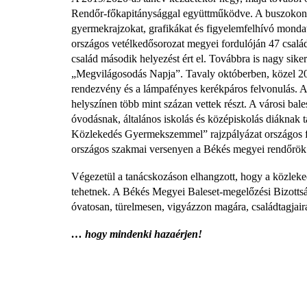
Rendőr-főkapitánysággal együttműködve. A buszokon b
gyermekrajzokat, grafikákat és figyelemfelhívó mondat
országos vetélkedősorozat megyei fordulóján 47 csalá
család második helyezést ért el. Továbbra is nagy si
„Megvilágosodás Napja”. Tavaly októberben, közel 2000
rendezvény és a lámpafényes kerékpáros felvonulás. A
helyszínen több mint százan vettek részt. A városi bal
óvodásnak, általános iskolás és középiskolás diáknak t
Közlekedés Gyermekszemmel” rajzpályázat országos fo
országos szakmai versenyen a Békés megyei rendőrök 
Végezetül a tanácskozáson elhangzott, hogy a közleke
tehetnek. A Békés Megyei Baleset-megelőzési Bizottság
óvatosan, türelmesen, vigyázzon magára, családtagjaira 
… hogy mindenki hazaérjen!