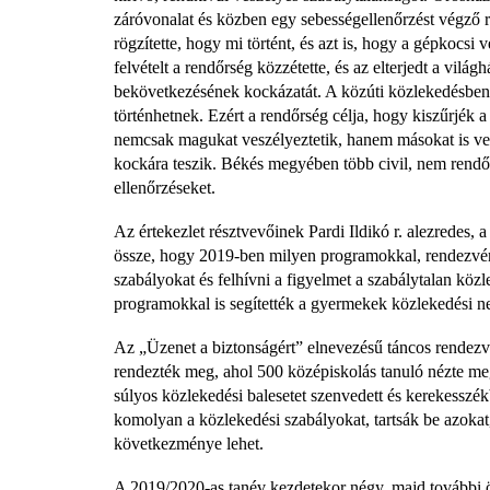
záróvonalat és közben egy sebességellenőrzést végző r
rögzítette, hogy mi történt, és azt is, hogy a gépkocsi v
felvételt a rendőrség közzétette, és az elterjedt a vilá
bekövetkezésének kockázatát. A közúti közlekedésben p
történhetnek. Ezért a rendőrség célja, hogy kiszűrjék a
nemcsak magukat veszélyeztetik, hanem másokat is vesz
kockára teszik. Békés megyében több civil, nem rendő
ellenőrzéseket.
Az értekezlet résztvevőinek Pardi Ildikó r. alezredes, 
össze, hogy 2019-ben milyen programokkal, rendezvén
szabályokat és felhívni a figyelmet a szabálytalan kö
programokkal is segítették a gyermekek közlekedési ne
Az „Üzenet a biztonságért” elnevezésű táncos rende
rendezték meg, ahol 500 középiskolás tanuló nézte me
súlyos közlekedési balesetet szenvedett és kerekesszékb
komolyan a közlekedési szabályokat, tartsák be azokat,
következménye lehet.
A 2019/2020-as tanév kezdetekor négy, majd további öt