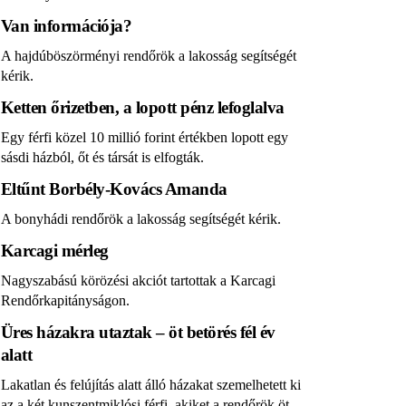
Van információja?
A hajdúböszörményi rendőrök a lakosság segítségét
kérik.
Ketten őrizetben, a lopott pénz lefoglalva
Egy férfi közel 10 millió forint értékben lopott egy
sásdi házból, őt és társát is elfogták.
Eltűnt Borbély-Kovács Amanda
A bonyhádi rendőrök a lakosság segítségét kérik.
Karcagi mérleg
Nagyszabású körözési akciót tartottak a Karcagi
Rendőrkapitányságon.
Üres házakra utaztak – öt betörés fél év
alatt
Lakatlan és felújítás alatt álló házakat szemelhetett ki
az a két kunszentmiklósi férfi, akiket a rendőrök öt