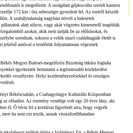
endőrautót is megelőzött. A szolgálati gépkocsiba szerelt kamera
ezetője 172 km / óra sebességre gyorsított fel. Az esetről készült
ghálón. A szabálytalanság nagyban növeli a balesetek
illanatok alatt súlyos, vagy akár végzetes kimenetelű tragédiák
 forgalomból azokat, akik nem tartják be az előírásokat, és
élybe sorodnak, sokszor a velük utazó családtagjaik életét is
ri jelzésű autóval a rendőrök folyamatosan végeznek
a Békés Megyei Baleset-megelőzési Bizottság titkára foglalta
yekkel igyekeztek bemutatni a legfontosabb közlekedési
zlekedés veszélyeire. Helyi kezdeményezésekkel és országos
velését.
zvényt Békéscsabán, a Csabagyöngye Kulturális Központban
g az előadást. Az esemény vendége volt egy 20 éves lány, aki
en él. Ő hívta fel a kortársai figyelmét arra, hogy vegyék
 mert ha nem ezt teszik, annak visszafordíthatatlan
 iskolabuszt indított útjára a Volánbusz Zrt. a Békés Megyei