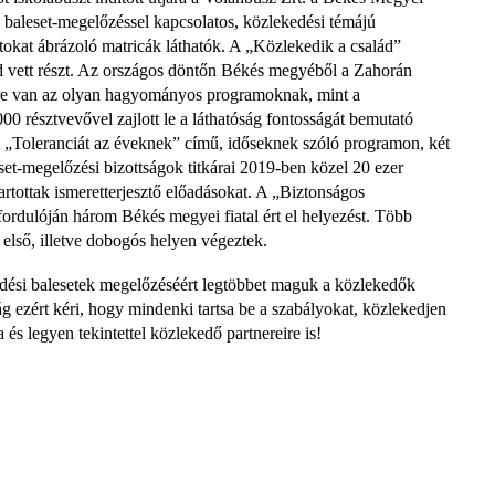
aleset-megelőzéssel kapcsolatos, közlekedési témájú
okat ábrázoló matricák láthatók. A „Közlekedik a család”
d vett részt. Az országos döntőn Békés megyéből a Zahorán
kere van az olyan hagyományos programoknak, mint a
 résztvevővel zajlott le a láthatóság fontosságát bemutató
 „Toleranciát az éveknek” című, időseknek szóló programon, két
eset-megelőzési bizottságok titkárai 2019-ben közel 20 ezer
artottak ismeretterjesztő előadásokat. A „Biztonságos
rdulóján három Békés megyei fiatal ért el helyezést. Több
első, illetve dobogós helyen végeztek.
dési balesetek megelőzéséért legtöbbet maguk a közlekedők
 ezért kéri, hogy mindenki tartsa be a szabályokat, közlekedjen
és legyen tekintettel közlekedő partnereire is!