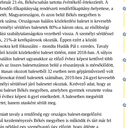
ruár 21-én, Békéscsabán tartotta évértékelő értekezletét. A
endőr-főkapitányság rendészeti rendőrfőkapitány-helyettese, a
yzetét. Magyarországon, és azon belül Békés megyében is
tek száma. Országosan halálos közlekedési baleset is kevesebb
emélyi sérüléses balesetek 80%-a három okra, az elsőbbségi
ási szabálytalanságokra vezethető vissza. A személyi sérüléssel
k, 21%-át kerékpárosok okozták. Éppen ezért a közúti
osokra kell fókuszálni – mondta Hudák Pál r. ezredes. Tavaly
ró közúti közlekedési baleset történt, mint 2018-ban. A súlyos
halálos baleset ugyanakkor az előző évhez képest kettővel több
 és az összes balesetszámon belül a részarányuk is mérséklődött,
 ittasan okozott balesetből 32 esetben nem gépjárművezető volt
árosokat érintő balesetek számában, 2019-ben 24-gyel kevesebb
mélyi sérüléssel járó balesetet okoztak. Kedvező adat, hogy az
dési baleset Békés megyében, amelyben gyermek vesztette volna
 évihez képest 4-gyel emelkedett. A balesetben megsérült
tet, hanem utasként sérült meg.
iatt tavaly a rendőrség egy országos baleset-megelőzési
ésű kezdeményezés Békés megyében is működik és tárt már fel
án például egy személyautó úgy előzött, hogy átlépte a