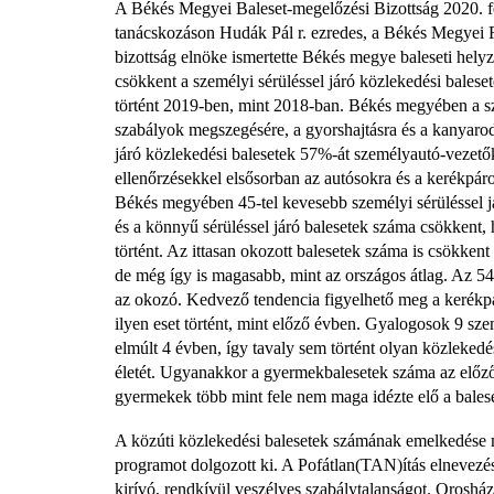
A Békés Megyei Baleset-megelőzési Bizottság 2020. feb
tanácskozáson Hudák Pál r. ezredes, a Békés Megyei R
bizottság elnöke ismertette Békés megye baleseti hel
csökkent a személyi sérüléssel járó közlekedési balese
történt 2019-ben, mint 2018-ban. Békés megyében a sz
szabályok megszegésére, a gyorshajtásra és a kanyarod
járó közlekedési balesetek 57%-át személyautó-vezető
ellenőrzésekkel elsősorban az autósokra és a kerékpár
Békés megyében 45-tel kevesebb személyi sérüléssel já
és a könnyű sérüléssel járó balesetek száma csökkent, 
történt. Az ittasan okozott balesetek száma is csökkent
de még így is magasabb, mint az országos átlag. Az 54
az okozó. Kedvező tendencia figyelhető meg a kerékp
ilyen eset történt, mint előző évben. Gyalogosok 9 sze
elmúlt 4 évben, így tavaly sem történt olyan közleke
életét. Ugyanakkor a gyermekbalesetek száma az előző
gyermekek több mint fele nem maga idézte elő a balese
A közúti közlekedési balesetek számának emelkedése m
programot dolgozott ki. A Pofátlan(TAN)ítás elnevez
kirívó, rendkívül veszélyes szabálytalanságot. Orosház