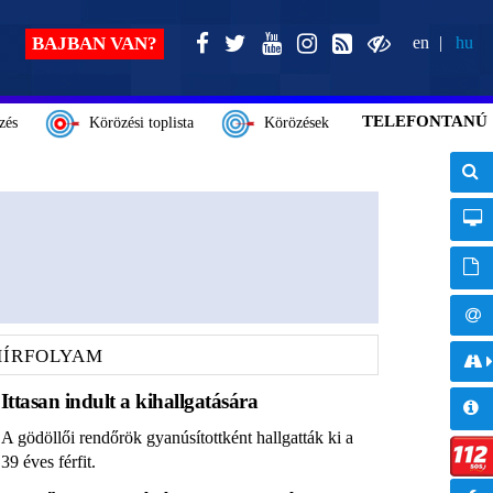
BAJBAN VAN?
en
hu
TELEFONTANÚ
zés
Körözési toplista
Körözések
HÍRFOLYAM
Ittasan indult a kihallgatására
A gödöllői rendőrök gyanúsítottként hallgatták ki a
39 éves férfit.