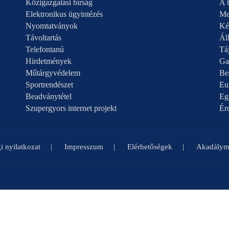
Közigazgatási bírság
A t
Elektronikus ügyintézés
Me
Nyomtatványok
Ké
Távoltartás
Áll
Telefontanú
Táj
Hirdetmények
Ga
Műtárgyvédelem
Be
Sportrendészet
Eu
Beadványtétel
Eg
Szupergyors internet projekt
Ér
i nyilatkozat
Impresszum
Elérhetőségek
Akadályme