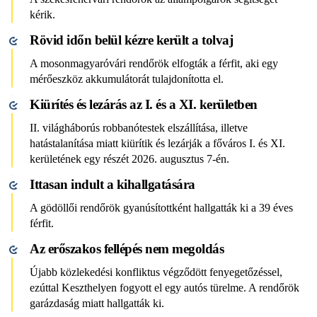
kérik.
Rövid időn belül kézre került a tolvaj
A mosonmagyaróvári rendőrök elfogták a férfit, aki egy
mérőeszköz akkumulátorát tulajdonította el.
Kiürítés és lezárás az I. és a XI. kerületben
II. világháborús robbanótestek elszállítása, illetve
hatástalanítása miatt kiürítik és lezárják a főváros I. és XI.
kerületének egy részét 2026. augusztus 7-én.
Ittasan indult a kihallgatására
A gödöllői rendőrök gyanúsítottként hallgatták ki a 39 éves
férfit.
Az erőszakos fellépés nem megoldás
Újabb közlekedési konfliktus végződött fenyegetőzéssel,
ezúttal Keszthelyen fogyott el egy autós türelme. A rendőrök
garázdaság miatt hallgatták ki.