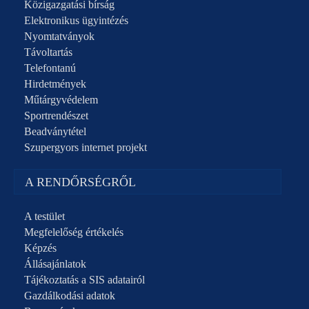
Közigazgatási bírság
Elektronikus ügyintézés
Nyomtatványok
Távoltartás
Telefontanú
Hirdetmények
Műtárgyvédelem
Sportrendészet
Beadványtétel
Szupergyors internet projekt
A RENDŐRSÉGRŐL
A testület
Megfelelőség értékelés
Képzés
Állásajánlatok
Tájékoztatás a SIS adatairól
Gazdálkodási adatok