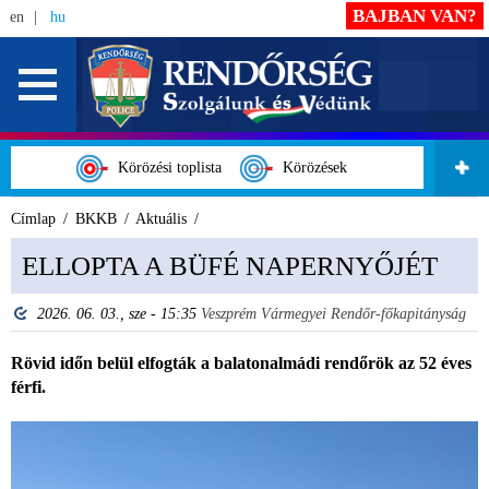
BAJBAN VAN?
en
hu
Körözési toplista
Körözések
Címlap
BKKB
Aktuális
ELLOPTA A BÜFÉ NAPERNYŐJÉT
2026. 06. 03., sze - 15:35
Veszprém Vármegyei Rendőr-főkapitányság
Rövid időn belül elfogták a balatonalmádi rendőrök az 52 éves
férfi.