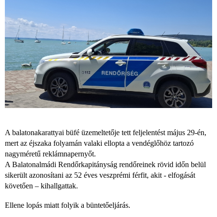
A balatonakarattyai büfé üzemeltetője tett feljelentést május 29-én,
mert az éjszaka folyamán valaki ellopta a vendéglőhöz tartozó
nagyméretű reklámnapernyőt.
A Balatonalmádi Rendőrkapitányság rendőreinek rövid időn belül
sikerült azonosítani az 52 éves veszprémi férfit, akit - elfogását
követően – kihallgattak.
Ellene lopás miatt folyik a büntetőeljárás.