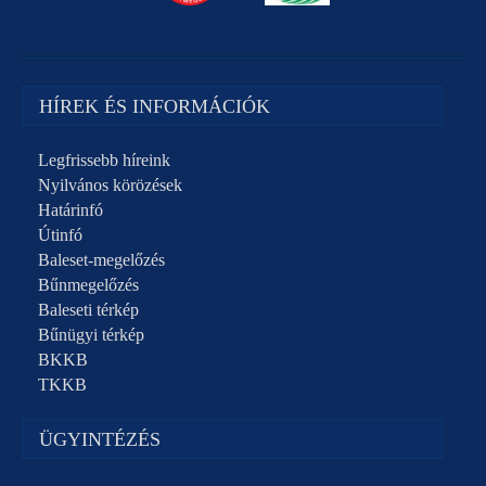
HÍREK ÉS INFORMÁCIÓK
Legfrissebb híreink
Nyilvános körözések
Határinfó
Útinfó
Baleset-megelőzés
Bűnmegelőzés
Baleseti térkép
Bűnügyi térkép
BKKB
TKKB
ÜGYINTÉZÉS