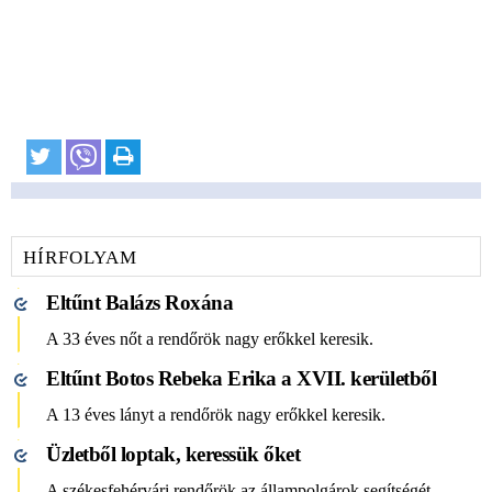
HÍRFOLYAM
Eltűnt Balázs Roxána
A 33 éves nőt a rendőrök nagy erőkkel keresik.
Eltűnt Botos Rebeka Erika a XVII. kerületből
A 13 éves lányt a rendőrök nagy erőkkel keresik.
Üzletből loptak, keressük őket
A székesfehérvári rendőrök az állampolgárok segítségét