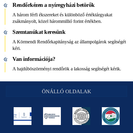
Rendőrkézen a nyíregyházi betörők
A három férfi ékszereket és különböző értéktárgyakat
zsákmányolt, közel hárommillió forint értékben.
Szemtanúkat keresünk
A Körmendi Rendőrkapitányság az állampolgárok segítségét
kéri.
Van információja?
A hajdúböszörményi rendőrök a lakosság segítségét kérik.
ÖNÁLLÓ OLDALAK