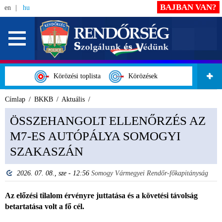
BAJBAN VAN?
en
hu
Körözési toplista
Körözések
Címlap
BKKB
Aktuális
ÖSSZEHANGOLT ELLENŐRZÉS AZ
M7-ES AUTÓPÁLYA SOMOGYI
SZAKASZÁN
2026. 07. 08., sze - 12:56
Somogy Vármegyei Rendőr-főkapitányság
Az előzési tilalom érvényre juttatása és a követési távolság
betartatása volt a fő cél.