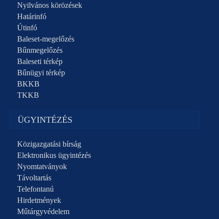
Nyilvános körözések
Határinfó
Útinfó
Baleset-megelőzés
Bűnmegelőzés
Baleseti térkép
Bűnügyi térkép
BKKB
TKKB
ÜGYINTÉZÉS
Közigazgatási bírság
Elektronikus ügyintézés
Nyomtatványok
Távoltartás
Telefontanú
Hirdetmények
Műtárgyvédelem