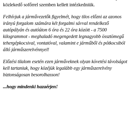
közlekedő sofőrrel szemben kellett intézkedniük.
Felhívjuk a járművezetők figyelmét, hogy tilos előzni az azonos
irányú forgalom számára két forgalmi sávval rendelkező
autópályán és autóúton 6 óra és 22 óra között - a 7500
kilogrammot - meghaladó megengedett legnagyobb össztömegű
tehergépkocsival, vontatóval, valamint e járműből és pótkocsiból
álló járműszerelvénnyel!
Előzési tilalom esetén ezen járműveknek olyan követési távolságot
kell tartaniuk, hogy közéjük legalább egy járműszerelvény
biztonságosan besorolhasson!
...hogy mindenki hazaérjen!