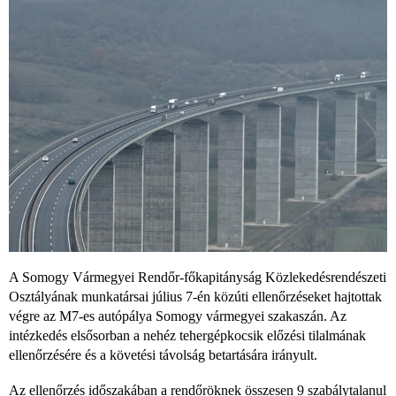
A Somogy Vármegyei Rendőr-főkapitányság Közlekedésrendészeti
Osztályának munkatársai július 7-én közúti ellenőrzéseket hajtottak
végre az M7-es autópálya Somogy vármegyei szakaszán. Az
intézkedés elsősorban a nehéz tehergépkocsik előzési tilalmának
ellenőrzésére és a követési távolság betartására irányult.
Az ellenőrzés időszakában a rendőröknek összesen 9 szabálytalanul