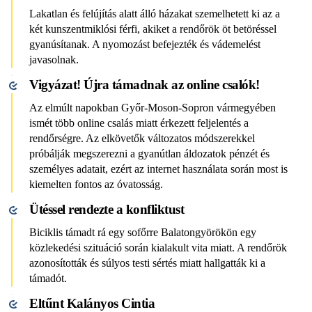
Lakatlan és felújítás alatt álló házakat szemelhetett ki az a
két kunszentmiklósi férfi, akiket a rendőrök öt betöréssel
gyanúsítanak. A nyomozást befejezték és vádemelést
javasolnak.
Vigyázat! Újra támadnak az online csalók!
Az elmúlt napokban Győr-Moson-Sopron vármegyében
ismét több online csalás miatt érkezett feljelentés a
rendőrségre. Az elkövetők változatos módszerekkel
próbálják megszerezni a gyanútlan áldozatok pénzét és
személyes adatait, ezért az internet használata során most is
kiemelten fontos az óvatosság.
Ütéssel rendezte a konfliktust
Biciklis támadt rá egy sofőrre Balatongyörökön egy
közlekedési szituáció során kialakult vita miatt. A rendőrök
azonosították és súlyos testi sértés miatt hallgatták ki a
támadót.
Eltűnt Kalányos Cintia