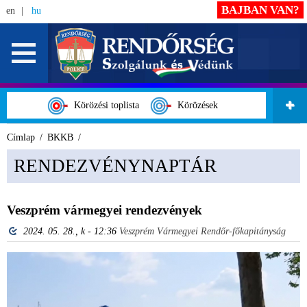
BAJBAN VAN?
en
hu
Körözési toplista
Körözések
Címlap
BKKB
RENDEZVÉNYNAPTÁR
Veszprém vármegyei rendezvények
2024. 05. 28., k - 12:36
Veszprém Vármegyei Rendőr-főkapitányság