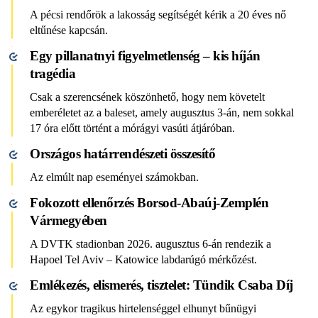
A pécsi rendőrök a lakosság segítségét kérik a 20 éves nő
eltűnése kapcsán.
Egy pillanatnyi figyelmetlenség – kis híján
tragédia
Csak a szerencsének köszönhető, hogy nem követelt
emberéletet az a baleset, amely augusztus 3-án, nem sokkal
17 óra előtt történt a mórágyi vasúti átjáróban.
Országos határrendészeti összesítő
Az elmúlt nap eseményei számokban.
Fokozott ellenőrzés Borsod-Abaúj-Zemplén
Vármegyében
A DVTK stadionban 2026. augusztus 6-án rendezik a
Hapoel Tel Aviv – Katowice labdarúgó mérkőzést.
Emlékezés, elismerés, tisztelet: Tündik Csaba Díj
Az egykor tragikus hirtelenséggel elhunyt bűnügyi