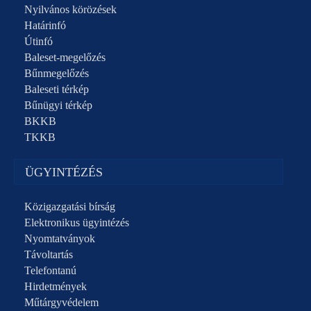
Nyilvános körözések
Határinfó
Útinfó
Baleset-megelőzés
Bűnmegelőzés
Baleseti térkép
Bűnügyi térkép
BKKB
TKKB
ÜGYINTÉZÉS
Közigazgatási bírság
Elektronikus ügyintézés
Nyomtatványok
Távoltartás
Telefontanú
Hirdetmények
Műtárgyvédelem