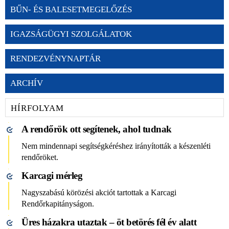
BŰN- ÉS BALESETMEGELŐZÉS
IGAZSÁGÜGYI SZOLGÁLATOK
RENDEZVÉNYNAPTÁR
ARCHÍV
HÍRFOLYAM
A rendőrök ott segítenek, ahol tudnak
Nem mindennapi segítségkéréshez irányították a készenléti
rendőröket.
Karcagi mérleg
Nagyszabású körözési akciót tartottak a Karcagi
Rendőrkapitányságon.
Üres házakra utaztak – öt betörés fél év alatt