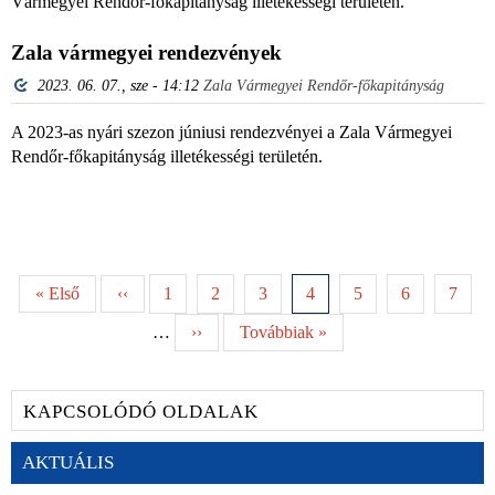
Vármegyei Rendőr-főkapitányság illetékességi területén.
Zala vármegyei rendezvények
2023. 06. 07., sze - 14:12
Zala Vármegyei Rendőr-főkapitányság
A 2023-as nyári szezon júniusi rendezvényei a Zala Vármegyei
Rendőr-főkapitányság illetékességi területén.
« Első
‹‹
1
2
3
4
5
6
7
…
››
Továbbiak »
KAPCSOLÓDÓ OLDALAK
AKTUÁLIS