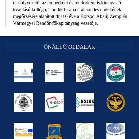
osztályvezető, az emberként és rendőrként is kimagasló
kvalitású kolléga, Tündik Csaba r. alezredes emlékének
megőrzésére alapított díjat 6 éve a Borsod-Abaúj-Zemplén
Vármegyei Rendőr-főkapitányság vezetője.
ÖNÁLLÓ OLDALAK