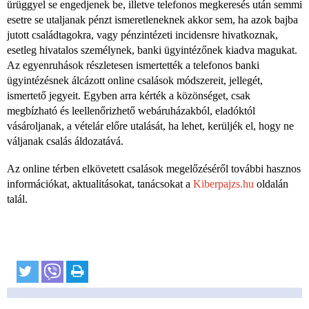
ürüggyel se engedjenek be, illetve telefonos megkeresés után semmi
esetre se utaljanak pénzt ismeretleneknek akkor sem, ha azok bajba
jutott családtagokra, vagy pénzintézeti incidensre hivatkoznak,
esetleg hivatalos személynek, banki ügyintézőnek kiadva magukat.
Az egyenruhások részletesen ismertették a telefonos banki
ügyintézésnek álcázott online csalások módszereit, jellegét,
ismertető jegyeit. Egyben arra kérték a közönséget, csak
megbízható és leellenőrizhető webáruházakból, eladóktól
vásároljanak, a vételár előre utalását, ha lehet, kerüljék el, hogy ne
váljanak csalás áldozatává.
Az online térben elkövetett csalások megelőzéséről további hasznos
információkat, aktualitásokat, tanácsokat a
Kiberpajzs.hu
oldalán
talál.