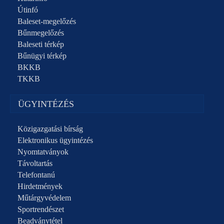
Útinfó
Baleset-megelőzés
Bűnmegelőzés
Baleseti térkép
Bűnügyi térkép
BKKB
TKKB
ÜGYINTÉZÉS
Közigazgatási bírság
Elektronikus ügyintézés
Nyomtatványok
Távoltartás
Telefontanú
Hirdetmények
Műtárgyvédelem
Sportrendészet
Beadványtétel