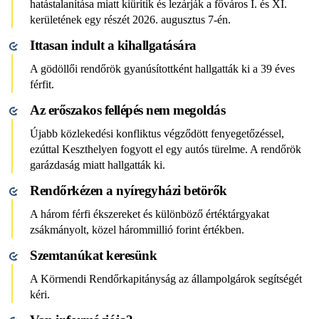
hatástalanítása miatt kiürítik és lezárják a főváros I. és XI.
kerületének egy részét 2026. augusztus 7-én.
Ittasan indult a kihallgatására
A gödöllői rendőrök gyanúsítottként hallgatták ki a 39 éves
férfit.
Az erőszakos fellépés nem megoldás
Újabb közlekedési konfliktus végződött fenyegetőzéssel,
ezúttal Keszthelyen fogyott el egy autós türelme. A rendőrök
garázdaság miatt hallgatták ki.
Rendőrkézen a nyíregyházi betörők
A három férfi ékszereket és különböző értéktárgyakat
zsákmányolt, közel hárommillió forint értékben.
Szemtanúkat keresünk
A Körmendi Rendőrkapitányság az állampolgárok segítségét
kéri.