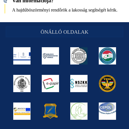
Van információja?
A hajdúböszörményi rendőrök a lakosság segítségét kérik.
ÖNÁLLÓ OLDALAK