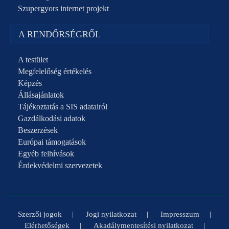
Szupergyors internet projekt
A RENDŐRSÉGRŐL
A testület
Megfelelőség értékelés
Képzés
Állásajánlatok
Tájékoztatás a SIS adatairól
Gazdálkodási adatok
Beszerzések
Európai támogatások
Egyéb felhívások
Érdekvédelmi szervezetek
Szerzői jogok
Jogi nyilatkozat
Impresszum
Elérhetőségek
Akadálymentesítési nyilatkozat