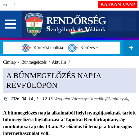
BAJBAN VAN?
en
hu
Körözési toplista
Körözések
Címlap
Bűnmegelőzés
Aktuális
A BŰNMEGELŐZÉS NAPJA
RÉVFÜLÖPÖN
2026. 04. 14., k - 12:15
Veszprém Vármegyei Rendőr-főkapitányság
A bűnmegelőzés napja alkalmából helyi nyugdíjasoknak tartott
bűnmegelőzési foglalkozást a Tapolcai Rendőrkapitányság
munkatársai április 13-án. Az előadás fő témája a biztonságos
internethasználat volt.