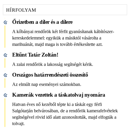
HÍRFOLYAM
Őrizetben a díler és a dílere
A kőbányai rendőrök két férfit gyanúsítanak kábítószer-
kereskedelemmel: egyikük a másiktól vásárolta a
marihuánát, majd maga is tovább értékesítette azt.
Eltűnt Tatár Zoltán!
A zalai rendőrök a lakosság segítségét kérik.
Országos határrendészeti összesítő
Az elmúlt nap eseményei számokban.
Kamerák vezettek a táskatolvaj nyomára
Hatvan éves nő kezéből tépte ki a táskát egy férfi
Salgótarján belvárosában, de a rendőrök kamerafelvételek
segítségével rövid idő alatt azonosították, majd elfogták a
tolvajt.