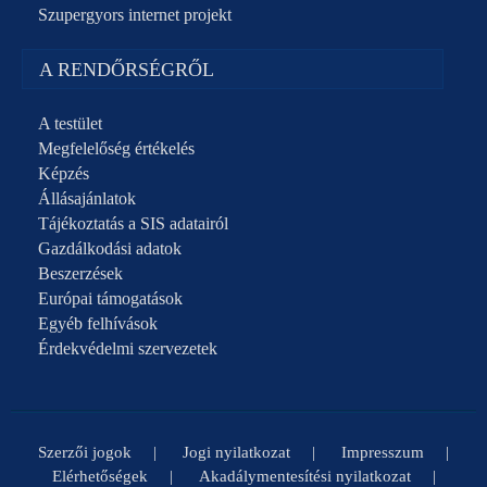
Szupergyors internet projekt
A RENDŐRSÉGRŐL
A testület
Megfelelőség értékelés
Képzés
Állásajánlatok
Tájékoztatás a SIS adatairól
Gazdálkodási adatok
Beszerzések
Európai támogatások
Egyéb felhívások
Érdekvédelmi szervezetek
Szerzői jogok
Jogi nyilatkozat
Impresszum
Elérhetőségek
Akadálymentesítési nyilatkozat