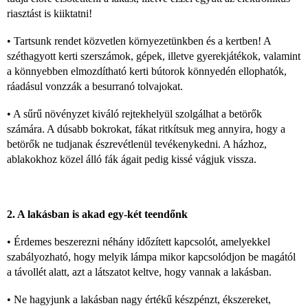
riasztást is kiiktatni!
• Tartsunk rendet közvetlen környezetünkben és a kertben! A
széthagyott kerti szerszámok, gépek, illetve gyerekjátékok, valamint
a könnyebben elmozdítható kerti bútorok könnyedén ellophatók,
ráadásul vonzzák a besurranó tolvajokat.
• A sűrű növényzet kiváló rejtekhelyül szolgálhat a betörők
számára. A dúsabb bokrokat, fákat ritkítsuk meg annyira, hogy a
betörők ne tudjanak észrevétlenül tevékenykedni. A házhoz,
ablakokhoz közel álló fák ágait pedig kissé vágjuk vissza.
2. A lakásban is akad egy-két teendőnk
• Érdemes beszerezni néhány időzített kapcsolót, amelyekkel
szabályozható, hogy melyik lámpa mikor kapcsolódjon be magától
a távollét alatt, azt a látszatot keltve, hogy vannak a lakásban.
• Ne hagyjunk a lakásban nagy értékű készpénzt, ékszereket,