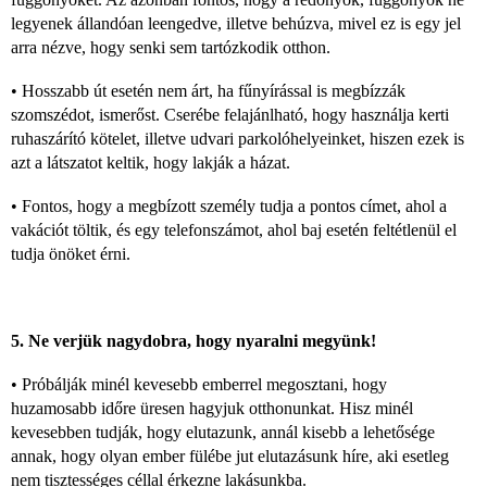
legyenek állandóan leengedve, illetve behúzva, mivel ez is egy jel
arra nézve, hogy senki sem tartózkodik otthon.
• Hosszabb út esetén nem árt, ha fűnyírással is megbízzák
szomszédot, ismerőst. Cserébe felajánlható, hogy használja kerti
ruhaszárító kötelet, illetve udvari parkolóhelyeinket, hiszen ezek is
azt a látszatot keltik, hogy lakják a házat.
• Fontos, hogy a megbízott személy tudja a pontos címet, ahol a
vakációt töltik, és egy telefonszámot, ahol baj esetén feltétlenül el
tudja önöket érni.
5. Ne verjük nagydobra, hogy nyaralni megyünk!
• Próbálják minél kevesebb emberrel megosztani, hogy
huzamosabb időre üresen hagyjuk otthonunkat. Hisz minél
kevesebben tudják, hogy elutazunk, annál kisebb a lehetősége
annak, hogy olyan ember fülébe jut elutazásunk híre, aki esetleg
nem tisztességes céllal érkezne lakásunkba.