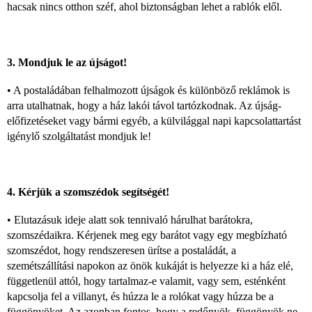
hacsak nincs otthon széf, ahol biztonságban lehet a rablók elől.
3. Mondjuk le az újságot!
• A postaládában felhalmozott újságok és különböző reklámok is
arra utalhatnak, hogy a ház lakói távol tartózkodnak. Az újság-
előfizetéseket vagy bármi egyéb, a külvilággal napi kapcsolattartást
igénylő szolgáltatást mondjuk le!
4. Kérjük a szomszédok segítségét!
• Elutazásuk ideje alatt sok tennivaló hárulhat barátokra,
szomszédaikra. Kérjenek meg egy barátot vagy egy megbízható
szomszédot, hogy rendszeresen ürítse a postaládát, a
szemétszállítási napokon az önök kukáját is helyezze ki a ház elé,
függetlenül attól, hogy tartalmaz-e valamit, vagy sem, esténként
kapcsolja fel a villanyt, és húzza le a rolókat vagy húzza be a
függönyöket. Az azonban fontos, hogy a redőnyök, függönyök ne