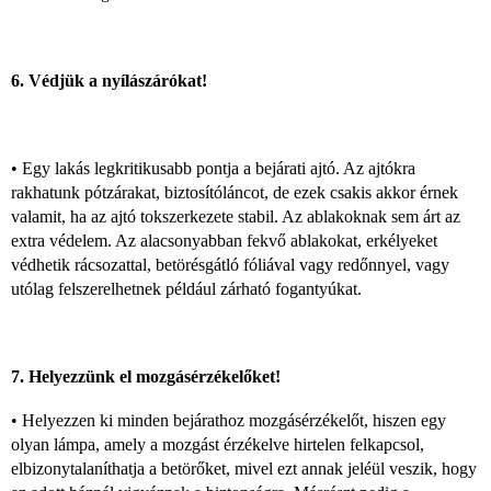
6. Védjük a nyílászárókat!
• Egy lakás legkritikusabb pontja a bejárati ajtó. Az ajtókra
rakhatunk pótzárakat, biztosítóláncot, de ezek csakis akkor érnek
valamit, ha az ajtó tokszerkezete stabil. Az ablakoknak sem árt az
extra védelem. Az alacsonyabban fekvő ablakokat, erkélyeket
védhetik rácsozattal, betörésgátló fóliával vagy redőnnyel, vagy
utólag felszerelhetnek például zárható fogantyúkat.
7. Helyezzünk el mozgásérzékelőket!
• Helyezzen ki minden bejárathoz mozgásérzékelőt, hiszen egy
olyan lámpa, amely a mozgást érzékelve hirtelen felkapcsol,
elbizonytalaníthatja a betörőket, mivel ezt annak jeléül veszik, hogy