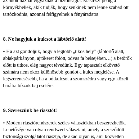
az adott háznál vigyáznak a biztonságra. Másrészt pedig a
környékbeliek, akik tudják, hogy senkinek nem lenne szabad ott
tartózkodnia, azonnal felfigyelnek a fényáradatra.
8. Ne hagyjuk a kulcsot a lábtörlő alatt!
• Ha azt gondoljuk, hogy a legtöbb „tikos hely” (lábtörlő alatt,
ablakpárkányon, ajtókeret fölött, odvas fa belsejében…) a betörők
előtt is titkos, elég nagyot tévedünk. Egy tapasztalt elkövető
számára nem okoz különösebb gondot a kulcs meglelése. A
legszerencsésebb, ha a pótkulcsot a szomszédra vagy egy közeli
barátra bízzuk baj esetére.
9. Szerezzünk be riasztót!
• Modern riasztórendszerek széles választékban beszerezhetők.
Lehetősége van olyan rendszert választani, amely a szerződött
biztonsági szolgálatot riasztja, de akad olyan is, ami közvetlen