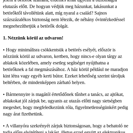
elutazás előtt. De hogyan védjük meg házunkat, lakásunkat a
betörőktől távollétünk alatt, míg nyaral a család? Sajnos
százszázalékos biztonság nem létezik, de néhány óvintézkedéssel
megnehezíthetjük a betörők dolgát.
1. Nézzünk körül az udvaron!
• Hogy minimálisra csökkentsük a betörés esélyét, először is
nézzünk körül az udvaron, kertben, hogy nincs-e olyan tárgy az
ablakok közelében, amely esetleg segítséget nyújthatna a
betörőknek a fal megmászásához. A ház körül például ne maradjon
kint létra vagy egyéb kerti bútor. Ezeket lehetőség szerint tároljuk
beltérben, de mindenképpen zárható helyen.
• Bármennyire is magától értetődőnek tűnhet a tanács, az ajtókat,
ablakokat jól zárjuk be, ugyanis az utazás előtti nagy sietségben
megeshet, hogy megfeledkezünk róla, figyelmetlenségünkért pedig
nagy árat fizethetünk.
• A villanyóra szekrényét zárjuk biztonságosan, hogy a behatoló ne
tudja előre elsötétíteni a lakást, illetve ezzel együtt az elektronikus