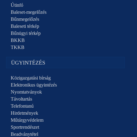
Útinfó
Baleset-megelőzés
Bűnmegelőzés
Baleseti térkép
Bűnügyi térkép
BKKB
TKKB
ÜGYINTÉZÉS
Közigazgatási bírság
Elektronikus ügyintézés
Nyomtatványok
Távoltartás
Telefontanú
Hirdetmények
Műtárgyvédelem
Sportrendészet
Beadványtétel