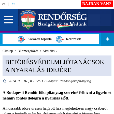
BAJBAN VAN?
en
hu
Körözési toplista
Körözések
Címlap
Bűnmegelőzés
Aktuális
BETÖRÉSVÉDELMI JÓTANÁCSOK
A NYARALÁS IDEJÉRE
2014. 06. 16., h - 12:11
Budapesti Rendőr-főkapitányság
A Budapesti Rendőr-főkapitányság szeretné felhívni a figyelmet
néhány fontos dologra a nyaralás előtt.
A hosszabb időre üresen hagyott ház meglehetősen nagy csáberőt
jelent a betörők számára, érdemes tehát ügyelni a biztonságra