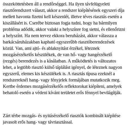
összeköttetésben áll a rendőrséggel. Ha ilyen távfelügyeleti
riasztórendszert választ, akkor a rendszer kiépítésének egyszeri díja
mellett havonta fizetni kell készenlét, illetve téves riasztás esetén a
kiszállásért is. Cserébe biztosan fogja tudni, hogy ha bármilyen
probléma adódik, akkor valaki a helyszínre fog sietni, és ellenőrizni
a helyszínt. Ha nem tervez ekkora beruházást, akkor válassza a
barkácsáruházakban kapható egyszerűbb riasztóberendezések
közül. Van, ami ajtó- és ablaknyitást érzékel, léteznek
mozgásérzékelős készülékek, de van hő- vagy hangérzékelő
(rezgés) berendezés is a kínálatban. A működtetés is változatos
lehet, a legtöbb riasztó külső táplálást igényel, de léteznek nagyon
egyszerű, elemes kis készülékek is. A riasztás típusa ezeknél a
rendszereknél hang- vagy fényjelek formájában mutatkozik meg.
Kertbe érdemes mozgásérzékelős reflektorokat kiépíteni, amelyek
behatoló esetén a védeni kívánt területet erős fénnyel bevilágítják.
Zárt térbe mozgás- és nyitásérzékelő riasztók kombinált kiépítése
javasolt erős hang- vagy távriasztással.