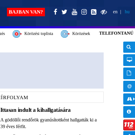
BAJBAN VAN?
en
hu
TELEFONTANÚ
zés
Körözési toplista
Körözések
HÍRFOLYAM
Ittasan indult a kihallgatására
A gödöllői rendőrök gyanúsítottként hallgatták ki a
39 éves férfit.