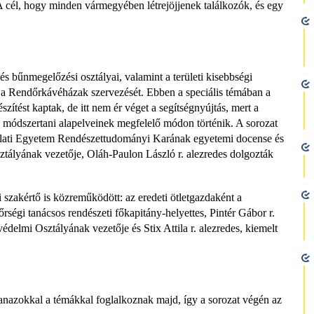
 cél, hogy minden vármegyében létrejöjjenek találkozók, és egy
 bűnmegelőzési osztályai, valamint a területi kisebbségi
a Rendőrkávéházak szervezését. Ebben a speciális témában a
ítést kaptak, de itt nem ér véget a segítségnyújtás, mert a
 módszertani alapelveinek megfelelő módon történik. A sorozat
álati Egyetem Rendészettudományi Karának egyetemi docense és
ályának vezetője, Oláh-Paulon László r. alezredes dolgozták
zakértő is közreműködött: az eredeti ötletgazdaként a
rségi tanácsos rendészeti főkapitány-helyettes, Pintér Gábor r.
elmi Osztályának vezetője és Stix Attila r. alezredes, kiemelt
azokkal a témákkal foglalkoznak majd, így a sorozat végén az