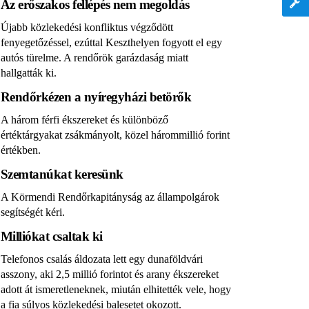
Az erőszakos fellépés nem megoldás
Újabb közlekedési konfliktus végződött
fenyegetőzéssel, ezúttal Keszthelyen fogyott el egy
autós türelme. A rendőrök garázdaság miatt
hallgatták ki.
Rendőrkézen a nyíregyházi betörők
A három férfi ékszereket és különböző
értéktárgyakat zsákmányolt, közel hárommillió forint
értékben.
Szemtanúkat keresünk
A Körmendi Rendőrkapitányság az állampolgárok
segítségét kéri.
Milliókat csaltak ki
Telefonos csalás áldozata lett egy dunaföldvári
asszony, aki 2,5 millió forintot és arany ékszereket
adott át ismeretleneknek, miután elhitették vele, hogy
a fia súlyos közlekedési balesetet okozott.