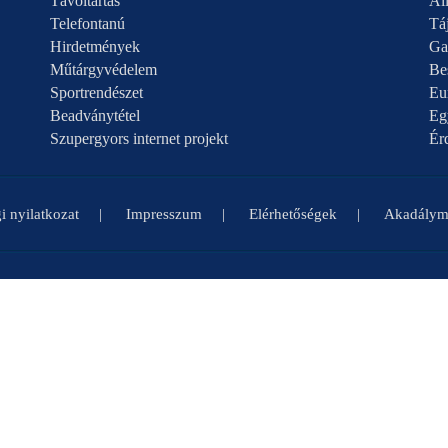
Távoltartás
Áll
Telefontanú
Táj
Hirdetmények
Ga
Műtárgyvédelem
Be
Sportrendészet
Eu
Beadványtétel
Eg
Szupergyors internet projekt
Ér
i nyilatkozat
Impresszum
Elérhetőségek
Akadályme