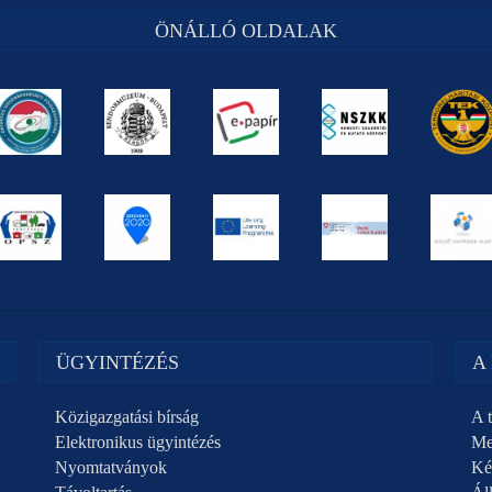
ÖNÁLLÓ OLDALAK
ÜGYINTÉZÉS
A
Közigazgatási bírság
A t
Elektronikus ügyintézés
Me
Nyomtatványok
Ké