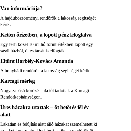
Van információja?
A hajdúböszörményi rendőrök a lakosság segítségét
kérik.
Ketten őrizetben, a lopott pénz lefoglalva
Egy férfi közel 10 millió forint értékben lopott egy
sásdi házból, őt és társát is elfogták.
Eltűnt Borbély-Kovács Amanda
A bonyhádi rendőrök a lakosság segítségét kérik.
Karcagi mérleg
Nagyszabású körözési akciót tartottak a Karcagi
Rendőrkapitányságon.
Üres házakra utaztak – öt betörés fél év
alatt
Lakatlan és felújítás alatt álló házakat szemelhetett ki
az a két kunszentmiklósi férfi, akiket a rendőrök öt