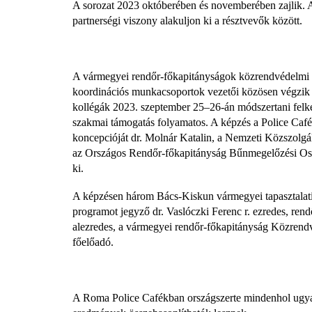
A sorozat 2023 októberében és novemberében zajlik. A
partnerségi viszony alakuljon ki a résztvevők között.
A vármegyei rendőr-főkapitányságok közrendvédelmi és
koordinációs munkacsoportok vezetői közösen végzik 
kollégák 2023. szeptember 25–26-án módszertani felkész
szakmai támogatás folyamatos. A képzés a Police Café
koncepcióját dr. Molnár Katalin, a Nemzeti Közszolg
az Országos Rendőr-főkapitányság Bűnmegelőzési Oszt
ki.
A képzésen három Bács-Kiskun vármegyei tapasztalati s
programot jegyző dr. Vaslóczki Ferenc r. ezredes, rendő
alezredes, a vármegyei rendőr-főkapitányság Közrendvéd
főelőadó.
A Roma Police Cafékban országszerte mindenhol ugyan