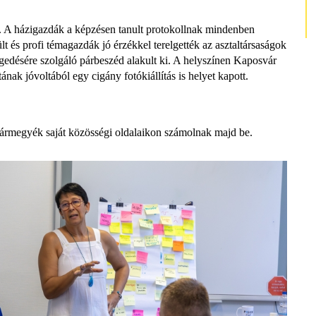
. A házigazdák a képzésen tanult protokollnak mindenben
t és profi témagazdák jó érzékkel terelgették az asztaltársaságok
égedésére szolgáló párbeszéd alakult ki. A helyszínen Kaposvár
 jóvoltából egy cigány fotókiállítás is helyet kapott.
rmegyék saját közösségi oldalaikon számolnak majd be.