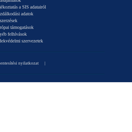
ásajánlatok
ékoztatás a SIS adatairól
zdálkodási adatok
szerzések
rópai támogatások
yéb felhívások
dekvédelmi szervezetek
ntesítési nyilatkozat