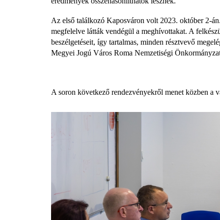
eredmények összehasonlíthatók lesznek.
Az első találkozó Kaposváron volt 2023. október 2-án
megfelelve látták vendégül a meghívottakat. A felkészül
beszélgetéseit, így tartalmas, minden résztvevő megel
Megyei Jogú Város Roma Nemzetiségi Önkormányzatának
A soron következő rendezvényekről menet közben a vá