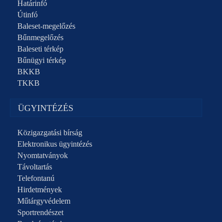
Határinfó
Útinfó
Baleset-megelőzés
Bűnmegelőzés
Baleseti térkép
Bűnügyi térkép
BKKB
TKKB
ÜGYINTÉZÉS
Közigazgatási bírság
Elektronikus ügyintézés
Nyomtatványok
Távoltartás
Telefontanú
Hirdetmények
Műtárgyvédelem
Sportrendészet