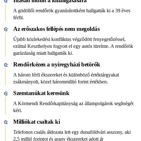
Ittasan indult a kihallgatására
A gödöllői rendőrök gyanúsítottként hallgatták ki a 39 éves
férfit.
Az erőszakos fellépés nem megoldás
Újabb közlekedési konfliktus végződött fenyegetőzéssel,
ezúttal Keszthelyen fogyott el egy autós türelme. A rendőrök
garázdaság miatt hallgatták ki.
Rendőrkézen a nyíregyházi betörők
A három férfi ékszereket és különböző értéktárgyakat
zsákmányolt, közel hárommillió forint értékben.
Szemtanúkat keresünk
A Körmendi Rendőrkapitányság az állampolgárok segítségét
kéri.
Milliókat csaltak ki
Telefonos csalás áldozata lett egy dunaföldvári asszony, aki
2,5 millió forintot és arany ékszereket adott át