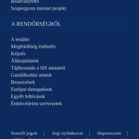
Beadványtétel
Szupergyors internet projekt
A RENDŐRSÉGRŐL
A testület
Megfelelőség értékelés
Képzés
Állásajánlatok
Tájékoztatás a SIS adatairól
Gazdálkodási adatok
Beszerzések
Európai támogatások
Egyéb felhívások
Érdekvédelmi szervezetek
Szerzői jogok
Jogi nyilatkozat
Impresszum