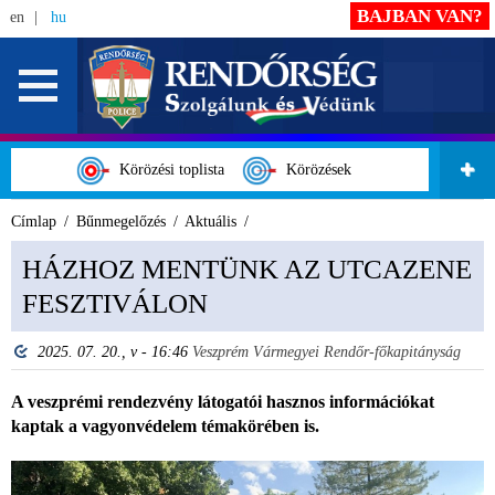
BAJBAN VAN?
en
hu
Körözési toplista
Körözések
Címlap
Bűnmegelőzés
Aktuális
HÁZHOZ MENTÜNK AZ UTCAZENE
FESZTIVÁLON
2025. 07. 20., v - 16:46
Veszprém Vármegyei Rendőr-főkapitányság
A veszprémi rendezvény látogatói hasznos információkat
kaptak a vagyonvédelem témakörében is.