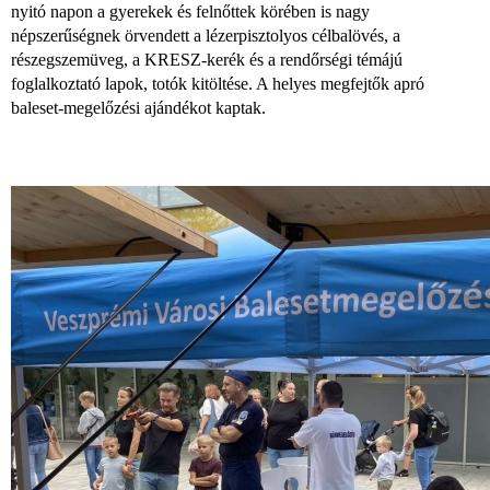
nyitó napon a gyerekek és felnőttek körében is nagy
népszerűségnek örvendett a lézerpisztolyos célbalövés, a
részegszemüveg, a KRESZ-kerék és a rendőrségi témájú
foglalkoztató lapok, totók kitöltése. A helyes megfejtők apró
baleset-megelőzési ajándékot kaptak.