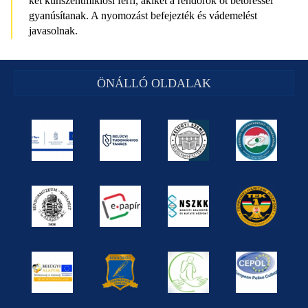
két kunszentmiklósi férfi, akiket a rendőrök öt betöréssel
gyanúsítanak. A nyomozást befejezték és vádemelést
javasolnak.
ÖNÁLLÓ OLDALAK