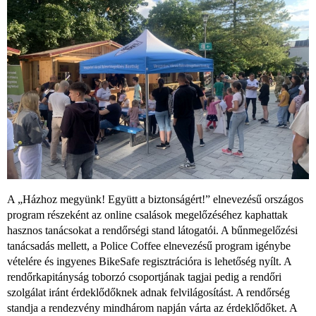
A „Házhoz megyünk! Együtt a biztonságért!” elnevezésű országos
program részeként az online csalások megelőzéséhez kaphattak
hasznos tanácsokat a rendőrségi stand látogatói. A bűnmegelőzési
tanácsadás mellett, a Police Coffee elnevezésű program igénybe
vételére és ingyenes BikeSafe regisztrációra is lehetőség nyílt. A
rendőrkapitányság toborzó csoportjának tagjai pedig a rendőri
szolgálat iránt érdeklődőknek adnak felvilágosítást. A rendőrség
standja a rendezvény mindhárom napján várta az érdeklődőket. A