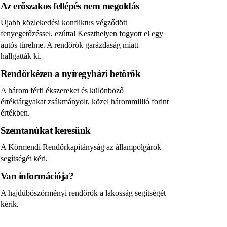
Az erőszakos fellépés nem megoldás
Újabb közlekedési konfliktus végződött
fenyegetőzéssel, ezúttal Keszthelyen fogyott el egy
autós türelme. A rendőrök garázdaság miatt
hallgatták ki.
Rendőrkézen a nyíregyházi betörők
A három férfi ékszereket és különböző
értéktárgyakat zsákmányolt, közel hárommillió forint
értékben.
Szemtanúkat keresünk
A Körmendi Rendőrkapitányság az állampolgárok
segítségét kéri.
Van információja?
A hajdúböszörményi rendőrök a lakosság segítségét
kérik.