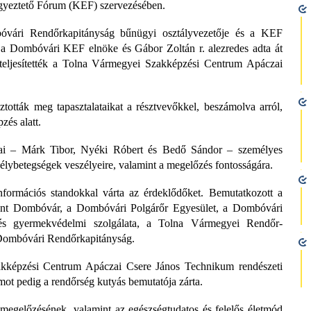
gyeztető Fórum (KEF) szervezésében.
óvári Rendőrkapitányság bűnügyi osztályvezetője és a KEF
 a Dombóvári KEF elnöke és Gábor Zoltán r. alezredes adta át
 teljesítették a Tolna Vármegyei Szakképzési Centrum Apáczai
ztották meg tapasztalataikat a résztvevőkkel, beszámolva arról,
és alatt.
ai – Márk Tibor, Nyéki Róbert és Bedő Sándor – személyes
edélybetegségek veszélyeire, valamint a megelőzés fontosságára.
formációs standokkal várta az érdeklődőket. Bemutatkozott a
ont Dombóvár, a Dombóvári Polgárőr Egyesület, a Dombóvári
 és gyermekvédelmi szolgálata, a Tolna Vármegyei Rendőr-
 Dombóvári Rendőrkapitányság.
akképzési Centrum Apáczai Csere János Technikum rendészeti
mot pedig a rendőrség kutyás bemutatója zárta.
s megelőzésének, valamint az egészségtudatos és felelős életmód