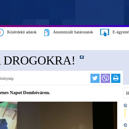
Közérdekű adatok
Anonimizált határozatok
E-ügyinté
A DROGOKRA!
itányság
llenes Napot Dombóváron.