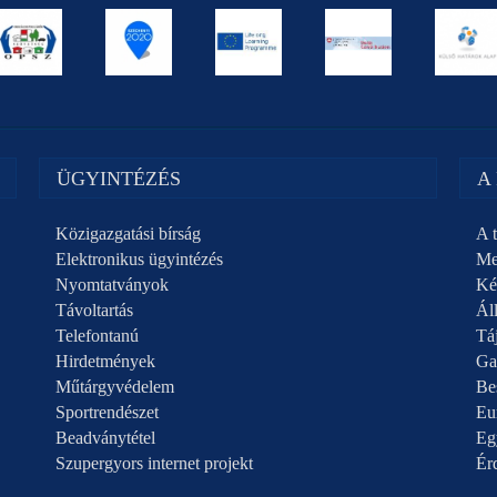
ÜGYINTÉZÉS
A
Közigazgatási bírság
A t
Elektronikus ügyintézés
Me
Nyomtatványok
Ké
Távoltartás
Áll
Telefontanú
Táj
Hirdetmények
Ga
Műtárgyvédelem
Be
Sportrendészet
Eu
Beadványtétel
Eg
Szupergyors internet projekt
Ér