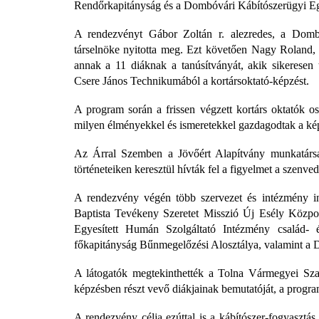
Rendőrkapitányság és a Dombóvári Kábítószerügyi E
A rendezvényt Gábor Zoltán r. alezredes, a Domb
társelnöke nyitotta meg. Ezt követően Nagy Roland,
annak a 11 diáknak a tanúsítványát, akik sikeresen
Csere János Technikumából a kortársoktató-képzést.
A program során a frissen végzett kortárs oktatók os
milyen élményekkel és ismeretekkel gazdagodtak a képz
Az Árral Szemben a Jövőért Alapítvány munkatárs
történeteiken keresztül hívták fel a figyelmet a szenv
A rendezvény végén több szervezet és intézmény in
Baptista Tevékeny Szeretet Misszió Új Esély Közp
Egyesített Humán Szolgáltató Intézmény család-
főkapitányság Bűnmegelőzési Alosztálya, valamint a
A látogatók megtekinthették a Tolna Vármegyei Sz
képzésben részt vevő diákjainak bemutatóját, a progra
A rendezvény célja ezúttal is a kábítószer-fogyasztá