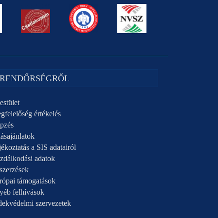
 RENDŐRSÉGRŐL
estület
gfelelőség értékelés
pzés
ásajánlatok
ékoztatás a SIS adatairól
zdálkodási adatok
szerzések
rópai támogatások
yéb felhívások
dekvédelmi szervezetek