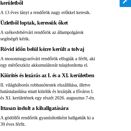
kerületből
A 13 éves lányt a rendőrök nagy erőkkel keresik.
Üzletből loptak, keressük őket
A székesfehérvári rendőrök az állampolgárok
segítségét kérik.
Rövid időn belül kézre került a tolvaj
A mosonmagyaróvári rendőrök elfogták a férfit, aki
egy mérőeszköz akkumulátorát tulajdonította el.
Kiürítés és lezárás az I. és a XI. kerületben
II. világháborús robbanótestek elszállítása, illetve
hatástalanítása miatt kiürítik és lezárják a főváros I.
és XI. kerületének egy részét 2026. augusztus 7-én.
Ittasan indult a kihallgatására
A gödöllői rendőrök gyanúsítottként hallgatták ki a
39 éves férfit.