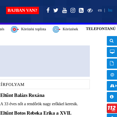
BAJBAN VAN?
en
hu
TELEFONTANÚ
zés
Körözési toplista
Körözések
HÍRFOLYAM
Eltűnt Balázs Roxána
A 33 éves nőt a rendőrök nagy erőkkel keresik.
Eltűnt Botos Rebeka Erika a XVII.