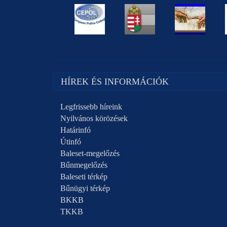
HÍREK ÉS INFORMÁCIÓK
Legfrissebb híreink
Nyilvános körözések
Határinfó
Útinfó
Baleset-megelőzés
Bűnmegelőzés
Baleseti térkép
Bűnügyi térkép
BKKB
TKKB