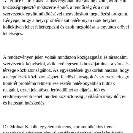
A „Police Café Halas” a más régióban már alkalmazott „word café”
közösségfejlesztő módszerre épülő, a rendőrség és a civil
szervezetek együttműködésével megvalósított megelőzési program.
Lényege, hogy a helyi problémákat hatékonyan csak helyben,
kollektíven lehet feltérképezni és azok megoldása is együttes erővel
lehetséges.
A rendezvényen jelen voltak mindazon közigazgatási és társadalmi
szervezetek képviselői, akik tevőlegesen is hozzájárulnak a város és
térsége közbiztonságához. Az egyeztetések gyakorlati haszna, hogy
a települések közbiztonságáért felelős hatóságok és szervezetek egy
konkrét probléma felmerülése esetén hatékonyabban tudnak
reagálni, ezzel jelentősen lerövidülhet az eljárási idő és
eredményesebb lehet minden közbiztonság javítására irányuló civil
és hatósági intézkedés.
Dr. Molnár Katalin egyetemi docens, kommunikációs tréner