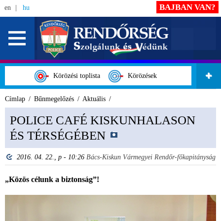
BAJBAN VAN?
en
hu
Körözési toplista
Körözések
Címlap
Bűnmegelőzés
Aktuális
POLICE CAFÉ KISKUNHALASON
ÉS TÉRSÉGÉBEN
2016. 04. 22., p - 10:26
Bács-Kiskun Vármegyei Rendőr-főkapitányság
„Közös célunk a biztonság”!