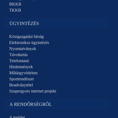
BKKB
TKKB
ÜGYINTÉZÉS
Közigazgatási bírság
Elektronikus ügyintézés
Nyomtatványok
Távoltartás
Telefontanú
Hirdetmények
Műtárgyvédelem
Sportrendészet
Beadványtétel
Szupergyors internet projekt
A RENDŐRSÉGRŐL
A testület