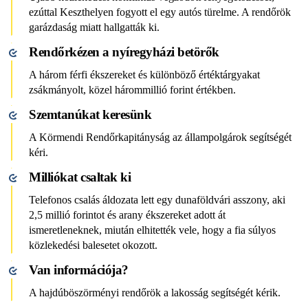
ezúttal Keszthelyen fogyott el egy autós türelme. A rendőrök
garázdaság miatt hallgatták ki.
Rendőrkézen a nyíregyházi betörők
A három férfi ékszereket és különböző értéktárgyakat
zsákmányolt, közel hárommillió forint értékben.
Szemtanúkat keresünk
A Körmendi Rendőrkapitányság az állampolgárok segítségét
kéri.
Milliókat csaltak ki
Telefonos csalás áldozata lett egy dunaföldvári asszony, aki
2,5 millió forintot és arany ékszereket adott át
ismeretleneknek, miután elhitették vele, hogy a fia súlyos
közlekedési balesetet okozott.
Van információja?
A hajdúböszörményi rendőrök a lakosság segítségét kérik.