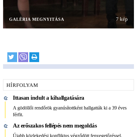
7 kép
GALÉRIA MEGNYITÁSA
HÍRFOLYAM
Ittasan indult a kihallgatására
A gödöllői rendőrök gyanúsítottként hallgatták ki a 39 éves
férfit.
Az erőszakos fellépés nem megoldás
Újabb közlekedési konfliktus végződött fenyegetőzéssel,