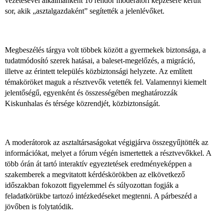
vezetésével alkalmanként 10 rendőr moderátori képzésére került
sor, akik „asztalgazdaként” segítették a jelenlévőket.
Megbeszélés tárgya volt többek között a gyermekek biztonsága, a
tudatmódosító szerek hatásai, a baleset-megelőzés, a migráció,
illetve az érintett település közbiztonsági helyzete. Az említett
témaköröket maguk a résztvevők vetették fel. Valamennyi kiemelt
jelentőségű, egyenként és összességében meghatározzák
Kiskunhalas és térsége közrendjét, közbiztonságát.
A moderátorok az asztaltársaságokat végigjárva összegyűjtötték az
információkat, melyet a fórum végén ismertettek a résztvevőkkel. A
több órán át tartó interaktív egyeztetések eredményeképpen a
szakemberek a megvitatott kérdéskörökben az elkövetkező
időszakban fokozott figyelemmel és súlyozottan fogják a
feladatkörükbe tartozó intézkedéseket megtenni. A párbeszéd a
jövőben is folytatódik.