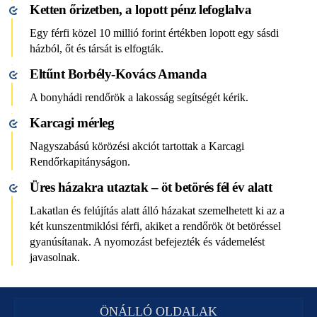
Ketten őrizetben, a lopott pénz lefoglalva
Egy férfi közel 10 millió forint értékben lopott egy sásdi
házból, őt és társát is elfogták.
Eltűnt Borbély-Kovács Amanda
A bonyhádi rendőrök a lakosság segítségét kérik.
Karcagi mérleg
Nagyszabású körözési akciót tartottak a Karcagi
Rendőrkapitányságon.
Üres házakra utaztak – öt betörés fél év alatt
Lakatlan és felújítás alatt álló házakat szemelhetett ki az a
két kunszentmiklósi férfi, akiket a rendőrök öt betöréssel
gyanúsítanak. A nyomozást befejezték és vádemelést
javasolnak.
ÖNÁLLÓ OLDALAK