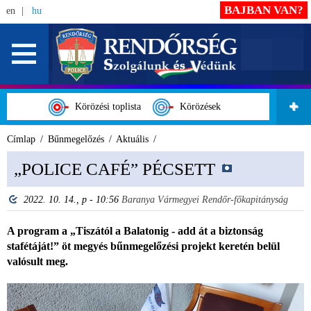
BAJBAN VAN?
en
hu
Körözési toplista
Körözések
Címlap
Bűnmegelőzés
Aktuális
„POLICE CAFÉ” PÉCSETT
2022. 10. 14., p - 10:56
Baranya Vármegyei Rendőr-főkapitányság
A program a „Tiszától a Balatonig - add át a biztonság
stafétáját!” öt megyés bűnmegelőzési projekt keretén belül
valósult meg.