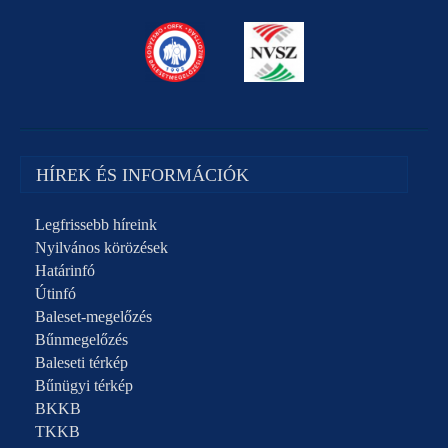
HÍREK ÉS INFORMÁCIÓK
Legfrissebb híreink
Nyilvános körözések
Határinfó
Útinfó
Baleset-megelőzés
Bűnmegelőzés
Baleseti térkép
Bűnügyi térkép
BKKB
TKKB