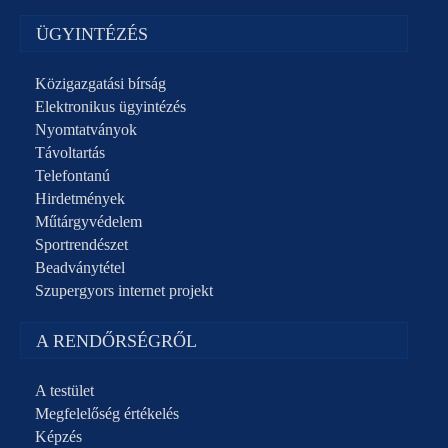
ÜGYINTÉZÉS
Közigazgatási bírság
Elektronikus ügyintézés
Nyomtatványok
Távoltartás
Telefontanú
Hirdetmények
Műtárgyvédelem
Sportrendészet
Beadványtétel
Szupergyors internet projekt
A RENDŐRSÉGRŐL
A testület
Megfelelőség értékelés
Képzés