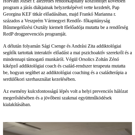
Horváth József r. alezredes rendőrkapitány köszöntőjét követően
program a járás diákjainak helyzetképével vette kezdetét, Pap
Georgina KEF titkár előadásában, majd Frankó Marianna r.
százados a Veszprém Vármegyei Rendőr- főkapitányság
Bűnmegelőzési Osztály kiemelt főelőadója mutatta be a rendőrség
RedP drogprevenciós programját.
A délután folyamán Sági Csenge és Andrási Zita addiktológiai
segítők tartottak interaktív előadást a mai pszichoaktív szerekről és a
mindennapi támogató munkáról. Végül Orsolics Zoltán Zénó
kiképző addiktológiai coach és család-rendszer terapeuta mutatta
be, hogyan segíthet az addiktológiai coaching és a családterápia a
serdülőkori szerhasználat kezelésében.
Az esemény kulcsfontosságú lépés volt a helyi prevenciós hálózat
megerősítésében és a jövőbeni szakmai együttműködések
kialakításában.