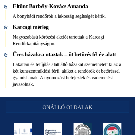
Eltűnt Borbély-Kovács Amanda
A bonyhádi rendőrök a lakosság segítségét kérik.
Karcagi mérleg
Nagyszabású körözési akciót tartottak a Karcagi
Rendőrkapitányságon.
Üres házakra utaztak – öt betörés fél év alatt
Lakatlan és felújítás alatt álló házakat szemelhetett ki az a
két kunszentmiklósi férfi, akiket a rendőrök öt betöréssel
gyanúsítanak. A nyomozást befejezték és vádemelést
javasolnak.
ÖNÁLLÓ OLDALAK