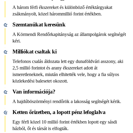
A három férfi ékszereket és különböző értéktárgyakat
zsákmányolt, közel hárommillió forint értékben.
Szemtanúkat keresünk
A Körmendi Rendőrkapitányság az állampolgárok segítségét
kéri.
Milliókat csaltak ki
Telefonos csalás áldozata lett egy dunaföldvári asszony, aki
2,5 millió forintot és arany ékszereket adott át
ismeretleneknek, miután elhitették vele, hogy a fia súlyos
közlekedési balesetet okozott.
Van információja?
A hajdúböszörményi rendőrök a lakosság segítségét kérik.
Ketten őrizetben, a lopott pénz lefoglalva
Egy férfi közel 10 millió forint értékben lopott egy sásdi
házból, őt és társát is elfogták.