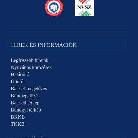
HÍREK ÉS INFORMÁCIÓK
Legfrissebb híreink
Nyilvános körözések
Határinfó
Útinfó
Baleset-megelőzés
Bűnmegelőzés
Baleseti térkép
Bűnügyi térkép
BKKB
TKKB