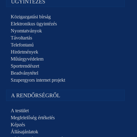
ÜGYINTÉZÉS
Közigazgatási bírság
Elektronikus ügyintézés
Nyomtatványok
Távoltartás
Telefontanú
Hirdetmények
Műtárgyvédelem
Sportrendészet
Beadványtétel
Szupergyors internet projekt
A RENDŐRSÉGRŐL
A testület
Megfelelőség értékelés
Képzés
Állásajánlatok