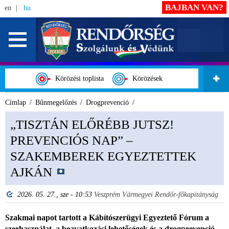
BAJBAN VAN?
en
hu
Körözési toplista
Körözések
Címlap
Bűnmegelőzés
Drogprevenció
„TISZTÁN ELŐRÉBB JUTSZ!
PREVENCIÓS NAP” –
SZAKEMBEREK EGYEZTETTEK
AJKÁN
2026. 05. 27., sze - 10:53
Veszprém Vármegyei Rendőr-főkapitányság
Szakmai napot tartott a Kábítószerügyi Egyeztető Fórum a
szerhasználat, a beavatkozási lehetőségek és a drogprevenció