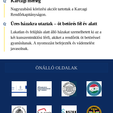
Karcagi mérleg
Nagyszabású körözési akciót tartottak a Karcagi
Rendőrkapitányságon.
Üres házakra utaztak – öt betörés fél év alatt
Lakatlan és felújítás alatt álló házakat szemelhetett ki az a
két kunszentmiklósi férfi, akiket a rendőrök öt betöréssel
gyanúsítanak. A nyomozást befejezték és vádemelést
javasolnak.
ÖNÁLLÓ OLDALAK