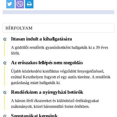
HÍRFOLYAM
Ittasan indult a kihallgatására
A gödöllői rendőrök gyanúsítottként hallgatták ki a 39 éves
férfit.
Az erőszakos fellépés nem megoldás
Újabb közlekedési konfliktus végződött fenyegetőzéssel,
ezúttal Keszthelyen fogyott el egy autós türelme. A rendőrök
garázdaság miatt hallgatták ki.
Rendőrkézen a nyíregyházi betörők
A három férfi ékszereket és különböző értéktárgyakat
zsákmányolt, közel hárommillió forint értékben.
Szemtanúkat keresünk