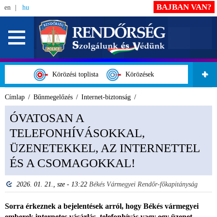
BAJBAN VAN?
en
hu
Körözési toplista
Körözések
Címlap
Bűnmegelőzés
Internet-biztonság
ÓVATOSAN A
TELEFONHÍVÁSOKKAL,
ÜZENETEKKEL, AZ INTERNETTEL
ÉS A CSOMAGOKKAL!
2026. 01. 21., sze - 13:22
Békés Vármegyei Rendőr-főkapitányság
Sorra érkeznek a bejelentések arról, hogy Békés vármegyei
emberek internetes vásárlás, telefonhívás vagy egy üzenet