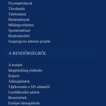
Nyomtatványok
Távoltartás
Telefontanú
Hirdetmények
Műtárgyvédelem
Sportrendészet
Beadványtétel
Szupergyors internet projekt
A RENDŐRSÉGRŐL
A testület
Megfelelőség értékelés
Képzés
Állásajánlatok
Tájékoztatás a SIS adatairól
Gazdálkodási adatok
Beszerzések
Európai támogatások