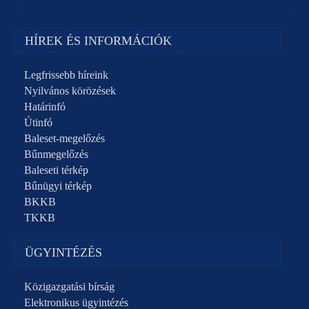
HÍREK ÉS INFORMÁCIÓK
Legfrissebb híreink
Nyilvános körözések
Határinfó
Útinfó
Baleset-megelőzés
Bűnmegelőzés
Baleseti térkép
Bűnügyi térkép
BKKB
TKKB
ÜGYINTÉZÉS
Közigazgatási bírság
Elektronikus ügyintézés