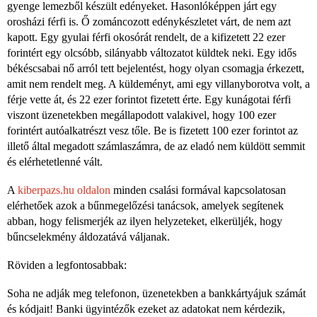
gyenge lemezből készült edényeket. Hasonlóképpen járt egy
orosházi férfi is. Ő zománcozott edénykészletet várt, de nem azt
kapott. Egy gyulai férfi okosórát rendelt, de a kifizetett 22 ezer
forintért egy olcsóbb, silányabb változatot küldtek neki. Egy idős
békéscsabai nő arról tett bejelentést, hogy olyan csomagja érkezett,
amit nem rendelt meg. A küldeményt, ami egy villanyborotva volt, a
férje vette át, és 22 ezer forintot fizetett érte. Egy kunágotai férfi
viszont üzenetekben megállapodott valakivel, hogy 100 ezer
forintért autóalkatrészt vesz tőle. Be is fizetett 100 ezer forintot az
illető által megadott számlaszámra, de az eladó nem küldött semmit
és elérhetetlenné vált.
A
kiberpazs.hu oldalon
minden csalási formával kapcsolatosan
elérhetőek azok a bűnmegelőzési tanácsok, amelyek segítenek
abban, hogy felismerjék az ilyen helyzeteket, elkerüljék, hogy
bűncselekmény áldozatává váljanak.
Röviden a legfontosabbak:
Soha ne adják meg telefonon, üzenetekben a bankkártyájuk számát
és kódjait! Banki ügyintézők ezeket az adatokat nem kérdezik,