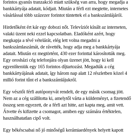
forintos gyanús tranzakció miatt szükség van arra, hogy megadja a
bankkártyája adatait, kódjait. Miután a férfi ezt megtette, internetes
vásárlással több százezer forintot tüntettek el a bankszámlájáról.
Hirdetőként ért kár egy dobozi nőt. Televíziót kínált az interneten,
valaki üzent neki ezzel kapcsolatban. Eladóként azért, hogy
megkapja a tévé vételárát, elég lett volna megadni a
bankszámlaszámát, de rávették, hogy adja meg a bankkártyája
adatait. Miután ez megtörtént, 430 ezer forinttal károsították meg.
Egy orosházi cég telefonjára olyan üzenet jött, hogy ki kell
egyenlíteniük egy 165 forintos díjtartozást. Megadták a cég
bankkártyájának adatait, így három nap alatt 12 részletben közel 4
millió forint tűnt el a bankszámlájukról.
Egy vésztői férfi autóponyvát rendelt, de egy másik csomag jött.
Nem az a cég szállította ki, amelytől várta a küldeményt, a fizetendő
összeg sem egyezett, de a férfi azt hitte, azt kapta meg, amit vett.
Átvette és kifizette a csomagot, amiben egy számára értéktelen,
használhatatlan cipő volt.
Egy békéscsabai nő jó minőségű kerámiaedények helyett kapott