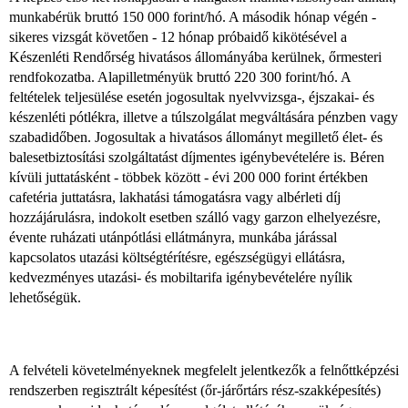
munkabérük bruttó 150 000 forint/hó. A második hónap végén -
sikeres vizsgát követően - 12 hónap próbaidő kikötésével a
Készenléti Rendőrség hivatásos állományába kerülnek, őrmesteri
rendfokozatba. Alapilletményük bruttó 220 300 forint/hó. A
feltételek teljesülése esetén jogosultak nyelvvizsga-, éjszakai- és
készenléti pótlékra, illetve a túlszolgálat megváltására pénzben vagy
szabadidőben. Jogosultak a hivatásos állományt megillető élet- és
balesetbiztosítási szolgáltatást díjmentes igénybevételére is. Béren
kívüli juttatásként - többek között - évi 200 000 forint értékben
cafetéria juttatásra, lakhatási támogatásra vagy albérleti díj
hozzájárulásra, indokolt esetben szálló vagy garzon elhelyezésre,
évente ruházati utánpótlási ellátmányra, munkába járással
kapcsolatos utazási költségtérítésre, egészségügyi ellátásra,
kedvezményes utazási- és mobiltarifa igénybevételére nyílik
lehetőségük.
A felvételi követelményeknek megfelelt jelentkezők a felnőttképzési
rendszerben regisztrált képesítést (őr-járőrtárs rész-szakképesítés)