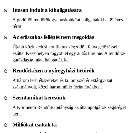
Ittasan indult a kihallgatására
A gödöllői rendőrök gyanúsítottként hallgatták ki a 39 éves
férfit.
Az erőszakos fellépés nem megoldás
Újabb közlekedési konfliktus végződött fenyegetőzéssel,
ezúttal Keszthelyen fogyott el egy autós türelme. A rendőrök
garázdaság miatt hallgatták ki.
Rendőrkézen a nyíregyházi betörők
A három férfi ékszereket és különböző értéktárgyakat
zsákmányolt, közel hárommillió forint értékben.
Szemtanúkat keresünk
A Körmendi Rendőrkapitányság az állampolgárok segítségét
kéri.
Milliókat csaltak ki