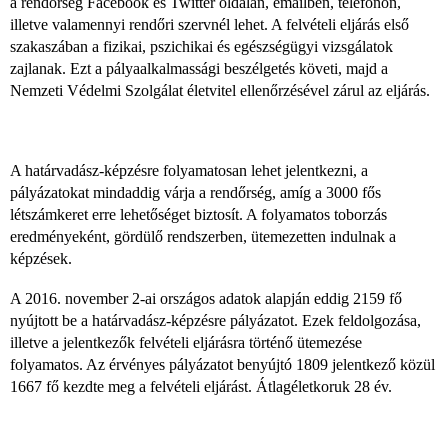
a rendőrség Facebook és Twitter oldalán, emailben, telefonon,
illetve valamennyi rendőri szervnél lehet. A felvételi eljárás első
szakaszában a fizikai, pszichikai és egészségügyi vizsgálatok
zajlanak. Ezt a pályaalkalmassági beszélgetés követi, majd a
Nemzeti Védelmi Szolgálat életvitel ellenőrzésével zárul az eljárás.
A határvadász-képzésre folyamatosan lehet jelentkezni, a
pályázatokat mindaddig várja a rendőrség, amíg a 3000 fős
létszámkeret erre lehetőséget biztosít. A folyamatos toborzás
eredményeként, gördülő rendszerben, ütemezetten indulnak a
képzések.
A 2016. november 2-ai országos adatok alapján eddig 2159 fő
nyújtott be a határvadász-képzésre pályázatot. Ezek feldolgozása,
illetve a jelentkezők felvételi eljárásra történő ütemezése
folyamatos. Az érvényes pályázatot benyújtó 1809 jelentkező közül
1667 fő kezdte meg a felvételi eljárást. Átlagéletkoruk 28 év.