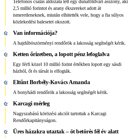
Telefonos csalás áldozata lett egy dunaföldvári asszony, aki
2,5 millió forintot és arany ékszereket adott át
ismeretleneknek, miután elhitették vele, hogy a fia súlyos
közlekedési balesetet okozott.
Van információja?
A hajdúböszörményi rendőrök a lakosság segítségét kérik.
Ketten őrizetben, a lopott pénz lefoglalva
Egy férfi közel 10 millió forint értékben lopott egy sásdi
házból, őt és társát is elfogták.
Eltűnt Borbély-Kovács Amanda
A bonyhádi rendőrök a lakosság segítségét kérik.
Karcagi mérleg
Nagyszabású körözési akciót tartottak a Karcagi
Rendőrkapitányságon.
Üres házakra utaztak – öt betörés fél év alatt