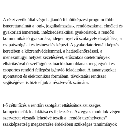
A résztvevők által végrehajtandó felnőttképzési program főbb
ismerettartalmát a jogi-, jogalkalmazási-, rendőrszakmai elméleti és
gyakorlati ismeretek, intézkedéstaktikai gyakorlatok, a rendőri
kommunikáció gyakorlása, idegen nyelvű szaknyelv elsajátítása, a
csapatszolgálat és testnevelés képezi. A gyakorlatorientált képzés
keretében a közrendvédelemmel, a határellenőrzéssel, a
menekültügyi helyzet kezelésével, erőszakos cselekmények
elhárításával összefüggő szituációkban oldanak meg egyéni és
csoportos rendőri fellépést igénylő feladatokat. A tananyagokat
nyomtatott és elektronikus formában, távoktatási rendszer
segítségével is biztosítjuk a résztvevők számára.
Fő célkitűzés a rendőri szolgálat ellátásához szükséges
kompetenciák kialakítása és fejlesztése. Az egyes modulok végén
szervezett vizsgák lehetővé teszik a „rendőr tiszthelyettes”
szakképzettség megszerzése érdekében szükséges tanulmányok