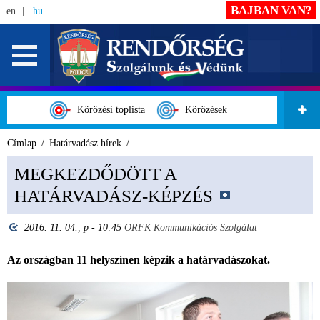
BAJBAN VAN?
en
hu
Körözési toplista
Körözések
Címlap
Határvadász hírek
MEGKEZDŐDÖTT A
HATÁRVADÁSZ-KÉPZÉS
2016. 11. 04., p - 10:45
ORFK Kommunikációs Szolgálat
Az országban 11 helyszínen képzik a határvadászokat.