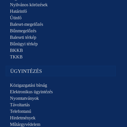
Nyilvános körözések
Határinfó
Útinfó
Baleset-megelőzés
Bűnmegelőzés
Baleseti térkép
Bűnügyi térkép
BKKB
TKKB
ÜGYINTÉZÉS
Közigazgatási bírság
Elektronikus ügyintézés
Nyomtatványok
Távoltartás
Telefontanú
Hirdetmények
Műtárgyvédelem