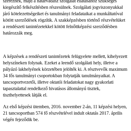
szereznek, majd a határvadász szolgálat ellátásához szükséges
kiegészítő felkészítésben részesülnek. Szolgálati jogviszonyukkal
járó kötelezettségeiket és tanulmányi feladataikat a munkáltatóval
kötött szerződések rögzítik. A szakképzésben történő részvételüket
a rendészeti tanintézetekkel kötött felnőttképzési szerződésben
határozzák meg.
A képzések a rendészeti tanintézetek felügyelete mellett, kihelyezett
helyszíneken folynak. Ezeket a leendő szolgálati hely, illetve a
pályázó lakhelyének körzetében jelölték ki. A résztvevők maximum
34 fős tanulmányi csoportokban folytatják tanulmányaikat. A
tancsoportvezetői, illetve oktatói feladatokat nagy gyakorlati
tapasztalattal rendelkező hivatásos állományú tisztek,
tiszthelyettesek látják el.
Az első képzési ütemben, 2016. november 2-án, 11 képzési helyen,
21 tancsoportban 574 fő részvételével indult oktatás 2017. április
végén fejeződik be.