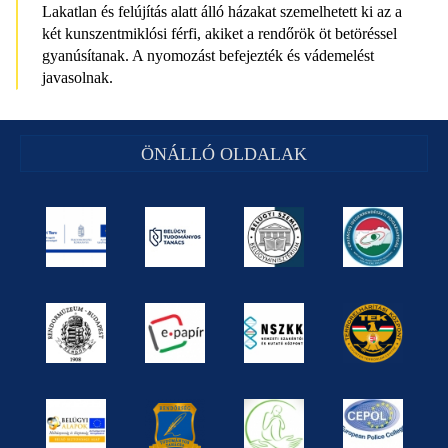
Lakatlan és felújítás alatt álló házakat szemelhetett ki az a
két kunszentmiklósi férfi, akiket a rendőrök öt betöréssel
gyanúsítanak. A nyomozást befejezték és vádemelést
javasolnak.
ÖNÁLLÓ OLDALAK