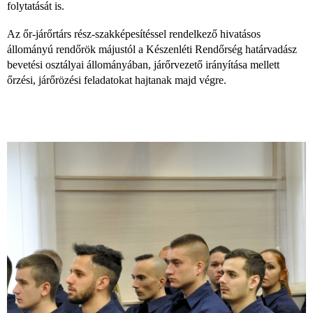
folytatását is.
Az őr-járőrtárs rész-szakképesítéssel rendelkező hivatásos
állományú rendőrök májustól a Készenléti Rendőrség határvadász
bevetési osztályai állományában, járőrvezető irányítása mellett
őrzési, járőrözési feladatokat hajtanak majd végre.