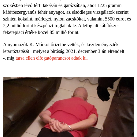
szökésben lévő férfi lakásán és garázsában, ahol 1225 gramm
kábítószergyanús fehér anyagot, az elsődleges vizsgálatok szerint
szintén kokaint, mérleget, nylon zacskókat, valamint 5500 eurot és
2,2 millió forint készpénzt foglaltak le. A lefoglalt kábítószer
feketepiaci értéke közel 85 millió forint.
A nyomozók K. Márkot őrizetbe vették, és kezdeményezték
letartóztatását - melyet a bíróság 2021. december 3-án elrendelt
-, míg
társa ellen elfogatóparancsot adtak ki.