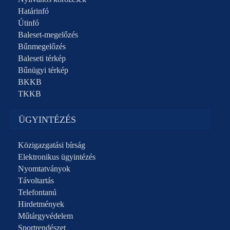
Határinfó
Útinfó
Baleset-megelőzés
Bűnmegelőzés
Baleseti térkép
Bűnügyi térkép
BKKB
TKKB
ÜGYINTÉZÉS
Közigazgatási bírság
Elektronikus ügyintézés
Nyomtatványok
Távoltartás
Telefontanú
Hirdetmények
Műtárgyvédelem
Sportrendészet