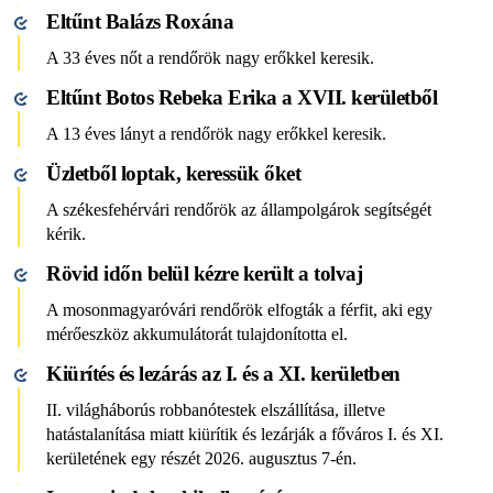
Eltűnt Balázs Roxána
A 33 éves nőt a rendőrök nagy erőkkel keresik.
Eltűnt Botos Rebeka Erika a XVII. kerületből
A 13 éves lányt a rendőrök nagy erőkkel keresik.
Üzletből loptak, keressük őket
A székesfehérvári rendőrök az állampolgárok segítségét
kérik.
Rövid időn belül kézre került a tolvaj
A mosonmagyaróvári rendőrök elfogták a férfit, aki egy
mérőeszköz akkumulátorát tulajdonította el.
Kiürítés és lezárás az I. és a XI. kerületben
II. világháborús robbanótestek elszállítása, illetve
hatástalanítása miatt kiürítik és lezárják a főváros I. és XI.
kerületének egy részét 2026. augusztus 7-én.