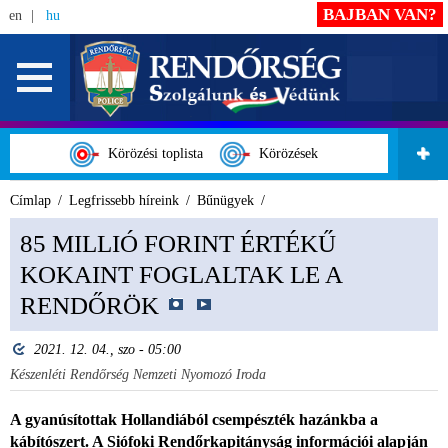
BAJBAN VAN?
en
hu
Körözési toplista
Körözések
Címlap
Legfrissebb híreink
Bűnügyek
85 MILLIÓ FORINT ÉRTÉKŰ
KOKAINT FOGLALTAK LE A
RENDŐRÖK
2021. 12. 04., szo - 05:00
Készenléti Rendőrség Nemzeti Nyomozó Iroda
A gyanúsítottak Hollandiából csempészték hazánkba a
kábítószert. A Siófoki Rendőrkapitányság információi alapján