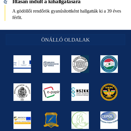
Ittasan indult a kihallgatására
A gödöllői rendőrök gyanúsítottként hallgatták ki a 39 éves
férfit.
ÖNÁLLÓ OLDALAK