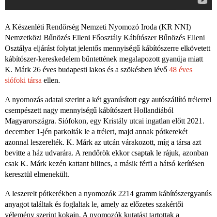
A Készenléti Rendőrség Nemzeti Nyomozó Iroda (KR NNI)
Nemzetközi Bűnözés Elleni Főosztály Kábítószer Bűnözés Elleni
Osztálya eljárást folytat jelentős mennyiségű kábítószerre elkövetett
kábítószer-kereskedelem bűntettének megalapozott gyanúja miatt
K. Márk 26 éves budapesti lakos és a szökésben lévő
48 éves
siófoki társa
ellen.
A nyomozás adatai szerint a két gyanúsított egy autószállító trélerrel
csempészett nagy mennyiségű kábítószert Hollandiából
Magyarországra. Siófokon, egy Kristály utcai ingatlan előtt 2021.
december 1-jén parkolták le a trélert, majd annak pótkerekét
azonnal leszerelték. K. Márk az utcán várakozott, míg a társa azt
bevitte a ház udvarára. A rendőrök ekkor csaptak le rájuk, azonban
csak K. Márk kezén kattant bilincs, a másik férfi a hátsó kerítésen
keresztül elmenekült.
A leszerelt pótkerékben a nyomozók 2214 gramm kábítószergyanús
anyagot találtak és foglaltak le, amely az előzetes szakértői
vélemény szerint kokain. A nyomozók kutatást tartottak a