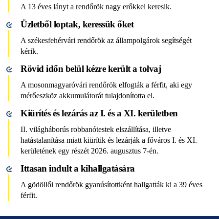
A 13 éves lányt a rendőrök nagy erőkkel keresik.
Üzletből loptak, keressük őket
A székesfehérvári rendőrök az állampolgárok segítségét
kérik.
Rövid időn belül kézre került a tolvaj
A mosonmagyaróvári rendőrök elfogták a férfit, aki egy
mérőeszköz akkumulátorát tulajdonította el.
Kiürítés és lezárás az I. és a XI. kerületben
II. világháborús robbanótestek elszállítása, illetve
hatástalanítása miatt kiürítik és lezárják a főváros I. és XI.
kerületének egy részét 2026. augusztus 7-én.
Ittasan indult a kihallgatására
A gödöllői rendőrök gyanúsítottként hallgatták ki a 39 éves
férfit.