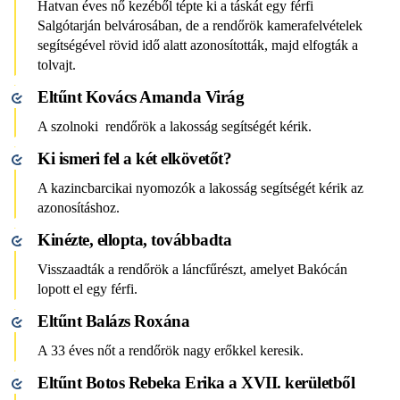
Hatvan éves nő kezéből tépte ki a táskát egy férfi
Salgótarján belvárosában, de a rendőrök kamerafelvételek
segítségével rövid idő alatt azonosították, majd elfogták a
tolvajt.
Eltűnt Kovács Amanda Virág
A szolnoki rendőrök a lakosság segítségét kérik.
Ki ismeri fel a két elkövetőt?
A kazincbarcikai nyomozók a lakosság segítségét kérik az
azonosításhoz.
Kinézte, ellopta, továbbadta
Visszaadták a rendőrök a láncfűrészt, amelyet Bakócán
lopott el egy férfi.
Eltűnt Balázs Roxána
A 33 éves nőt a rendőrök nagy erőkkel keresik.
Eltűnt Botos Rebeka Erika a XVII. kerületből