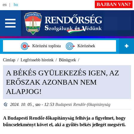
BAJBAN VAN?
en
hu
Körözési toplista
Körözések
Címlap
Legfrissebb híreink
Bűnügyek
A BÉKÉS GYÜLEKEZÉS IGEN, AZ
ERŐSZAK AZONBAN NEM
ALAPJOG!
2024. 10. 05., szo - 12:53
Budapesti Rendőr-főkapitányság
A Budapesti Rendőr-főkapitányság felhívja a figyelmet, hogy
bűncselekményt követ el, aki a gyűlés békés jellegét megsérti.