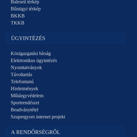
Baleseti térkép
Bűnügyi térkép
BKKB
TKKB
ÜGYINTÉZÉS
Közigazgatási bírság
Elektronikus ügyintézés
Nyomtatványok
Távoltartás
Telefontanú
Hirdetmények
Műtárgyvédelem
Sportrendészet
Beadványtétel
Szupergyors internet projekt
A RENDŐRSÉGRŐL