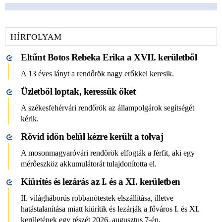
HÍRFOLYAM
Eltűnt Botos Rebeka Erika a XVII. kerületből
A 13 éves lányt a rendőrök nagy erőkkel keresik.
Üzletből loptak, keressük őket
A székesfehérvári rendőrök az állampolgárok segítségét
kérik.
Rövid időn belül kézre került a tolvaj
A mosonmagyaróvári rendőrök elfogták a férfit, aki egy
mérőeszköz akkumulátorát tulajdonította el.
Kiürítés és lezárás az I. és a XI. kerületben
II. világháborús robbanótestek elszállítása, illetve
hatástalanítása miatt kiürítik és lezárják a főváros I. és XI.
kerületének egy részét 2026. augusztus 7-én.