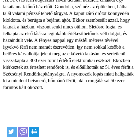
lakatlannak tűnő ház előtt. Gondolta, szétnéz az épületben, hátha
talál valami pénzzé tehető tárgyat. A kaput záró drótot könnyedén
kioldotta, és berúgta a bejárati ajtót. Ekkor szembesült azzal, hogy
laknak a házban, viszont senki nincs otthon. Sietősre fogta, és
felkapta az első látásra leginkább értékesíthetőnek vélt dolgot, és
hazaindult vele. A fényes nappal egy másfél méteres tévével
igyekvő férfi nem maradt észrevétlen, így nem sokkal később a
betörés kárvallottja jelent meg az elkövető lakásán, és sértetlenül
visszakapta a 300 ezer forint értékű elektronikai eszközt. Eközben
kiérkeztek az értesített rendőrök is, és előállították az 51 éves férfit a
Szécsényi Rendőrkapitányságra. A nyomozók lopás miatt hallgatták
ki a mindent beismerő, bűnbánó férfit, aki a rongálással 50 ezer
forintos kárt okozott.