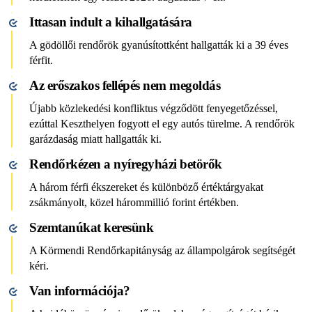
Ittasan indult a kihallgatására
A gödöllői rendőrök gyanúsítottként hallgatták ki a 39 éves
férfit.
Az erőszakos fellépés nem megoldás
Újabb közlekedési konfliktus végződött fenyegetőzéssel,
ezúttal Keszthelyen fogyott el egy autós türelme. A rendőrök
garázdaság miatt hallgatták ki.
Rendőrkézen a nyíregyházi betörők
A három férfi ékszereket és különböző értéktárgyakat
zsákmányolt, közel hárommillió forint értékben.
Szemtanúkat keresünk
A Körmendi Rendőrkapitányság az állampolgárok segítségét
kéri.
Van információja?