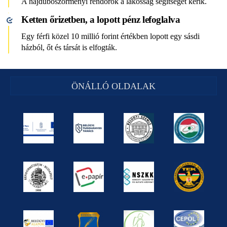
A hajdúböszörményi rendőrök a lakosság segítségét kérik.
Ketten őrizetben, a lopott pénz lefoglalva
Egy férfi közel 10 millió forint értékben lopott egy sásdi
házból, őt és társát is elfogták.
ÖNÁLLÓ OLDALAK