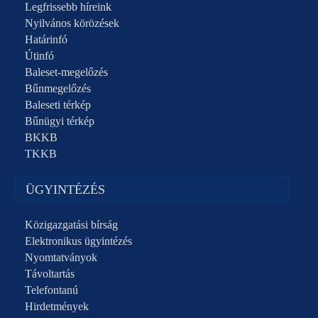
Legfrissebb híreink
Nyilvános körözések
Határinfó
Útinfó
Baleset-megelőzés
Bűnmegelőzés
Baleseti térkép
Bűnügyi térkép
BKKB
TKKB
ÜGYINTÉZÉS
Közigazgatási bírság
Elektronikus ügyintézés
Nyomtatványok
Távoltartás
Telefontanú
Hirdetmények