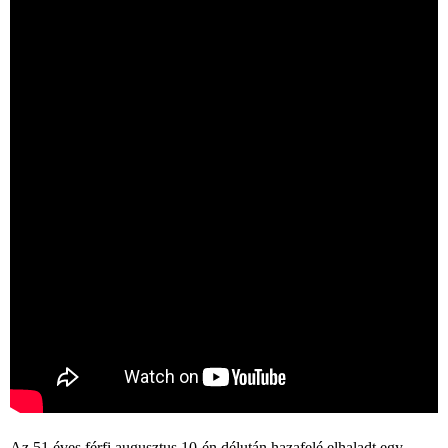
Az 51 éves férfi augusztus 10-én délután hazafelé elhaladt egy