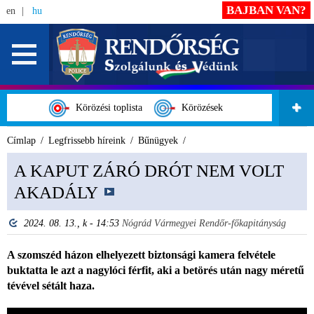
BAJBAN VAN?
en
hu
Körözési toplista
Körözések
Címlap
Legfrissebb híreink
Bűnügyek
A KAPUT ZÁRÓ DRÓT NEM VOLT
AKADÁLY
2024. 08. 13., k - 14:53
Nógrád Vármegyei Rendőr-főkapitányság
A szomszéd házon elhelyezett biztonsági kamera felvétele
buktatta le azt a nagylóci férfit, aki a betörés után nagy méretű
tévével sétált haza.