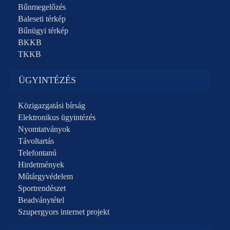
Bűnmegelőzés
Baleseti térkép
Bűnügyi térkép
BKKB
TKKB
ÜGYINTÉZÉS
Közigazgatási bírság
Elektronikus ügyintézés
Nyomtatványok
Távoltartás
Telefontanú
Hirdetmények
Műtárgyvédelem
Sportrendészet
Beadványtétel
Szupergyors internet projekt