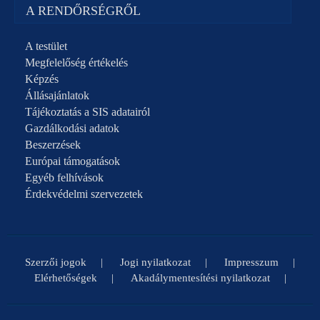
A RENDŐRSÉGRŐL
A testület
Megfelelőség értékelés
Képzés
Állásajánlatok
Tájékoztatás a SIS adatairól
Gazdálkodási adatok
Beszerzések
Európai támogatások
Egyéb felhívások
Érdekvédelmi szervezetek
Szerzői jogok
Jogi nyilatkozat
Impresszum
Elérhetőségek
Akadálymentesítési nyilatkozat