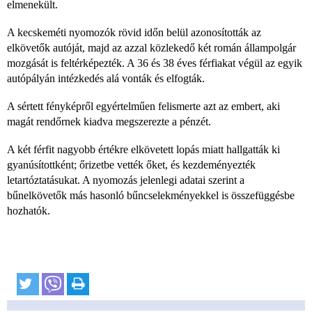
elmenekült.
A kecskeméti nyomozók rövid időn belül azonosították az
elkövetők autóját, majd az azzal közlekedő két román állampolgár
mozgását is feltérképezték. A 36 és 38 éves férfiakat végül az egyik
autópályán intézkedés alá vonták és elfogták.
A sértett fényképről egyértelműen felismerte azt az embert, aki
magát rendőrnek kiadva megszerezte a pénzét.
A két férfit nagyobb értékre elkövetett lopás miatt hallgatták ki
gyanúsítottként; őrizetbe vették őket, és kezdeményezték
letartóztatásukat. A nyomozás jelenlegi adatai szerint a
bűnelkövetők más hasonló bűncselekményekkel is összefüggésbe
hozhatók.