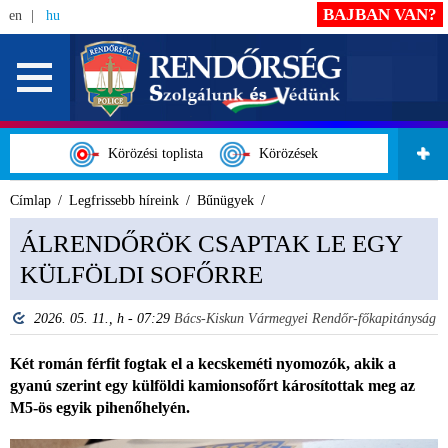
BAJBAN VAN?
en
hu
Körözési toplista
Körözések
Címlap
Legfrissebb híreink
Bűnügyek
ÁLRENDŐRÖK CSAPTAK LE EGY
KÜLFÖLDI SOFŐRRE
2026. 05. 11., h - 07:29
Bács-Kiskun Vármegyei Rendőr-főkapitányság
Két román férfit fogtak el a kecskeméti nyomozók, akik a
gyanú szerint egy külföldi kamionsofőrt károsítottak meg az
M5-ös egyik pihenőhelyén.