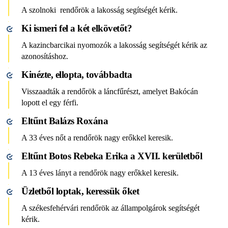
A szolnoki rendőrök a lakosság segítségét kérik.
Ki ismeri fel a két elkövetőt?
A kazincbarcikai nyomozók a lakosság segítségét kérik az
azonosításhoz.
Kinézte, ellopta, továbbadta
Visszaadták a rendőrök a láncfűrészt, amelyet Bakócán
lopott el egy férfi.
Eltűnt Balázs Roxána
A 33 éves nőt a rendőrök nagy erőkkel keresik.
Eltűnt Botos Rebeka Erika a XVII. kerületből
A 13 éves lányt a rendőrök nagy erőkkel keresik.
Üzletből loptak, keressük őket
A székesfehérvári rendőrök az állampolgárok segítségét
kérik.