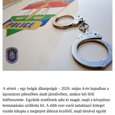
A sértett – egy bolgár állampolgár – 2026. május 4-én hajnalban a
lajosmizsei pihenőben aludt járművében, amikor két férfi
felébresztette. Egyikük rendőrnek adta ki magát, majd a készpénze
bemutatására szólította fel. A több ezer eurót tartalmazó köteget
ezután kikapta a meglepett áldozat kezéből, majd társával együtt