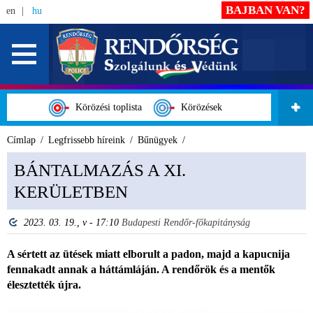
BAJBAN VAN?
en
hu
Körözési toplista
Körözések
Címlap
Legfrissebb híreink
Bűnügyek
BÁNTALMAZÁS A XI.
KERÜLETBEN
2023. 03. 19., v - 17:10
Budapesti Rendőr-főkapitányság
A sértett az ütések miatt elborult a padon, majd a kapucnija
fennakadt annak a háttámláján. A rendőrök és a mentők
élesztették újra.