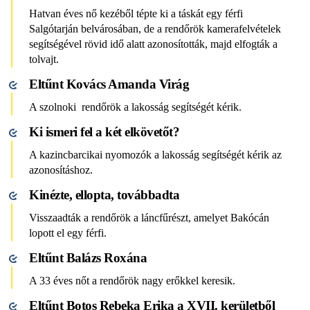
Hatvan éves nő kezéből tépte ki a táskát egy férfi
Salgótarján belvárosában, de a rendőrök kamerafelvételek
segítségével rövid idő alatt azonosították, majd elfogták a
tolvajt.
Eltűnt Kovács Amanda Virág
A szolnoki rendőrök a lakosság segítségét kérik.
Ki ismeri fel a két elkövetőt?
A kazincbarcikai nyomozók a lakosság segítségét kérik az
azonosításhoz.
Kinézte, ellopta, továbbadta
Visszaadták a rendőrök a láncfűrészt, amelyet Bakócán
lopott el egy férfi.
Eltűnt Balázs Roxána
A 33 éves nőt a rendőrök nagy erőkkel keresik.
Eltűnt Botos Rebeka Erika a XVII. kerületből