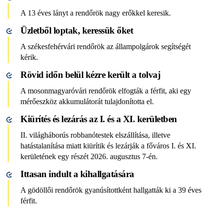
A 13 éves lányt a rendőrök nagy erőkkel keresik.
Üzletből loptak, keressük őket
A székesfehérvári rendőrök az állampolgárok segítségét
kérik.
Rövid időn belül kézre került a tolvaj
A mosonmagyaróvári rendőrök elfogták a férfit, aki egy
mérőeszköz akkumulátorát tulajdonította el.
Kiürítés és lezárás az I. és a XI. kerületben
II. világháborús robbanótestek elszállítása, illetve
hatástalanítása miatt kiürítik és lezárják a főváros I. és XI.
kerületének egy részét 2026. augusztus 7-én.
Ittasan indult a kihallgatására
A gödöllői rendőrök gyanúsítottként hallgatták ki a 39 éves
férfit.