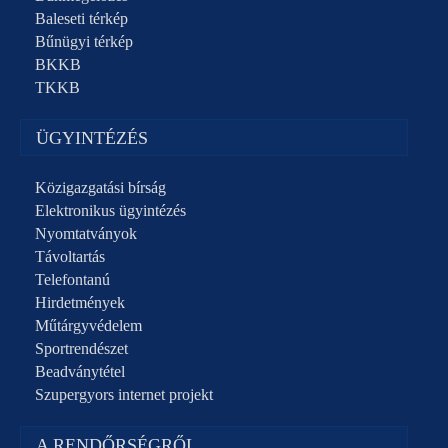
Baleseti térkép
Bűnügyi térkép
BKKB
TKKB
ÜGYINTÉZÉS
Közigazgatási bírság
Elektronikus ügyintézés
Nyomtatványok
Távoltartás
Telefontanú
Hirdetmények
Műtárgyvédelem
Sportrendészet
Beadványtétel
Szupergyors internet projekt
A RENDŐRSÉGRŐL