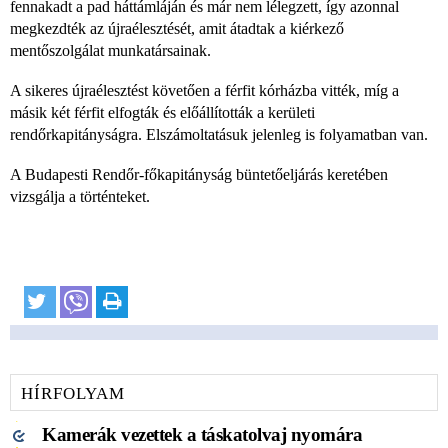
fennakadt a pad háttámláján és már nem lélegzett, így azonnal
megkezdték az újraélesztését, amit átadtak a kiérkező
mentőszolgálat munkatársainak.
A sikeres újraélesztést követően a férfit kórházba vitték, míg a
másik két férfit elfogták és előállították a kerületi
rendőrkapitányságra. Elszámoltatásuk jelenleg is folyamatban van.
A Budapesti Rendőr-főkapitányság büntetőeljárás keretében
vizsgálja a történteket.
HÍRFOLYAM
Kamerák vezettek a táskatolvaj nyomára