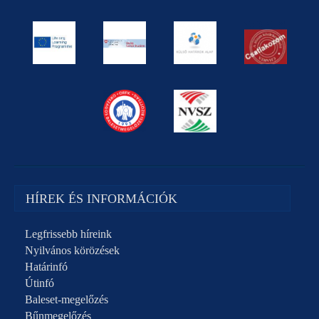
HÍREK ÉS INFORMÁCIÓK
Legfrissebb híreink
Nyilvános körözések
Határinfó
Útinfó
Baleset-megelőzés
Bűnmegelőzés