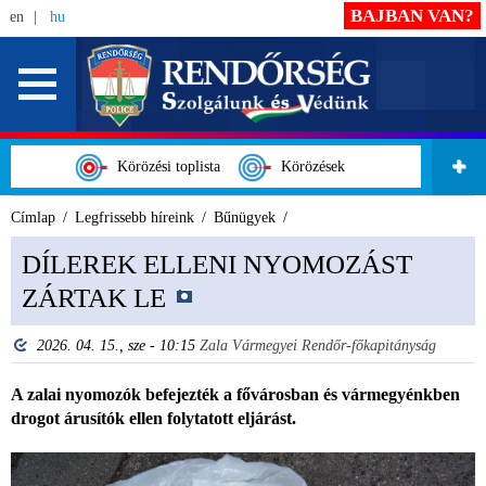
BAJBAN VAN?
en
hu
Körözési toplista
Körözések
Címlap
Legfrissebb híreink
Bűnügyek
DÍLEREK ELLENI NYOMOZÁST
ZÁRTAK LE
2026. 04. 15., sze - 10:15
Zala Vármegyei Rendőr-főkapitányság
A zalai nyomozók befejezték a fővárosban és vármegyénkben
drogot árusítók ellen folytatott eljárást.