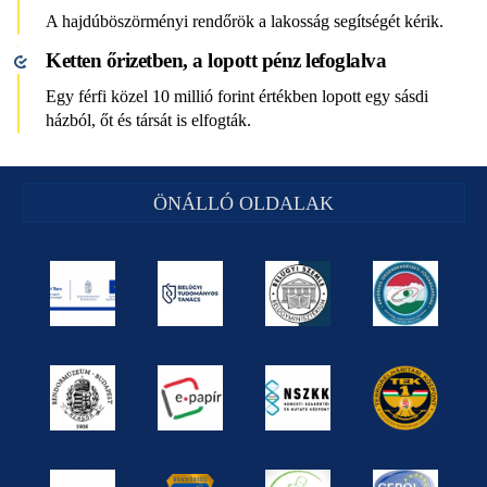
A hajdúböszörményi rendőrök a lakosság segítségét kérik.
Ketten őrizetben, a lopott pénz lefoglalva
Egy férfi közel 10 millió forint értékben lopott egy sásdi
házból, őt és társát is elfogták.
ÖNÁLLÓ OLDALAK