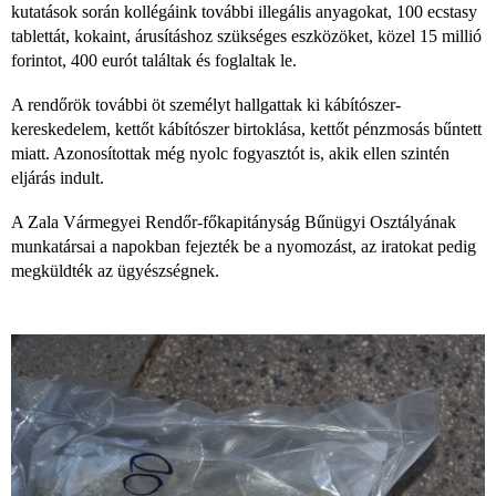
kutatások során kollégáink további illegális anyagokat, 100 ecstasy
tablettát, kokaint, árusításhoz szükséges eszközöket, közel 15 millió
forintot, 400 eurót találtak és foglaltak le.
A rendőrök további öt személyt hallgattak ki kábítószer-
kereskedelem, kettőt kábítószer birtoklása, kettőt pénzmosás bűntett
miatt. Azonosítottak még nyolc fogyasztót is, akik ellen szintén
eljárás indult.
A Zala Vármegyei Rendőr-főkapitányság Bűnügyi Osztályának
munkatársai a napokban fejezték be a nyomozást, az iratokat pedig
megküldték az ügyészségnek.