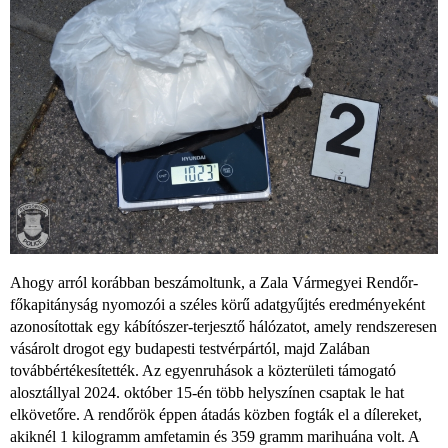
Ahogy arról korábban beszámoltunk, a Zala Vármegyei Rendőr-
főkapitányság nyomozói a széles körű adatgyűjtés eredményeként
azonosítottak egy kábítószer-terjesztő hálózatot, amely rendszeresen
vásárolt drogot egy budapesti testvérpártól, majd Zalában
továbbértékesítették. Az egyenruhások a közterületi támogató
alosztállyal 2024. október 15-én több helyszínen csaptak le hat
elkövetőre. A rendőrök éppen átadás közben fogták el a dílereket,
akiknél 1 kilogramm amfetamin és 359 gramm marihuána volt. A