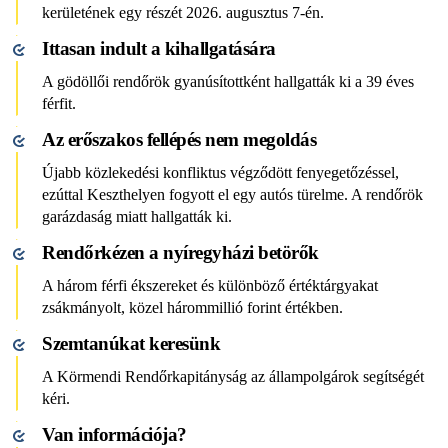
kerületének egy részét 2026. augusztus 7-én.
Ittasan indult a kihallgatására
A gödöllői rendőrök gyanúsítottként hallgatták ki a 39 éves
férfit.
Az erőszakos fellépés nem megoldás
Újabb közlekedési konfliktus végződött fenyegetőzéssel,
ezúttal Keszthelyen fogyott el egy autós türelme. A rendőrök
garázdaság miatt hallgatták ki.
Rendőrkézen a nyíregyházi betörők
A három férfi ékszereket és különböző értéktárgyakat
zsákmányolt, közel hárommillió forint értékben.
Szemtanúkat keresünk
A Körmendi Rendőrkapitányság az állampolgárok segítségét
kéri.
Van információja?