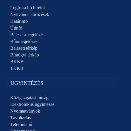
Legfrissebb híreink
Nyilvános körözések
Határinfó
Útinfó
Baleset-megelőzés
Bűnmegelőzés
Baleseti térkép
Bűnügyi térkép
BKKB
TKKB
ÜGYINTÉZÉS
Közigazgatási bírság
Elektronikus ügyintézés
Nyomtatványok
Távoltartás
Telefontanú