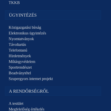
TKKB
ÜGYINTÉZÉS
Közigazgatási bírság
Elektronikus ügyintézés
Nyomtatványok
Távoltartás
Telefontanú
Hirdetmények
Műtárgyvédelem
Sportrendészet
Beadványtétel
Szupergyors internet projekt
A RENDŐRSÉGRŐL
A testület
Megfelelőség értékelés