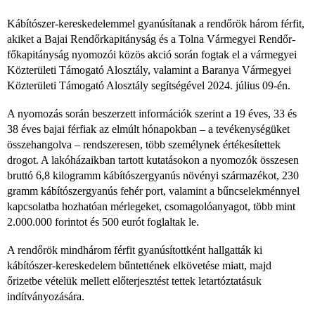
Kábítószer-kereskedelemmel gyanúsítanak a rendőrök három férfit,
akiket a Bajai Rendőrkapitányság és a Tolna Vármegyei Rendőr-
főkapitányság nyomozói közös akció során fogtak el a vármegyei
Közterületi Támogató Alosztály, valamint a Baranya Vármegyei
Közterületi Támogató Alosztály segítségével 2024. július 09-én.
A nyomozás során beszerzett információk szerint a 19 éves, 33 és
38 éves bajai férfiak az elmúlt hónapokban – a tevékenységüket
összehangolva – rendszeresen, több személynek értékesítettek
drogot. A lakóházaikban tartott kutatásokon a nyomozók összesen
bruttó 6,8 kilogramm kábítószergyanús növényi származékot, 230
gramm kábítószergyanús fehér port, valamint a bűncselekménnyel
kapcsolatba hozhatóan mérlegeket, csomagolóanyagot, több mint
2.000.000 forintot és 500 eurót foglaltak le.
A rendőrök mindhárom férfit gyanúsítottként hallgatták ki
kábítószer-kereskedelem bűntettének elkövetése miatt, majd
őrizetbe vételük mellett előterjesztést tettek letartóztatásuk
indítványozására.