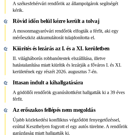
A székesfehérvári rendőrök az állampolgárok segítségét
kérik.
Rövid időn belül kézre került a tolvaj
A mosonmagyaróvári rendőrök elfogták a férfit, aki egy
mérőeszköz akkumulátorát tulajdonította el.
Kiürítés és lezárás az I. és a XI. kerületben
II. világháborús robbanótestek elszállítása, illetve
hatástalanítása miatt kiürítik és lezárják a főváros I. és XI.
kerületének egy részét 2026. augusztus 7-én.
Ittasan indult a kihallgatására
A gödöllői rendőrök gyanúsítottként hallgatták ki a 39 éves
férfit.
Az erőszakos fellépés nem megoldás
Újabb közlekedési konfliktus végződött fenyegetőzéssel,
ezúttal Keszthelyen fogyott el egy autós türelme. A rendőrök
garázdaság miatt hallgatták ki.