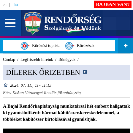
BAJBAN VAN?
en
hu
Körözési toplista
Körözések
Címlap
Legfrissebb híreink
Bűnügyek
DÍLEREK ŐRIZETBEN
2024. 07. 11., cs - 11:13
Bács-Kiskun Vármegyei Rendőr-főkapitányság
A Bajai Rendőrkapitányság munkatársai hét embert hallgattak
ki gyanúsítottként: hármat kábítószer-kereskedelemmel, a
többieket kábítószer birtoklásával gyanúsítják.