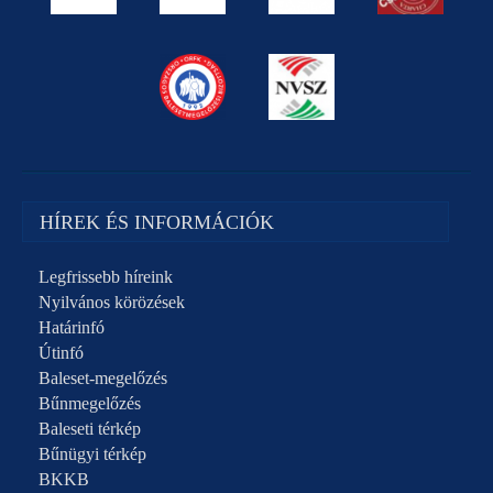
HÍREK ÉS INFORMÁCIÓK
Legfrissebb híreink
Nyilvános körözések
Határinfó
Útinfó
Baleset-megelőzés
Bűnmegelőzés
Baleseti térkép
Bűnügyi térkép
BKKB