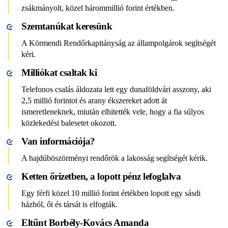
zsákmányolt, közel hárommillió forint értékben.
Szemtanúkat keresünk
A Körmendi Rendőrkapitányság az állampolgárok segítségét
kéri.
Milliókat csaltak ki
Telefonos csalás áldozata lett egy dunaföldvári asszony, aki
2,5 millió forintot és arany ékszereket adott át
ismeretleneknek, miután elhitették vele, hogy a fia súlyos
közlekedési balesetet okozott.
Van információja?
A hajdúböszörményi rendőrök a lakosság segítségét kérik.
Ketten őrizetben, a lopott pénz lefoglalva
Egy férfi közel 10 millió forint értékben lopott egy sásdi
házból, őt és társát is elfogták.
Eltűnt Borbély-Kovács Amanda