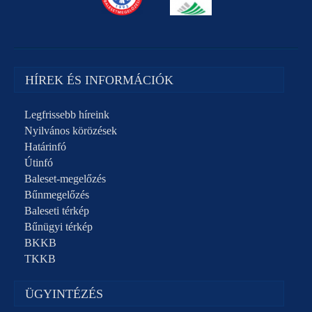
HÍREK ÉS INFORMÁCIÓK
Legfrissebb híreink
Nyilvános körözések
Határinfó
Útinfó
Baleset-megelőzés
Bűnmegelőzés
Baleseti térkép
Bűnügyi térkép
BKKB
TKKB
ÜGYINTÉZÉS