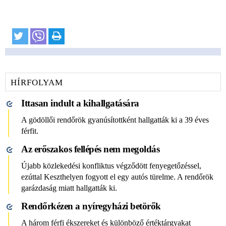
HÍRFOLYAM
Ittasan indult a kihallgatására
A gödöllői rendőrök gyanúsítottként hallgatták ki a 39 éves
férfit.
Az erőszakos fellépés nem megoldás
Újabb közlekedési konfliktus végződött fenyegetőzéssel,
ezúttal Keszthelyen fogyott el egy autós türelme. A rendőrök
garázdaság miatt hallgatták ki.
Rendőrkézen a nyíregyházi betörők
A három férfi ékszereket és különböző értéktárgyakat