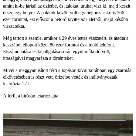
amint ki-be járkál az üzletbe, és italokat, árukat visz ki, majd készít
össze egy helyre. A pakkok között volt egy nejlonzacskó is 566
ezer forinttal, ezt először a betörő kivitte az üzletből, majd később
visszarakta.
Még tartott a szemle, amikor a 29 éves tettes visszatért, és átadta a
kasszából ellopott közel 80 ezer forintot és a mobiltelefont.
Elszámoltatása és kihallgatása során együttműködő volt,
ittasságával magyarázta a történteket.
Mivel a meggyanúsított férfi a lopáson kívül korábban egy zsarolás
elkövetésében is részt vett, őrizetbe vették és indítványozták
letartóztatását.
A férfit a bíróság letartóztatta.