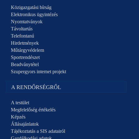
Közigazgatási bírság
Elektronikus ügyintézés
Nyomtatványok
Távoltartás
Telefontanú
Hirdetmények
Műtárgyvédelem
Sportrendészet
Beadványtétel
Szupergyors internet projekt
A RENDŐRSÉGRŐL
A testület
Megfelelőség értékelés
Képzés
Állásajánlatok
Tájékoztatás a SIS adatairól
Gazdálkodási adatok