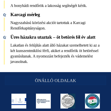
A bonyhádi rendőrök a lakosság segítségét kérik.
Karcagi mérleg
Nagyszabású körözési akciót tartottak a Karcagi
Rendőrkapitányságon.
Üres házakra utaztak – öt betörés fél év alatt
Lakatlan és felújítás alatt álló házakat szemelhetett ki az a
két kunszentmiklósi férfi, akiket a rendőrök öt betöréssel
gyanúsítanak. A nyomozást befejezték és vádemelést
javasolnak.
ÖNÁLLÓ OLDALAK