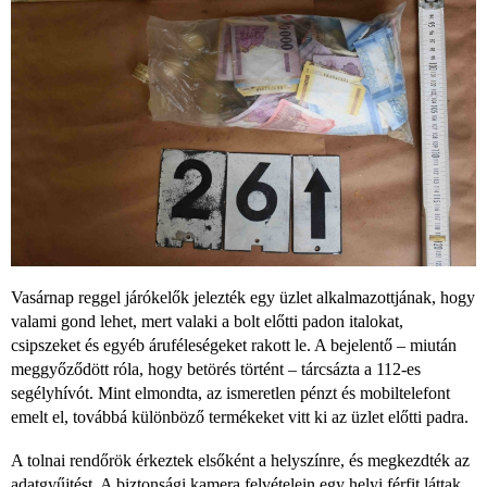
Vasárnap reggel járókelők jelezték egy üzlet alkalmazottjának, hogy
valami gond lehet, mert valaki a bolt előtti padon italokat,
csipszeket és egyéb áruféleségeket rakott le. A bejelentő – miután
meggyőződött róla, hogy betörés történt – tárcsázta a 112-es
segélyhívót. Mint elmondta, az ismeretlen pénzt és mobiltelefont
emelt el, továbbá különböző termékeket vitt ki az üzlet előtti padra.
A tolnai rendőrök érkeztek elsőként a helyszínre, és megkezdték az
adatgyűjtést. A biztonsági kamera felvételein egy helyi férfit láttak,