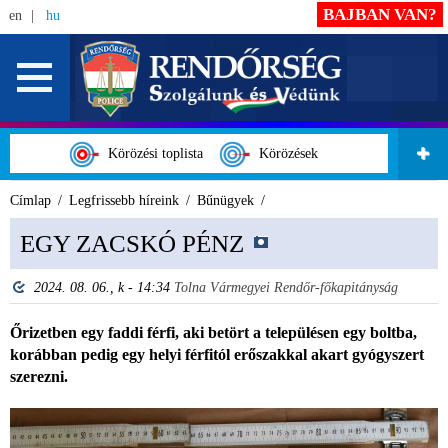
BAJBAN VAN?
en
hu
Körözési toplista
Körözések
Címlap
Legfrissebb híreink
Bűnügyek
EGY ZACSKÓ PÉNZ
2024. 08. 06., k - 14:34
Tolna Vármegyei Rendőr-főkapitányság
Őrizetben egy faddi férfi, aki betört a településen egy boltba,
korábban pedig egy helyi férfitól erőszakkal akart gyógyszert
szerezni.