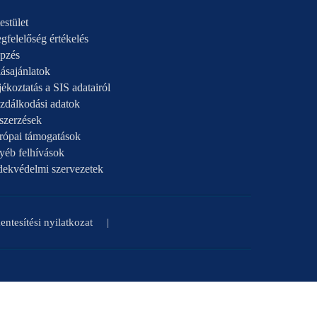
estület
gfelelőség értékelés
pzés
ásajánlatok
ékoztatás a SIS adatairól
zdálkodási adatok
szerzések
rópai támogatások
yéb felhívások
dekvédelmi szervezetek
ntesítési nyilatkozat