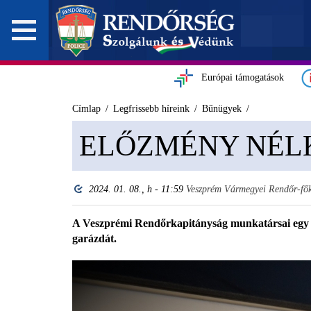
Európai támogatások
Címlap
Legfrissebb híreink
Bűnügyek
ELŐZMÉNY NÉL
2024. 01. 08., h - 11:59
Veszprém Vármegyei Rendőr-fő
A Veszprémi Rendőrkapitányság munkatársai egy ór
garázdát.