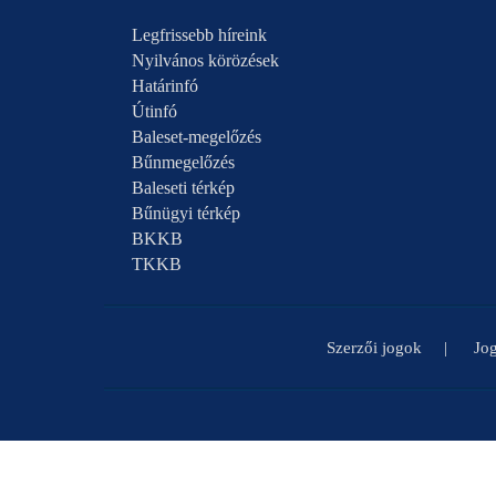
Legfrissebb híreink
Nyilvános körözések
Határinfó
Útinfó
Baleset-megelőzés
Bűnmegelőzés
Baleseti térkép
Bűnügyi térkép
BKKB
TKKB
Szerzői jogok
Jog