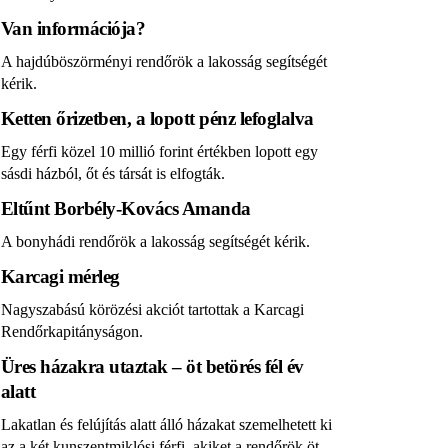
Van információja?
A hajdúböszörményi rendőrök a lakosság segítségét
kérik.
Ketten őrizetben, a lopott pénz lefoglalva
Egy férfi közel 10 millió forint értékben lopott egy
sásdi házból, őt és társát is elfogták.
Eltűnt Borbély-Kovács Amanda
A bonyhádi rendőrök a lakosság segítségét kérik.
Karcagi mérleg
Nagyszabású körözési akciót tartottak a Karcagi
Rendőrkapitányságon.
Üres házakra utaztak – öt betörés fél év
alatt
Lakatlan és felújítás alatt álló házakat szemelhetett ki
az a két kunszentmiklósi férfi, akiket a rendőrök öt