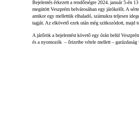
Bejelentés érkezett a rendőrségre 2024. január 5-én 13
megütött Veszprém belvárosában egy járókelőt. A sérte
amikor egy mellettük elhaladó, számukra teljesen ideg
tagját. Az elkövető ezek után még szitkozódott, majd 
A járőrök a bejelentést követő egy órán belül Veszprémb
és a nyomozók – őrizetbe vétele mellett – garázdaság v