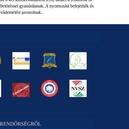
betöréssel gyanúsítanak. A nyomozást befejezték és
vádemelést javasolnak.
 RENDŐRSÉGRŐL