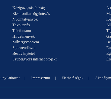
Közigazgatási bírság
A t
Elektronikus ügyintézés
Me
Nyomtatványok
Ké
Távoltartás
Áll
Telefontanú
Táj
Hirdetmények
Ga
Műtárgyvédelem
Be
Sportrendészet
Eu
Beadványtétel
Eg
Szupergyors internet projekt
Ér
i nyilatkozat
Impresszum
Elérhetőségek
Akadályme