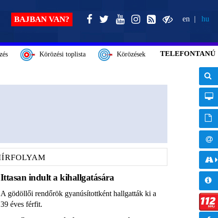
BAJBAN VAN?
en
hu
TELEFONTANÚ
zés
Körözési toplista
Körözések
HÍRFOLYAM
Ittasan indult a kihallgatására
A gödöllői rendőrök gyanúsítottként hallgatták ki a
39 éves férfit.