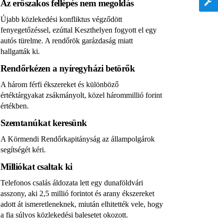
Az erőszakos fellépés nem megoldás
Újabb közlekedési konfliktus végződött
fenyegetőzéssel, ezúttal Keszthelyen fogyott el egy
autós türelme. A rendőrök garázdaság miatt
hallgatták ki.
Rendőrkézen a nyíregyházi betörők
A három férfi ékszereket és különböző
értéktárgyakat zsákmányolt, közel hárommillió forint
értékben.
Szemtanúkat keresünk
A Körmendi Rendőrkapitányság az állampolgárok
segítségét kéri.
Milliókat csaltak ki
Telefonos csalás áldozata lett egy dunaföldvári
asszony, aki 2,5 millió forintot és arany ékszereket
adott át ismeretleneknek, miután elhitették vele, hogy
a fia súlyos közlekedési balesetet okozott.