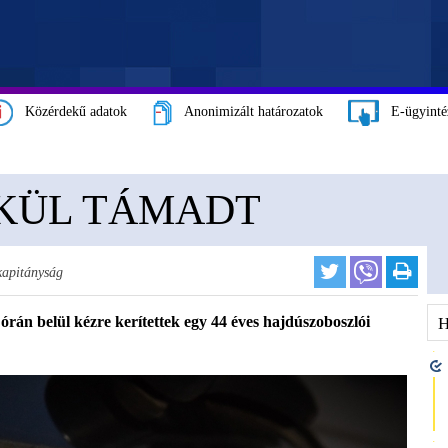
Közérdekű adatok
Anonimizált határozatok
E-ügyinté
KÜL TÁMADT
kapitányság
án belül kézre kerítettek egy 44 éves hajdúszoboszlói