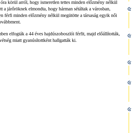
 óra körül arról, hogy ismeretlen tettes minden előzmény nélkül
tt a járőröknek elmondta, hogy hárman sétáltak a városban,
en férfi minden előzmény nélkül megütötte a társaság egyik női
továbbment.
en elfogták a 44 éves hajdúszoboszlói férfit, majd előállították,
étség miatt gyanúsítottként hallgatták ki.