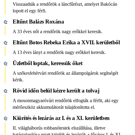
Visszaadták a rendőrök a láncfűrészt, amelyet Bakócán
lopott el egy férfi.
Eltűnt Balázs Roxána
A 33 éves nőt a rendőrök nagy erőkkel keresik.
Eltűnt Botos Rebeka Erika a XVII. kerületből
A 13 éves lányt a rendőrök nagy erőkkel keresik.
Üzletből loptak, keressük őket
A székesfehérvári rendőrök az állampolgárok segítségét
kérik.
Rövid időn belül kézre került a tolvaj
A mosonmagyaróvári rendőrök elfogták a férfit, aki egy
mérőeszköz akkumulátorát tulajdonította el.
Kiürítés és lezárás az I. és a XI. kerületben
II. világháborús robbanótestek elszállítása, illetve
hatástalanítása miatt kiürítik és lezárják a főváros I. és XI.