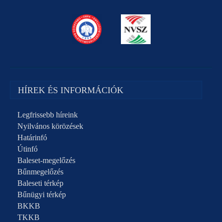
HÍREK ÉS INFORMÁCIÓK
Legfrissebb híreink
Nyilvános körözések
Határinfó
Útinfó
Baleset-megelőzés
Bűnmegelőzés
Baleseti térkép
Bűnügyi térkép
BKKB
TKKB