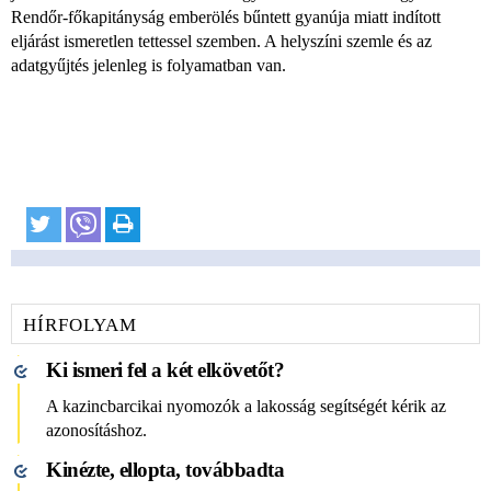
Rendőr-főkapitányság emberölés bűntett gyanúja miatt indított
eljárást ismeretlen tettessel szemben. A helyszíni szemle és az
adatgyűjtés jelenleg is folyamatban van.
HÍRFOLYAM
Ki ismeri fel a két elkövetőt?
A kazincbarcikai nyomozók a lakosság segítségét kérik az
azonosításhoz.
Kinézte, ellopta, továbbadta