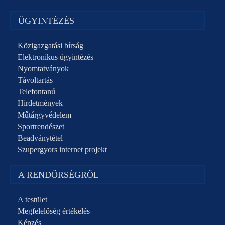
ÜGYINTÉZÉS
Közigazgatási bírság
Elektronikus ügyintézés
Nyomtatványok
Távoltartás
Telefontanú
Hirdetmények
Műtárgyvédelem
Sportrendészet
Beadványtétel
Szupergyors internet projekt
A RENDŐRSÉGRŐL
A testület
Megfelelőség értékelés
Képzés