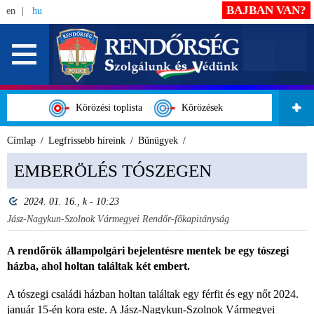
BAJBAN VAN?
en
hu
Körözési toplista
Körözések
Címlap
Legfrissebb híreink
Bűnügyek
EMBERÖLÉS TÓSZEGEN
2024. 01. 16., k - 10:23
Jász-Nagykun-Szolnok Vármegyei Rendőr-főkapitányság
A rendőrök állampolgári bejelentésre mentek be egy tószegi
házba, ahol holtan találtak két embert.
A tószegi családi házban holtan találtak egy férfit és egy nőt 2024.
január 15-én kora este. A Jász-Nagykun-Szolnok Vármegyei