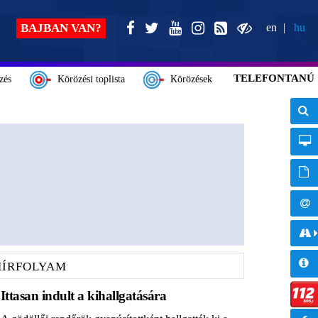
BAJBAN VAN?
en
hu
TELEFONTANÚ
zés
Körözési toplista
Körözések
HÍRFOLYAM
Ittasan indult a kihallgatására