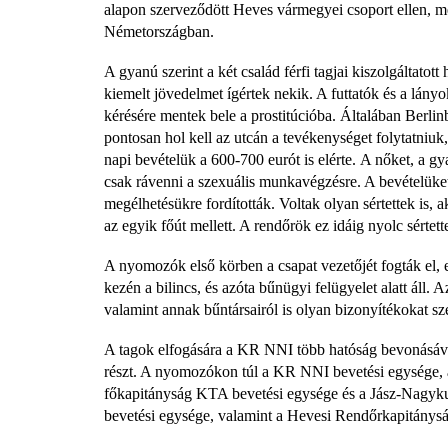
alapon szerveződött Heves vármegyei csoport ellen, me
Németországban.
A gyanú szerint a két család férfi tagjai kiszolgáltatott
kiemelt jövedelmet ígértek nekik. A futtatók és a lányok
kérésére mentek bele a prostitúcióba. Általában Berlin
pontosan hol kell az utcán a tevékenységet folytatniuk,
napi bevételük a 600-700 eurót is elérte. A nőket, a gy
csak rávenni a szexuális munkavégzésre. A bevételüket s
megélhetésükre fordították. Voltak olyan sértettek is, 
az egyik főút mellett. A rendőrök ez idáig nyolc sértett
A nyomozók első körben a csapat vezetőjét fogták el,
kezén a bilincs, és azóta bűnügyi felügyelet alatt áll. 
valamint annak bűntársairól is olyan bizonyítékokat s
A tagok elfogására a KR NNI több hatóság bevonásával 
részt. A nyomozókon túl a KR NNI bevetési egysége,
főkapitányság KTA bevetési egysége és a Jász-Nag
bevetési egysége, valamint a Hevesi Rendőrkapitánysá