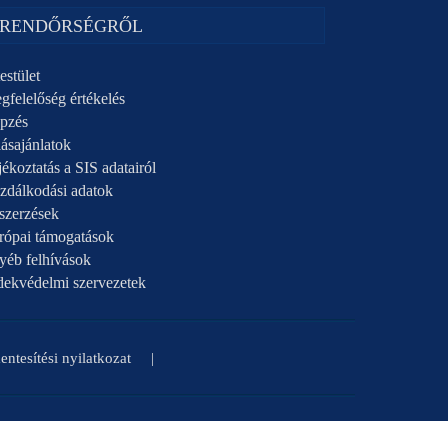
 RENDŐRSÉGRŐL
estület
gfelelőség értékelés
pzés
ásajánlatok
ékoztatás a SIS adatairól
zdálkodási adatok
szerzések
rópai támogatások
yéb felhívások
dekvédelmi szervezetek
ntesítési nyilatkozat