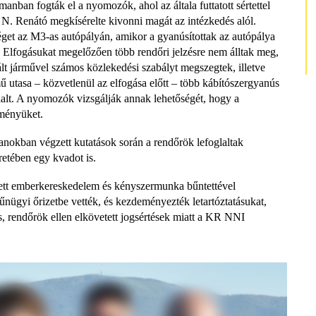
nban fogták el a nyomozók, ahol az általa futtatott sértettel
s N. Renátó megkísérelte kivonni magát az intézkedés alól.
et az M3-as autópályán, amikor a gyanúsítottak az autópálya
 Elfogásukat megelőzően több rendőri jelzésre nem álltak meg,
lt járművel számos közlekedési szabályt megszegtek, illetve
 utasa – közvetlenül az elfogása előtt – több kábítószergyanús
glalt. A nyomozók vizsgálják annak lehetőségét, hogy a
kményüket.
lanokban végzett kutatások során a rendőrök lefoglaltak
etében egy kvadot is.
tett emberkereskedelem és kényszermunka bűntettével
gyi őrizetbe vették, és kezdeményezték letartóztatásukat,
os, rendőrök ellen elkövetett jogsértések miatt a KR NNI