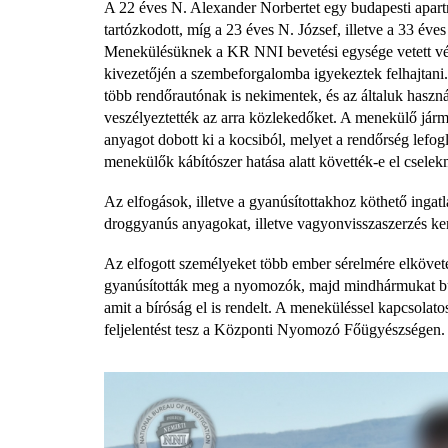
A 22 éves N. Alexander Norbertet egy budapesti apartma
tartózkodott, míg a 23 éves N. József, illetve a 33 éve
Menekülésüknek a KR NNI bevetési egysége vetett vég
kivezetőjén a szembeforgalomba igyekeztek felhajtani.
több rendőrautónak is nekimentek, és az általuk haszná
veszélyeztették az arra közlekedőket. A menekülő jármű
anyagot dobott ki a kocsiból, melyet a rendőrség lefo
menekülők kábítószer hatása alatt követték-e el csele
Az elfogások, illetve a gyanúsítottakhoz köthető ingat
droggyanús anyagokat, illetve vagyonvisszaszerzés ker
Az elfogott személyeket több ember sérelmére elköve
gyanúsították meg a nyomozók, majd mindhármukat bűnü
amit a bíróság el is rendelt. A meneküléssel kapcsolat
feljelentést tesz a Központi Nyomozó Főügyészségen.