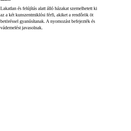
Lakatlan és felújítás alatt álló házakat szemelhetett ki
az a két kunszentmiklósi férfi, akiket a rendőrök öt
betöréssel gyanúsítanak. A nyomozást befejezték és
vádemelést javasolnak.