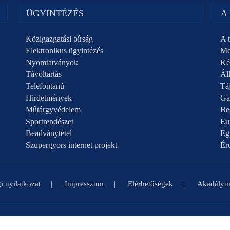
ÜGYINTÉZÉS
A
Közigazgatási bírság
A t
Elektronikus ügyintézés
Me
Nyomtatványok
Ké
Távoltartás
Áll
Telefontanú
Táj
Hirdetmények
Ga
Műtárgyvédelem
Be
Sportrendészet
Eu
Beadványtétel
Eg
Szupergyors internet projekt
Ér
i nyilatkozat
Impresszum
Elérhetőségek
Akadályme