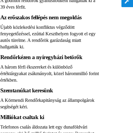
A gödöllői rendőrök gyanúsítottként hallgatták ki a
39 éves férfit.
Az erőszakos fellépés nem megoldás
Újabb közlekedési konfliktus végződött
fenyegetőzéssel, ezúttal Keszthelyen fogyott el egy
autós türelme. A rendőrök garázdaság miatt
hallgatták ki.
Rendőrkézen a nyíregyházi betörők
A három férfi ékszereket és különböző
értéktárgyakat zsákmányolt, közel hárommillió forint
értékben.
Szemtanúkat keresünk
A Körmendi Rendőrkapitányság az állampolgárok
segítségét kéri.
Milliókat csaltak ki
Telefonos csalás áldozata lett egy dunaföldvári