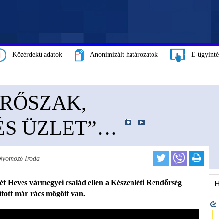
Közérdekű adatok
Anonimizált határozatok
E-ügyinté
RŐSZAK,
ÉS ÜZLET”…
 Nyomozó Iroda
ét Heves vármegyei család ellen a Készenléti Rendőrség
ott már rács mögött van.