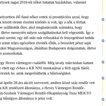
lynek tagjai 2018-tól nőket futtattak hazánkban, valamint
 helyzetben élő fiatal nőket vettek rá prostitúcióra azzal, hogy
 között eleinte érzelmi kötődés is volt, így a nők a férfiak
be szállították őket, ahol meghatározták számukra, hogy
 illetve mennyiért milyen szolgáltatásokat kell végezniük. Így a
anú szerint, egy idő után már erőszakkal és fenyegetéssel tudták
zinte teljes egészében elvették tőlük, a beszedett pénzt saját
akiket Magyarországon, általában Budapesten dolgoztattak, illetve
et azonosítottak.
 egy Heves vármegyei családfőt. Még tavaly márciusban kattant
Az eltelt egy évben a KR NNI munkatársai a férfi egyik fiáról,
zereztek be, amik megerősíthetik a bűnösségüket.
április 28-ára akciót szervezett, amiben közel száz rendőr vett
 a KR rendészeti állománya, a Heves Vármegyei Rendőr-
ykun-Szolnok Vármegyei Rendőr-főkapitányság Tisza MEKTO
g bűnügyes állománya is jelen volt.