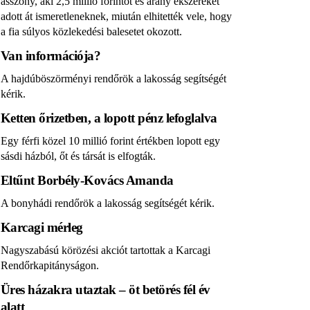
asszony, aki 2,5 millió forintot és arany ékszereket
adott át ismeretleneknek, miután elhitették vele, hogy
a fia súlyos közlekedési balesetet okozott.
Van információja?
A hajdúböszörményi rendőrök a lakosság segítségét
kérik.
Ketten őrizetben, a lopott pénz lefoglalva
Egy férfi közel 10 millió forint értékben lopott egy
sásdi házból, őt és társát is elfogták.
Eltűnt Borbély-Kovács Amanda
A bonyhádi rendőrök a lakosság segítségét kérik.
Karcagi mérleg
Nagyszabású körözési akciót tartottak a Karcagi
Rendőrkapitányságon.
Üres házakra utaztak – öt betörés fél év
alatt