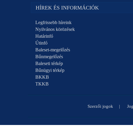
HÍREK ÉS INFORMÁCIÓK
Legfrissebb híreink
Nyilvános körözések
Határinfó
Útinfó
Baleset-megelőzés
Bűnmegelőzés
Baleseti térkép
Bűnügyi térkép
BKKB
TKKB
Szerzői jogok
Jog