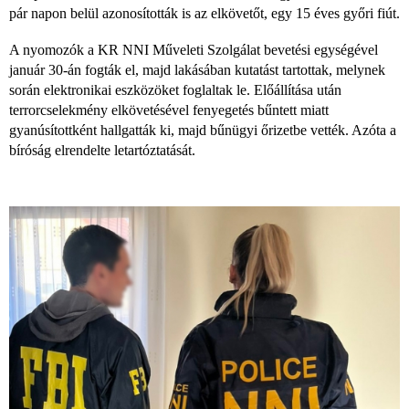
pár napon belül azonosították is az elkövetőt, egy 15 éves győri fiút.
A nyomozók a KR NNI Műveleti Szolgálat bevetési egységével
január 30-án fogták el, majd lakásában kutatást tartottak, melynek
során elektronikai eszközöket foglaltak le. Előállítása után
terrorcselekmény elkövetésével fenyegetés bűntett miatt
gyanúsítottként hallgatták ki, majd bűnügyi őrizetbe vették. Azóta a
bíróság elrendelte letartóztatását.