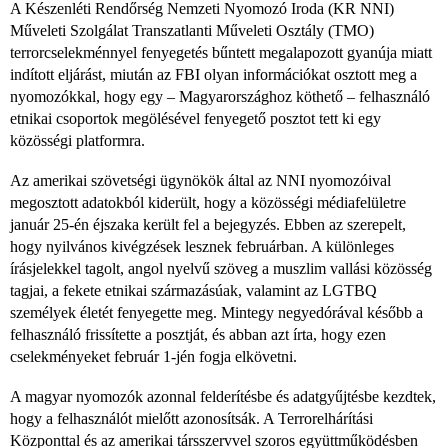
A Készenléti Rendőrség Nemzeti Nyomozó Iroda (KR NNI)
Műveleti Szolgálat Transzatlanti Műveleti Osztály (TMO)
terrorcselekménnyel fenyegetés bűntett megalapozott gyanúja miatt
indított eljárást, miután az FBI olyan információkat osztott meg a
nyomozókkal, hogy egy – Magyarországhoz köthető – felhasználó
etnikai csoportok megölésével fenyegető posztot tett ki egy
közösségi platformra.
Az amerikai szövetségi ügynökök által az NNI nyomozóival
megosztott adatokból kiderült, hogy a közösségi médiafelületre
január 25-én éjszaka került fel a bejegyzés. Ebben az szerepelt,
hogy nyilvános kivégzések lesznek februárban. A különleges
írásjelekkel tagolt, angol nyelvű szöveg a muszlim vallási közösség
tagjai, a fekete etnikai származásúak, valamint az LGTBQ
személyek életét fenyegette meg. Mintegy negyedórával később a
felhasználó frissítette a posztját, és abban azt írta, hogy ezen
cselekményeket február 1-jén fogja elkövetni.
A magyar nyomozók azonnal felderítésbe és adatgyűjtésbe kezdtek,
hogy a felhasználót mielőtt azonosítsák. A Terrorelhárítási
Központtal
és az amerikai társszervvel szoros együttműködésben