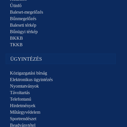
Útinfó
Baleset-megelőzés
Bűnmegelőzés
Baleseti térkép
Bűnügyi térkép
BKKB
TKKB
ÜGYINTÉZÉS
Közigazgatási bírság
Elektronikus ügyintézés
Nyomtatványok
Távoltartás
Telefontanú
Hirdetmények
Műtárgyvédelem
Sportrendészet
Beadványtétel