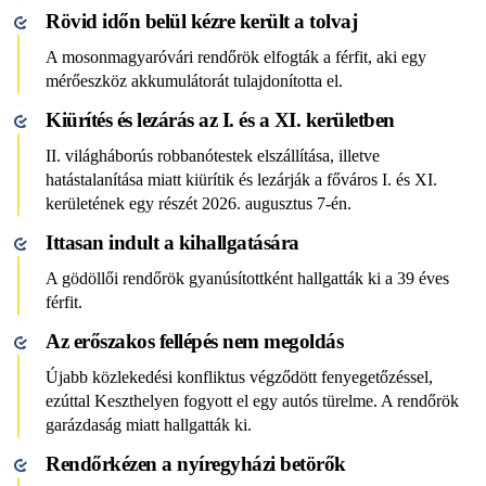
Rövid időn belül kézre került a tolvaj
A mosonmagyaróvári rendőrök elfogták a férfit, aki egy
mérőeszköz akkumulátorát tulajdonította el.
Kiürítés és lezárás az I. és a XI. kerületben
II. világháborús robbanótestek elszállítása, illetve
hatástalanítása miatt kiürítik és lezárják a főváros I. és XI.
kerületének egy részét 2026. augusztus 7-én.
Ittasan indult a kihallgatására
A gödöllői rendőrök gyanúsítottként hallgatták ki a 39 éves
férfit.
Az erőszakos fellépés nem megoldás
Újabb közlekedési konfliktus végződött fenyegetőzéssel,
ezúttal Keszthelyen fogyott el egy autós türelme. A rendőrök
garázdaság miatt hallgatták ki.
Rendőrkézen a nyíregyházi betörők