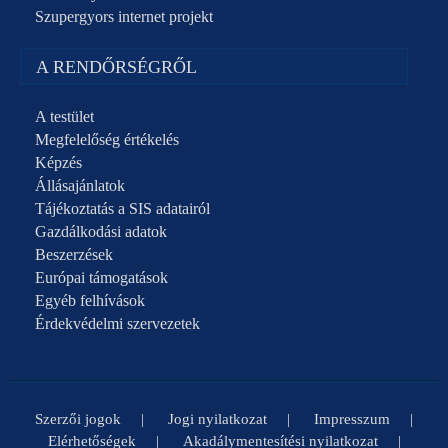
Szupergyors internet projekt
A RENDŐRSÉGRŐL
A testület
Megfelelőség értékelés
Képzés
Állásajánlatok
Tájékoztatás a SIS adatairól
Gazdálkodási adatok
Beszerzések
Európai támogatások
Egyéb felhívások
Érdekvédelmi szervezetek
Szerzői jogok
Jogi nyilatkozat
Impresszum
Elérhetőségek
Akadálymentesítési nyilatkozat