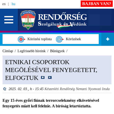
BAJBAN VAN?
en
hu
Körözési toplista
Körözések
Címlap
Legfrissebb híreink
Bűnügyek
ETNIKAI CSOPORTOK
MEGÖLÉSÉVEL FENYEGETETT,
ELFOGTUK
2025. 02. 03., h - 15:45
Készenléti Rendőrség Nemzeti Nyomozó Iroda
Egy 15 éves győri fiúnak terrorcselekmény elkövetésével
fenyegetés miatt kell felelnie. A bíróság letartóztatta.