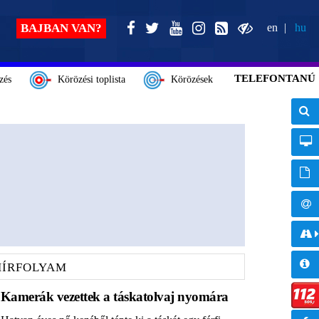
BAJBAN VAN?
en
hu
TELEFONTANÚ
zés
Körözési toplista
Körözések
HÍRFOLYAM
Kamerák vezettek a táskatolvaj nyomára