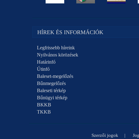
HÍREK ÉS INFORMÁCIÓK
Legfrissebb híreink
Nyilvános körözések
Határinfó
Útinfó
Baleset-megelőzés
Bűnmegelőzés
Baleseti térkép
Bűnügyi térkép
BKKB
TKKB
Szerzői jogok
Jog