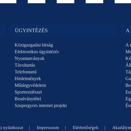
ÜGYINTÉZÉS
A
Közigazgatási bírság
A t
Elektronikus ügyintézés
Me
Nyomtatványok
Ké
Távoltartás
Áll
Telefontanú
Táj
Hirdetmények
Ga
Műtárgyvédelem
Be
Sportrendészet
Eu
Beadványtétel
Eg
Szupergyors internet projekt
Ér
i nyilatkozat
Impresszum
Elérhetőségek
Akadályme