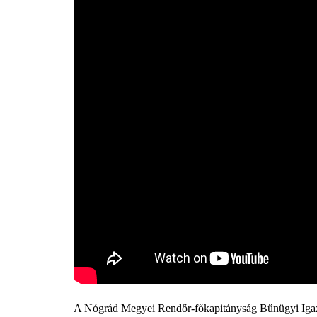
A Nógrád Megyei Rendőr-főkapitányság Bűnügyi Igazg