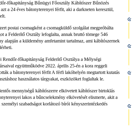
ndőr-főkapitányság Bűnügyi Főosztály Kábítószer Bűnözés
t a 24 éves bátonyterenyei férfit, aki a darkneten keresztül,
lt.
tószert postai csomagként a csomagküldő szolgálat megpróbálta
t a Felderítő Osztály lefoglalta, annak bruttó tömege 546
ny alapján a küldemény amfetamint tartalmaz, ami kábítószernek
érheti.
 Rendőr-főkapitányság Felderítő Osztálya a Mélységi
rsaival együttműködve 2022. április 25-én a kora reggeli
ották a bátonyterenyei férfit A férfi lakóhelyén megtartott kutatás
táshoz használatos tárgyakat, eszközöket foglaltak le.
jelentős mennyiségű kábítószerre elkövetett kábítószer birtoklás
onyterenyei lakos a bűncselekmény elkövetését elismerte, akit a
k a személyi szabadságot korlátozó bírói kényszerintézkedés