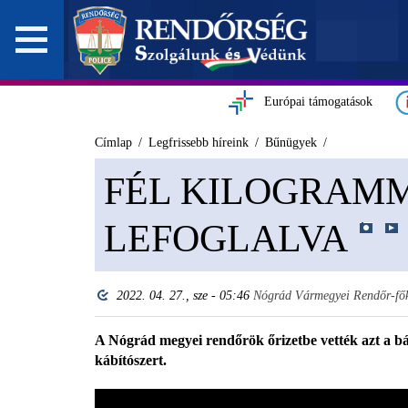
Európai támogatások
Címlap
Legfrissebb híreink
Bűnügyek
FÉL KILOGRAM
LEFOGLALVA
2022. 04. 27., sze - 05:46
Nógrád Vármegyei Rendőr-fő
A Nógrád megyei rendőrök őrizetbe vették azt a báto
kábítószert.