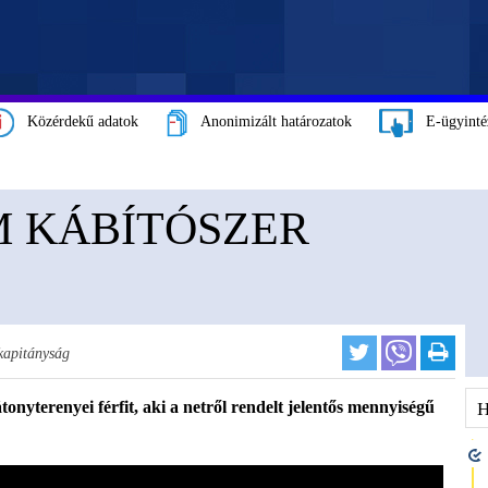
Közérdekű adatok
Anonimizált határozatok
E-ügyinté
M KÁBÍTÓSZER
kapitányság
nyterenyei férfit, aki a netről rendelt jelentős mennyiségű