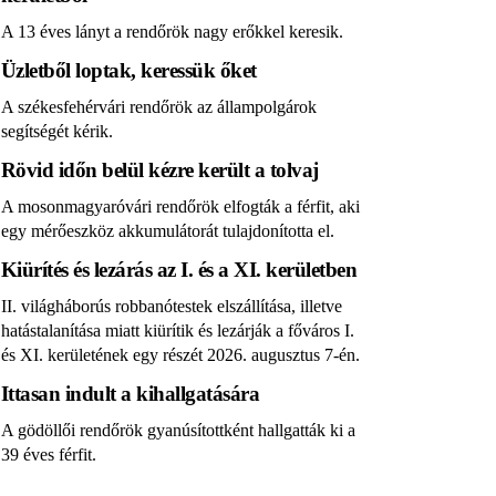
A 13 éves lányt a rendőrök nagy erőkkel keresik.
Üzletből loptak, keressük őket
A székesfehérvári rendőrök az állampolgárok
segítségét kérik.
Rövid időn belül kézre került a tolvaj
A mosonmagyaróvári rendőrök elfogták a férfit, aki
egy mérőeszköz akkumulátorát tulajdonította el.
Kiürítés és lezárás az I. és a XI. kerületben
II. világháborús robbanótestek elszállítása, illetve
hatástalanítása miatt kiürítik és lezárják a főváros I.
és XI. kerületének egy részét 2026. augusztus 7-én.
Ittasan indult a kihallgatására
A gödöllői rendőrök gyanúsítottként hallgatták ki a
39 éves férfit.