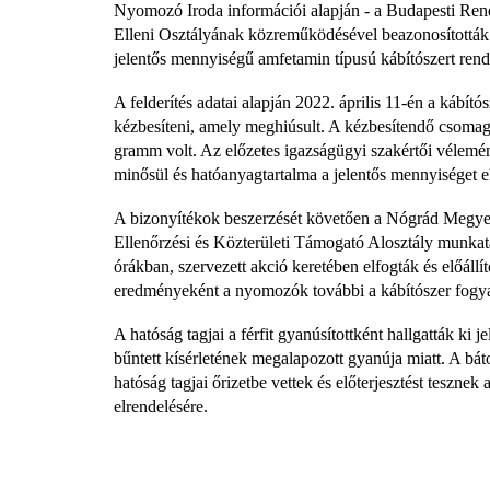
Nyomozó Iroda információi alapján - a Budapesti Re
Elleni Osztályának közreműködésével beazonosították az
jelentős mennyiségű amfetamin típusú kábítószert rende
A felderítés adatai alapján 2022. április 11-én a kábí
kézbesíteni, amely meghiúsult. A kézbesítendő csomago
gramm volt. Az előzetes igazságügyi szakértői vélemé
minősül és hatóanyagtartalma a jelentős mennyiséget el
A bizonyítékok beszerzését követően a Nógrád Megyei
Ellenőrzési és Közterületi Támogató Alosztály munkatá
órákban, szervezett akció keretében elfogták és előállít
eredményeként a nyomozók további a kábítószer fogyasz
A hatóság tagjai a férfit gyanúsítottként hallgatták ki 
bűntett kísérletének megalapozott gyanúja miatt. A bát
hatóság tagjai őrizetbe vettek és előterjesztést teszne
elrendelésére.