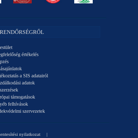
 RENDŐRSÉGRŐL
estület
gfelelőség értékelés
pzés
ásajánlatok
ékoztatás a SIS adatairól
zdálkodási adatok
szerzések
rópai támogatások
yéb felhívások
dekvédelmi szervezetek
ntesítési nyilatkozat