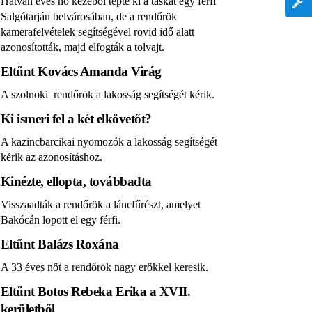
Hatvan éves nő kezéből tépte ki a táskát egy férfi
Salgótarján belvárosában, de a rendőrök
kamerafelvételek segítségével rövid idő alatt
azonosították, majd elfogták a tolvajt.
Eltűnt Kovács Amanda Virág
A szolnoki rendőrök a lakosság segítségét kérik.
Ki ismeri fel a két elkövetőt?
A kazincbarcikai nyomozók a lakosság segítségét
kérik az azonosításhoz.
Kinézte, ellopta, továbbadta
Visszaadták a rendőrök a láncfűrészt, amelyet
Bakócán lopott el egy férfi.
Eltűnt Balázs Roxána
A 33 éves nőt a rendőrök nagy erőkkel keresik.
Eltűnt Botos Rebeka Erika a XVII.
kerületből