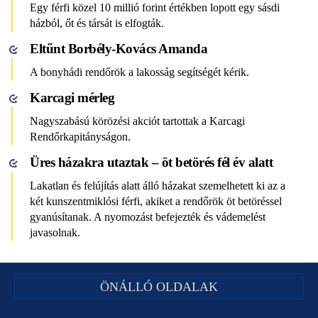
Egy férfi közel 10 millió forint értékben lopott egy sásdi
házból, őt és társát is elfogták.
Eltűnt Borbély-Kovács Amanda
A bonyhádi rendőrök a lakosság segítségét kérik.
Karcagi mérleg
Nagyszabású körözési akciót tartottak a Karcagi
Rendőrkapitányságon.
Üres házakra utaztak – öt betörés fél év alatt
Lakatlan és felújítás alatt álló házakat szemelhetett ki az a
két kunszentmiklósi férfi, akiket a rendőrök öt betöréssel
gyanúsítanak. A nyomozást befejezték és vádemelést
javasolnak.
ÖNÁLLÓ OLDALAK