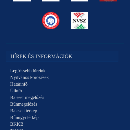
HÍREK ÉS INFORMÁCIÓK
Legfrissebb híreink
Nyilvános körözések
Határinfó
Útinfó
Baleset-megelőzés
Bűnmegelőzés
Baleseti térkép
Bűnügyi térkép
BKKB