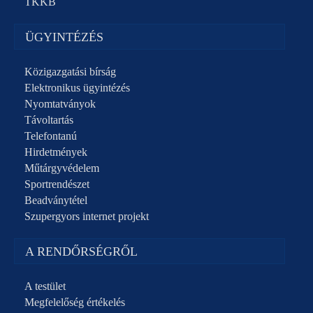
TKKB
ÜGYINTÉZÉS
Közigazgatási bírság
Elektronikus ügyintézés
Nyomtatványok
Távoltartás
Telefontanú
Hirdetmények
Műtárgyvédelem
Sportrendészet
Beadványtétel
Szupergyors internet projekt
A RENDŐRSÉGRŐL
A testület
Megfelelőség értékelés