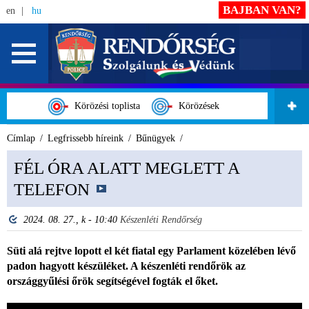
BAJBAN VAN?
en
hu
Körözési toplista
Körözések
Címlap
Legfrissebb híreink
Bűnügyek
FÉL ÓRA ALATT MEGLETT A
TELEFON
2024. 08. 27., k - 10:40
Készenléti Rendőrség
Süti alá rejtve lopott el két fiatal egy Parlament közelében lévő
padon hagyott készüléket. A készenléti rendőrök az
országgyűlési őrök segítségével fogták el őket.