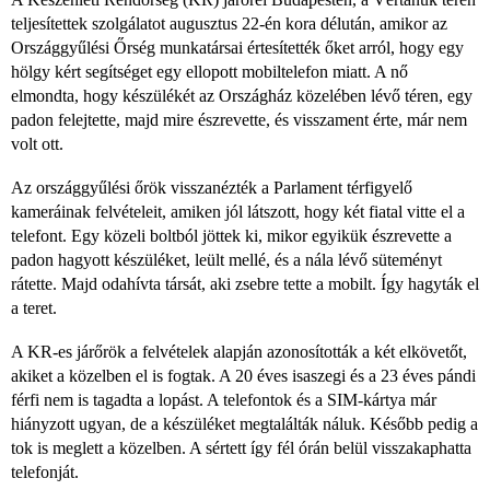
teljesítettek szolgálatot augusztus 22-én kora délután, amikor az
Országgyűlési Őrség munkatársai értesítették őket arról, hogy egy
hölgy kért segítséget egy ellopott mobiltelefon miatt. A nő
elmondta, hogy készülékét az Országház közelében lévő téren, egy
padon felejtette, majd mire észrevette, és visszament érte, már nem
volt ott.
Az országgyűlési őrök visszanézték a Parlament térfigyelő
kameráinak felvételeit, amiken jól látszott, hogy két fiatal vitte el a
telefont. Egy közeli boltból jöttek ki, mikor egyikük észrevette a
padon hagyott készüléket, leült mellé, és a nála lévő süteményt
rátette. Majd odahívta társát, aki zsebre tette a mobilt. Így hagyták el
a teret.
A KR-es járőrök a felvételek alapján azonosították a két elkövetőt,
akiket a közelben el is fogtak. A 20 éves isaszegi és a 23 éves pándi
férfi nem is tagadta a lopást. A telefontok és a SIM-kártya már
hiányzott ugyan, de a készüléket megtalálták náluk. Később pedig a
tok is meglett a közelben. A sértett így fél órán belül visszakaphatta
telefonját.