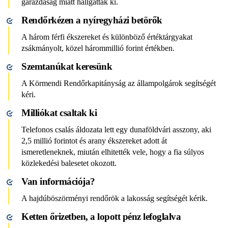
garázdaság miatt hallgatták ki.
Rendőrkézen a nyíregyházi betörők
A három férfi ékszereket és különböző értéktárgyakat
zsákmányolt, közel hárommillió forint értékben.
Szemtanúkat keresünk
A Körmendi Rendőrkapitányság az állampolgárok segítségét
kéri.
Milliókat csaltak ki
Telefonos csalás áldozata lett egy dunaföldvári asszony, aki
2,5 millió forintot és arany ékszereket adott át
ismeretleneknek, miután elhitették vele, hogy a fia súlyos
közlekedési balesetet okozott.
Van információja?
A hajdúböszörményi rendőrök a lakosság segítségét kérik.
Ketten őrizetben, a lopott pénz lefoglalva