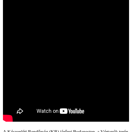
A Készenléti Rendőrség (KR) járőrei Budapesten, a Vértanúk terén