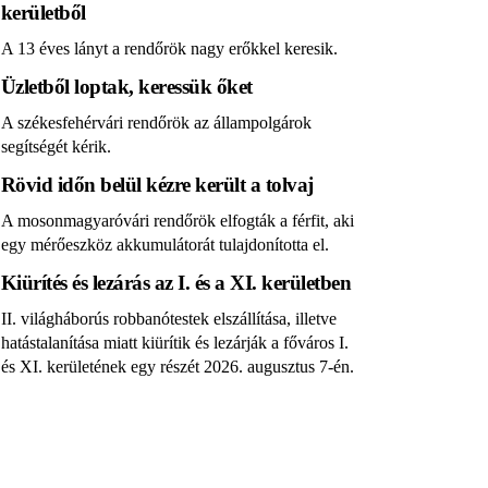
kerületből
A 13 éves lányt a rendőrök nagy erőkkel keresik.
Üzletből loptak, keressük őket
A székesfehérvári rendőrök az állampolgárok
segítségét kérik.
Rövid időn belül kézre került a tolvaj
A mosonmagyaróvári rendőrök elfogták a férfit, aki
egy mérőeszköz akkumulátorát tulajdonította el.
Kiürítés és lezárás az I. és a XI. kerületben
II. világháborús robbanótestek elszállítása, illetve
hatástalanítása miatt kiürítik és lezárják a főváros I.
és XI. kerületének egy részét 2026. augusztus 7-én.