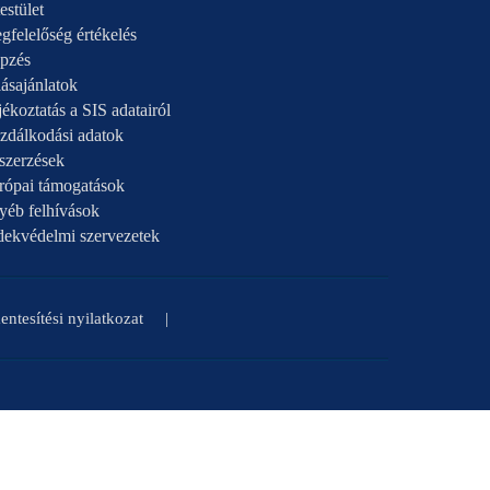
estület
gfelelőség értékelés
pzés
ásajánlatok
ékoztatás a SIS adatairól
zdálkodási adatok
szerzések
rópai támogatások
yéb felhívások
dekvédelmi szervezetek
ntesítési nyilatkozat