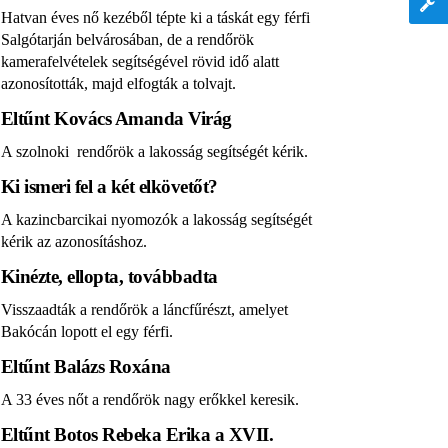
Hatvan éves nő kezéből tépte ki a táskát egy férfi
Salgótarján belvárosában, de a rendőrök
kamerafelvételek segítségével rövid idő alatt
azonosították, majd elfogták a tolvajt.
Eltűnt Kovács Amanda Virág
A szolnoki rendőrök a lakosság segítségét kérik.
Ki ismeri fel a két elkövetőt?
A kazincbarcikai nyomozók a lakosság segítségét
kérik az azonosításhoz.
Kinézte, ellopta, továbbadta
Visszaadták a rendőrök a láncfűrészt, amelyet
Bakócán lopott el egy férfi.
Eltűnt Balázs Roxána
A 33 éves nőt a rendőrök nagy erőkkel keresik.
Eltűnt Botos Rebeka Erika a XVII.