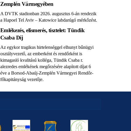
Zemplén Vármegyében
A DVTK stadionban 2026. augusztus 6-án rendezik
a Hapoel Tel Aviv – Katowice labdarúgó mérkőzést.
Emlékezés, elismerés, tisztelet: Tündik
Csaba Díj
Az egykor tragikus hirtelenséggel elhunyt bűnügyi
osztályvezető, az emberként és rendőrként is
kimagasló kvalitású kolléga, Tündik Csaba r.
alezredes emlékének megőrzésére alapított díjat 6
éve a Borsod-Abaúj-Zemplén Vármegyei Rendőr-
főkapitányság vezetője.