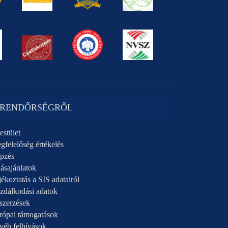
 RENDŐRSÉGRŐL
estület
gfelelőség értékelés
pzés
ásajánlatok
ékoztatás a SIS adatairól
zdálkodási adatok
szerzések
rópai támogatások
yéb felhívások