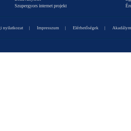
Szupergyors internet projekt
Ér
i nyilatkozat
Impresszum
Elérhetőségek
Akadályme