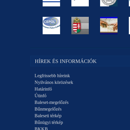
HÍREK ÉS INFORMÁCIÓK
Legfrissebb híreink
Nyilvános körözések
Határinfó
Útinfó
Baleset-megelőzés
Bűnmegelőzés
Baleseti térkép
Bűnügyi térkép
BKKB