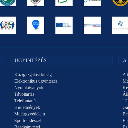
ÜGYINTÉZÉS
A
Közigazgatási bírság
A t
Elektronikus ügyintézés
Me
Nyomtatványok
Ké
Távoltartás
Áll
Telefontanú
Táj
Hirdetmények
Ga
Műtárgyvédelem
Be
Sportrendészet
Eu
Beadványtétel
Eg