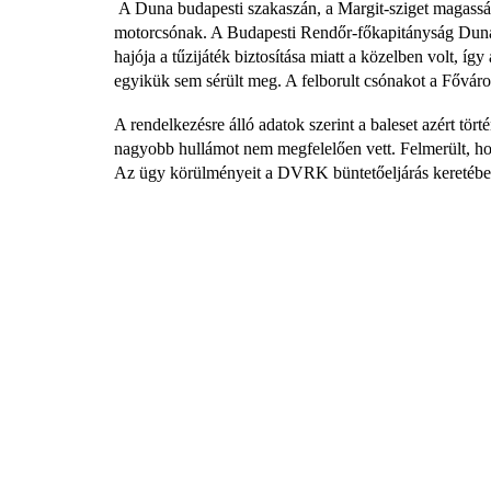
A Duna budapesti szakaszán, a Margit-sziget magasság
motorcsónak. A Budapesti Rendőr-főkapitányság Duna
hajója a tűzijáték biztosítása miatt a közelben volt, íg
egyikük sem sérült meg. A felborult csónakot a Főváros
A rendelkezésre álló adatok szerint a baleset azért tört
nagyobb hullámot nem megfelelően vett. Felmerült, hogy 
Az ügy körülményeit a DVRK büntetőeljárás keretében