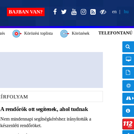
BAJBAN VAN?
en
hu
TELEFONTANÚ
zés
Körözési toplista
Körözések
HÍRFOLYAM
A rendőrök ott segítenek, ahol tudnak
Nem mindennapi segítségkéréshez irányították a
készenléti rendőröket.