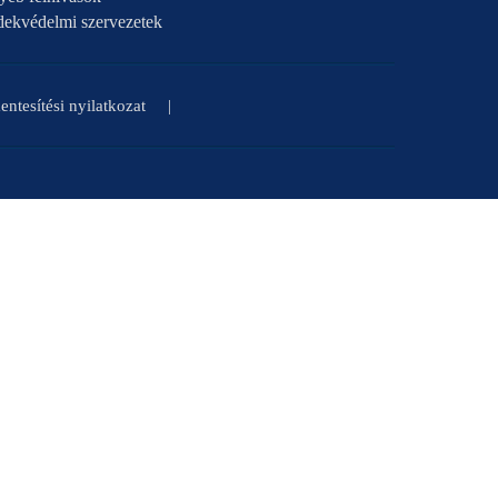
dekvédelmi szervezetek
ntesítési nyilatkozat