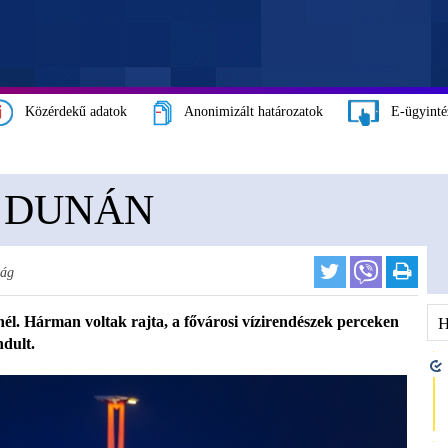
Közérdekű adatok
Anonimizált határozatok
E-ügyinté
 DUNÁN
ság
él. Hárman voltak rajta, a fővárosi vízirendészek perceken
ndult.