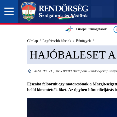
Európai támogatások
Címlap
Legfrissebb híreink
Bűnügyek
HAJÓBALESET A
2024. 08. 21., sze - 08:00
Budapesti Rendőr-főkapitány
Éjszaka felborult egy motorcsónak a Margit-szigetn
belül kimentették őket. Az ügyben büntetőeljárás i