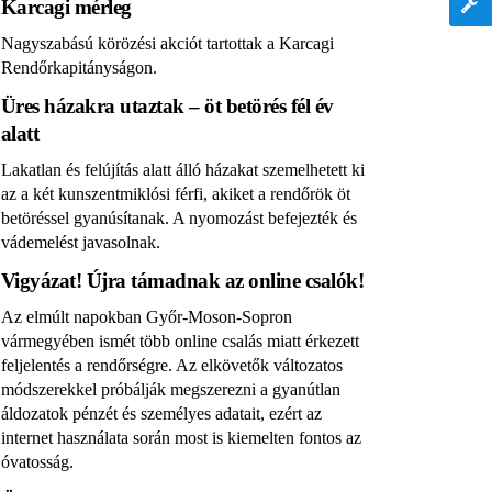
Karcagi mérleg
Nagyszabású körözési akciót tartottak a Karcagi
Rendőrkapitányságon.
Üres házakra utaztak – öt betörés fél év
alatt
Lakatlan és felújítás alatt álló házakat szemelhetett ki
az a két kunszentmiklósi férfi, akiket a rendőrök öt
betöréssel gyanúsítanak. A nyomozást befejezték és
vádemelést javasolnak.
Vigyázat! Újra támadnak az online csalók!
Az elmúlt napokban Győr-Moson-Sopron
vármegyében ismét több online csalás miatt érkezett
feljelentés a rendőrségre. Az elkövetők változatos
módszerekkel próbálják megszerezni a gyanútlan
áldozatok pénzét és személyes adatait, ezért az
internet használata során most is kiemelten fontos az
óvatosság.