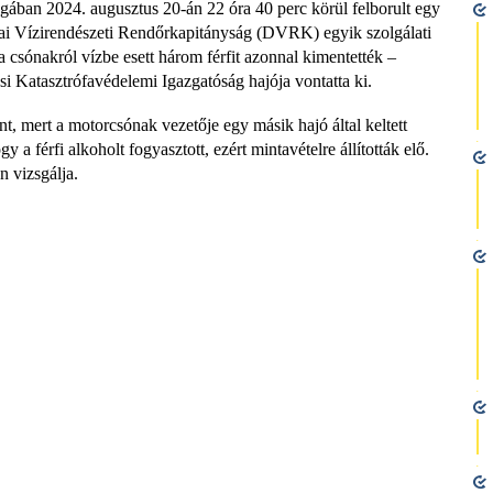
ában 2024. augusztus 20-án 22 óra 40 perc körül felborult egy
i Vízirendészeti Rendőrkapitányság (DVRK) egyik szolgálati
y a csónakról vízbe esett három férfit azonnal kimentették –
i Katasztrófavédelemi Igazgatóság hajója vontatta ki.
ént, mert a motorcsónak vezetője egy másik hajó által keltett
a férfi alkoholt fogyasztott, ezért mintavételre állították elő.
 vizsgálja.