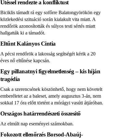
Ütéssel rendezte a konfliktust
Biciklis támadt rá egy sofőrre Balatongyörökön egy
közlekedési szituáció során kialakult vita miatt. A
rendőrök azonosították és súlyos testi sértés miatt
hallgatták ki a támadót.
Eltűnt Kalányos Cintia
A pécsi rendőrök a lakosság segítségét kérik a 20
éves nő eltűnése kapcsán.
Egy pillanatnyi figyelmetlenség – kis híján
tragédia
Csak a szerencsének köszönhető, hogy nem követelt
emberéletet az a baleset, amely augusztus 3-án, nem
sokkal 17 óra előtt történt a mórágyi vasúti átjáróban.
Országos határrendészeti összesítő
Az elmúlt nap eseményei számokban.
Fokozott ellenőrzés Borsod-Abaúj-