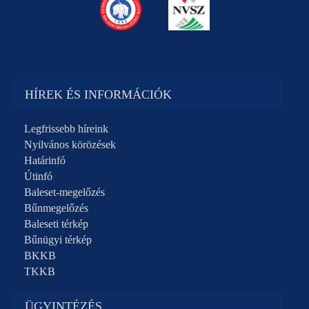
HÍREK ÉS INFORMÁCIÓK
Legfrissebb híreink
Nyilvános körözések
Határinfó
Útinfó
Baleset-megelőzés
Bűnmegelőzés
Baleseti térkép
Bűnügyi térkép
BKKB
TKKB
ÜGYINTÉZÉS