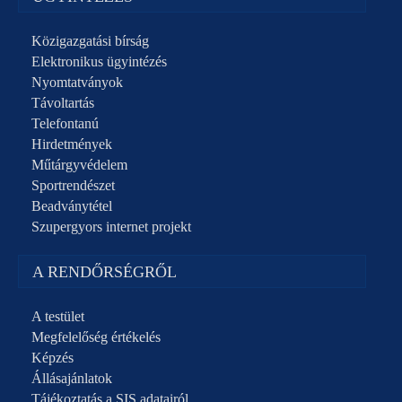
Közigazgatási bírság
Elektronikus ügyintézés
Nyomtatványok
Távoltartás
Telefontanú
Hirdetmények
Műtárgyvédelem
Sportrendészet
Beadványtétel
Szupergyors internet projekt
A RENDŐRSÉGRŐL
A testület
Megfelelőség értékelés
Képzés
Állásajánlatok
Tájékoztatás a SIS adatairól