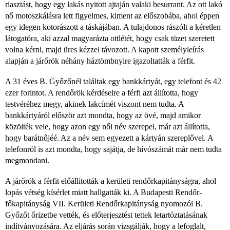
riasztást, hogy egy lakás nyitott ajtaján valaki besurrant. Az ott lakó
nő motoszkálásra lett figyelmes, kiment az előszobába, ahol éppen
egy idegen kotorászott a táskájában. A tulajdonos rászólt a kéretlen
látogatóra, aki azzal magyarázta ottlétét, hogy csak tüzet szeretett
volna kérni, majd üres kézzel távozott. A kapott személyleírás
alapján a járőrök néhány háztömbnyire igazoltatták a férfit.
A 31 éves B. Győzőnél találtak egy bankkártyát, egy telefont és 42
ezer forintot. A rendőrök kérdéseire a férfi azt állította, hogy
testvéréhez megy, akinek lakcímét viszont nem tudta. A
bankkártyáról először azt mondta, hogy az övé, majd amikor
közölték vele, hogy azon egy női név szerepel, már azt állította,
hogy barátnőjéé. Az a név sem egyezett a kártyán szereplővel. A
telefonról is azt mondta, hogy sajátja, de hívószámát már nem tudta
megmondani.
A járőrök a férfit előállították a kerületi rendőrkapitányságra, ahol
lopás vétség kísérlet miatt hallgatták ki. A Budapesti Rendőr-
főkapitányság VII. Kerületi Rendőrkapitányság nyomozói B.
Győzőt őrizetbe vették, és előterjesztést tettek letartóztatásának
indítványozására. Az eljárás során vizsgálják, hogy a lefoglalt,