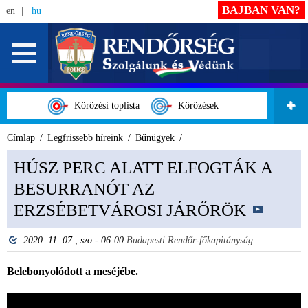
BAJBAN VAN?
en
hu
Körözési toplista
Körözések
Címlap
Legfrissebb híreink
Bűnügyek
HÚSZ PERC ALATT ELFOGTÁK A
BESURRANÓT AZ
ERZSÉBETVÁROSI JÁRŐRÖK
2020. 11. 07., szo - 06:00
Budapesti Rendőr-főkapitányság
Belebonyolódott a meséjébe.