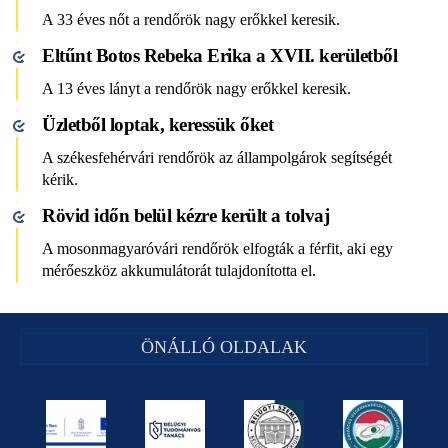
A 33 éves nőt a rendőrök nagy erőkkel keresik.
Eltűnt Botos Rebeka Erika a XVII. kerületből
A 13 éves lányt a rendőrök nagy erőkkel keresik.
Üzletből loptak, keressük őket
A székesfehérvári rendőrök az állampolgárok segítségét
kérik.
Rövid időn belül kézre került a tolvaj
A mosonmagyaróvári rendőrök elfogták a férfit, aki egy
mérőeszköz akkumulátorát tulajdonította el.
ÖNÁLLÓ OLDALAK