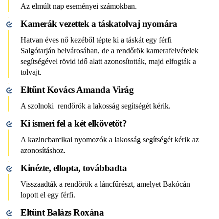
Az elmúlt nap eseményei számokban.
Kamerák vezettek a táskatolvaj nyomára
Hatvan éves nő kezéből tépte ki a táskát egy férfi
Salgótarján belvárosában, de a rendőrök kamerafelvételek
segítségével rövid idő alatt azonosították, majd elfogták a
tolvajt.
Eltűnt Kovács Amanda Virág
A szolnoki rendőrök a lakosság segítségét kérik.
Ki ismeri fel a két elkövetőt?
A kazincbarcikai nyomozók a lakosság segítségét kérik az
azonosításhoz.
Kinézte, ellopta, továbbadta
Visszaadták a rendőrök a láncfűrészt, amelyet Bakócán
lopott el egy férfi.
Eltűnt Balázs Roxána