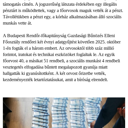
támogatás címén. A jogszerűség látszata érdekében egy illegális
pénztárt is működtettek, vagy a főorvosok maguk vették át a pénzt.
Távollétükben a pénzt egy, a kórház alkalmazásában álló szociális
munkás vette át.
A Budapesti Rendőr-főkapitányság Gazdasági Bűnözés Elleni
Főosztály rendőrei két évnyi adatgyűjtést követően 2025. október
1-én fogták el a három embert. Az orvosoktól több száz millió
forintot, iratokat és technikai eszközöket foglaltak le. Az egyik
főorvost 40, a másikat 51 rendbeli, a szociális munkást 4 rendbeli
vesztegetés elfogadása bűntett megalapozott gyanúja miatt
hallgatták ki gyanúsítottként. A két orvost őrizetbe vették,
kezdeményezték letartóztatásukat, amit a bíróság elrendelt.