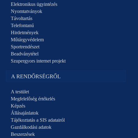
Elektronikus ügyintézés
Nyomtatványok
Távoltartás
Telefontanú
Hirdetmények
Műtárgyvédelem
Sportrendészet
Beadványtétel
Szupergyors internet projekt
A RENDŐRSÉGRŐL
A testület
Megfelelőség értékelés
Képzés
Állásajánlatok
Tájékoztatás a SIS adatairól
Gazdálkodási adatok
Beszerzések