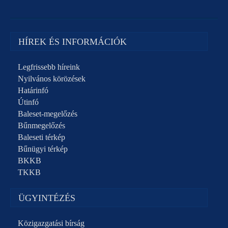
HÍREK ÉS INFORMÁCIÓK
Legfrissebb híreink
Nyilvános körözések
Határinfó
Útinfó
Baleset-megelőzés
Bűnmegelőzés
Baleseti térkép
Bűnügyi térkép
BKKB
TKKB
ÜGYINTÉZÉS
Közigazgatási bírság