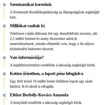
Szemtanúkat keresünk
A Körmendi Rendőrkapitányság az állampolgárok segítségét
kéri.
Milliókat csaltak ki
Telefonos csalás áldozata lett egy dunaföldvári asszony, aki
2,5 millió forintot és arany ékszereket adott át
ismeretleneknek, miután elhitették vele, hogy a fia súlyos
közlekedési balesetet okozott.
Van információja?
A hajdúböszörményi rendőrök a lakosság segítségét kérik.
Ketten őrizetben, a lopott pénz lefoglalva
Egy férfi közel 10 millió forint értékben lopott egy sásdi
házból, őt és társát is elfogták.
Eltűnt Borbély-Kovács Amanda
A bonyhádi rendőrök a lakosság segítségét kérik.