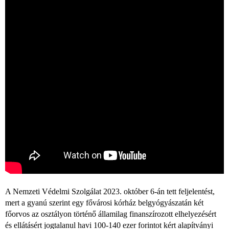
A Nemzeti Védelmi Szolgálat 2023. október 6-án tett feljelentést,
mert a gyanú szerint egy fővárosi kórház belgyógyászatán két
főorvos az osztályon történő államilag finanszírozott elhelyezésért
és ellátásért jogtalanul havi 100-140 ezer forintot kért alapítványi