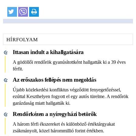
HÍRFOLYAM
Ittasan indult a kihallgatására
A gödöllői rendőrök gyanúsítottként hallgatták ki a 39 éves
férfit.
Az erőszakos fellépés nem megoldás
Újabb közlekedési konfliktus végződött fenyegetőzéssel,
ezúttal Keszthelyen fogyott el egy autós türelme. A rendőrök
garázdaság miatt hallgatták ki.
Rendőrkézen a nyíregyházi betörők
A három férfi ékszereket és különböző értéktárgyakat
zsákmányolt, közel hárommillió forint értékben.