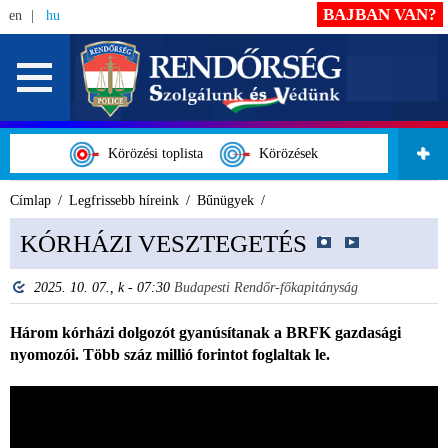
BAJBAN VAN?
en
hu
Körözési toplista
Körözések
Címlap
Legfrissebb híreink
Bűnügyek
KÓRHÁZI VESZTEGETÉS
2025. 10. 07., k - 07:30
Budapesti Rendőr-főkapitányság
Három kórházi dolgozót gyanúsítanak a BRFK gazdasági
nyomozói. Több száz millió forintot foglaltak le.