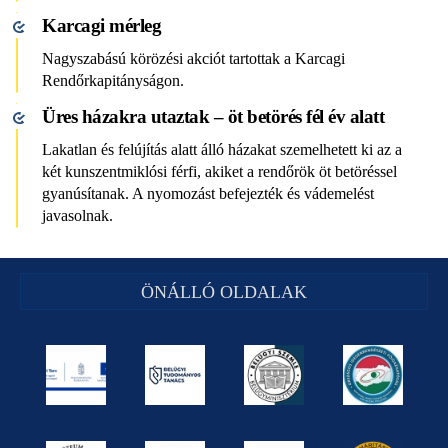
Karcagi mérleg
Nagyszabású körözési akciót tartottak a Karcagi
Rendőrkapitányságon.
Üres házakra utaztak – öt betörés fél év alatt
Lakatlan és felújítás alatt álló házakat szemelhetett ki az a
két kunszentmiklósi férfi, akiket a rendőrök öt betöréssel
gyanúsítanak. A nyomozást befejezték és vádemelést
javasolnak.
ÖNÁLLÓ OLDALAK