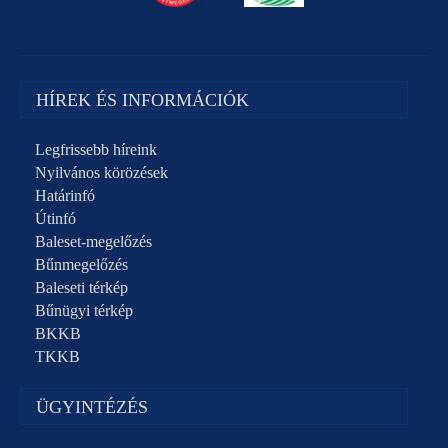
HÍREK ÉS INFORMÁCIÓK
Legfrissebb híreink
Nyilvános körözések
Határinfó
Útinfó
Baleset-megelőzés
Bűnmegelőzés
Baleseti térkép
Bűnügyi térkép
BKKB
TKKB
ÜGYINTÉZÉS