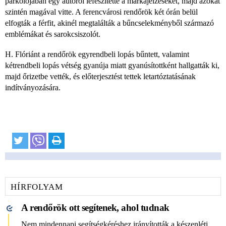
parkolójában egy autóról lefeszítette a márkajelzéseket, majd azokat
szintén magával vitte. A ferencvárosi rendőrök két órán belül
elfogták a férfit, akinél megtalálták a bűncselekményből származó
emblémákat és sarokcsiszolót.
H. Flóriánt a rendőrök egyrendbeli lopás bűntett, valamint
kétrendbeli lopás vétség gyanúja miatt gyanúsítottként hallgatták ki,
majd őrizetbe vették, és előterjesztést tettek letartóztatásának
indítványozására.​
HÍRFOLYAM
A rendőrök ott segítenek, ahol tudnak
Nem mindennapi segítségkéréshez irányították a készenléti