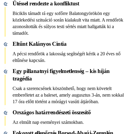
Ütéssel rendezte a konfliktust
Biciklis támadt rá egy sofőrre Balatongyörökön egy
közlekedési szituáció során kialakult vita miatt. A rendőrök
azonosították és súlyos testi sértés miatt hallgatták ki a
támadót.
Eltűnt Kalányos Cintia
A pécsi rendőrök a lakosság segítségét kérik a 20 éves nő
eltűnése kapcsán.
Egy pillanatnyi figyelmetlenség – kis híján
tragédia
Csak a szerencsének köszönhető, hogy nem követelt
emberéletet az a baleset, amely augusztus 3-án, nem sokkal
17 óra előtt történt a mórágyi vasúti átjáróban.
Országos határrendészeti összesítő
Az elmúlt nap eseményei számokban.
Fokozott ellenőrzés Borsod-Abaúj-Zemplén