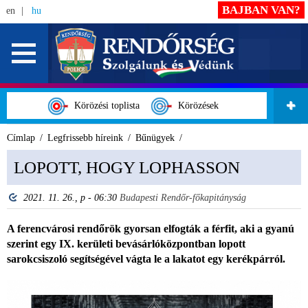
BAJBAN VAN?
en
hu
Körözési toplista
Körözések
Címlap
Legfrissebb híreink
Bűnügyek
LOPOTT, HOGY LOPHASSON
2021. 11. 26., p - 06:30
Budapesti Rendőr-főkapitányság
A ferencvárosi rendőrök gyorsan elfogták a férfit, aki a gyanú
szerint egy IX. kerületi bevásárlóközpontban lopott
sarokcsiszoló segítségével vágta le a lakatot egy kerékpárról.