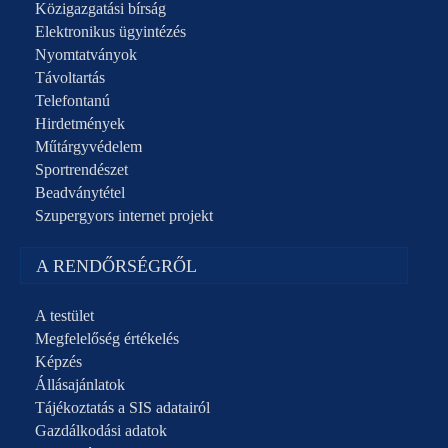
Közigazgatási bírság
Elektronikus ügyintézés
Nyomtatványok
Távoltartás
Telefontanú
Hirdetmények
Műtárgyvédelem
Sportrendészet
Beadványtétel
Szupergyors internet projekt
A RENDŐRSÉGRŐL
A testület
Megfelelőség értékelés
Képzés
Állásajánlatok
Tájékoztatás a SIS adatairól
Gazdálkodási adatok