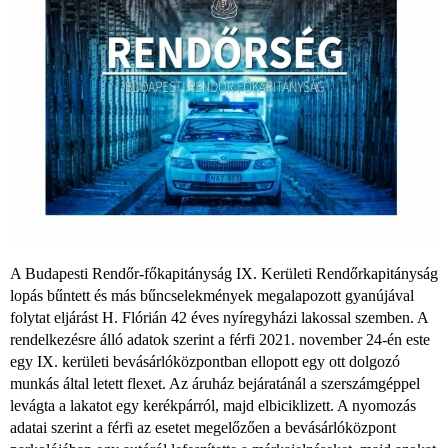
A Budapesti Rendőr-főkapitányság IX. Kerületi Rendőrkapitányság
lopás bűntett és más bűncselekmények megalapozott gyanújával
folytat eljárást H. Flórián 42 éves nyíregyházi lakossal szemben. A
rendelkezésre álló adatok szerint a férfi 2021. november 24-én este
egy IX. kerületi bevásárlóközpontban ellopott egy ott dolgozó
munkás által letett flexet. Az áruház bejáratánál a szerszámgéppel
levágta a lakatot egy kerékpárról, majd elbiciklizett. A nyomozás
adatai szerint a férfi az esetet megelőzően a bevásárlóközpont