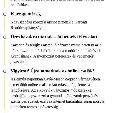
rendőröket.
Karcagi mérleg
Nagyszabású körözési akciót tartottak a Karcagi
Rendőrkapitányságon.
Üres házakra utaztak – öt betörés fél év alatt
Lakatlan és felújítás alatt álló házakat szemelhetett ki az a
két kunszentmiklósi férfi, akiket a rendőrök öt betöréssel
gyanúsítanak. A nyomozást befejezték és vádemelést
javasolnak.
Vigyázat! Újra támadnak az online csalók!
Az elmúlt napokban Győr-Moson-Sopron vármegyében
ismét több online csalás miatt érkezett feljelentés a
rendőrségre. Az elkövetők változatos módszerekkel
próbálják megszerezni a gyanútlan áldozatok pénzét és
személyes adatait, ezért az internet használata során most is
kiemelten fontos az óvatosság.