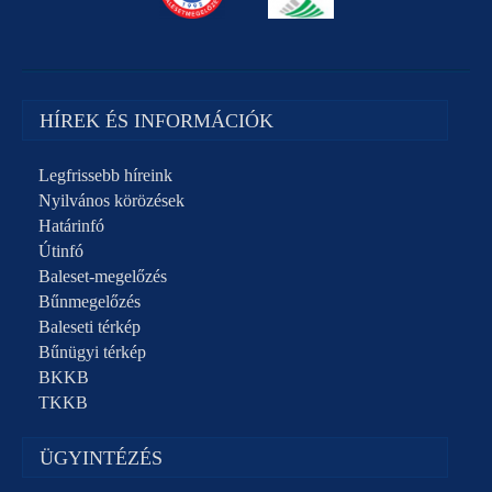
HÍREK ÉS INFORMÁCIÓK
Legfrissebb híreink
Nyilvános körözések
Határinfó
Útinfó
Baleset-megelőzés
Bűnmegelőzés
Baleseti térkép
Bűnügyi térkép
BKKB
TKKB
ÜGYINTÉZÉS