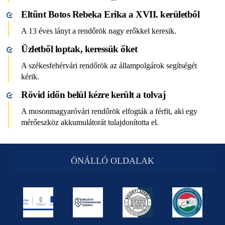
Eltűnt Botos Rebeka Erika a XVII. kerületből
A 13 éves lányt a rendőrök nagy erőkkel keresik.
Üzletből loptak, keressük őket
A székesfehérvári rendőrök az állampolgárok segítségét
kérik.
Rövid időn belül kézre került a tolvaj
A mosonmagyaróvári rendőrök elfogták a férfit, aki egy
mérőeszköz akkumulátorát tulajdonította el.
ÖNÁLLÓ OLDALAK