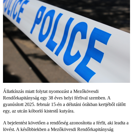
Állatkínzás miatt folytat nyomozást a Mezőkövesdi
Rendőrkapitányság egy 38 éves helyi férfival szemben. A
gyanúsított 2025. február 15-én a délutáni órákban kertjéből rálőtt
egy, az utcán kóborló kistestű kutyára.
A bejelentést követően a rendőrség azonosította a férfit, aki leadta a
lövést. A későbbiekben a Mezőkövesdi Rendőrkapitányság