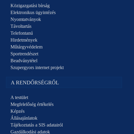
Közigazgatási bírság
Elektronikus ügyintézés
Nyomtatványok
Távoltartás
Telefontanú
Hirdetmények
Műtárgyvédelem
Sportrendészet
Beadványtétel
Szupergyors internet projekt
A RENDŐRSÉGRŐL
A testület
Megfelelőség értékelés
Képzés
Állásajánlatok
Tájékoztatás a SIS adatairól
Gazdálkodási adatok