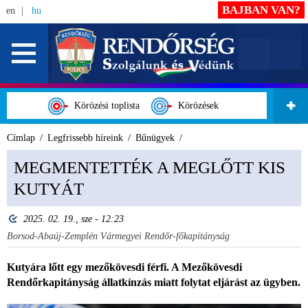
BAJBAN VAN?
en
hu
Körözési toplista
Körözések
Címlap
Legfrissebb híreink
Bűnügyek
MEGMENTETTÉK A MEGLŐTT KIS
KUTYÁT
2025. 02. 19., sze - 12:23
Borsod-Abaúj-Zemplén Vármegyei Rendőr-főkapitányság
Kutyára lőtt egy mezőkövesdi férfi. A Mezőkövesdi
Rendőrkapitányság állatkínzás miatt folytat eljárást az ügyben.