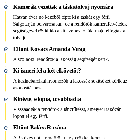
Kamerák vezettek a táskatolvaj nyomára
Hatvan éves nő kezéből tépte ki a táskát egy férfi
Salgótarján belvárosában, de a rendőrök kamerafelvételek
segítségével rövid idő alatt azonosították, majd elfogták a
tolvajt.
Eltűnt Kovács Amanda Virág
A szolnoki rendőrök a lakosság segítségét kérik.
Ki ismeri fel a két elkövetőt?
A kazincbarcikai nyomozók a lakosság segítségét kérik az
azonosításhoz.
Kinézte, ellopta, továbbadta
Visszaadták a rendőrök a láncfűrészt, amelyet Bakócán
lopott el egy férfi.
Eltűnt Balázs Roxána
A 33 éves nőt a rendőrök nagy erőkkel keresik.