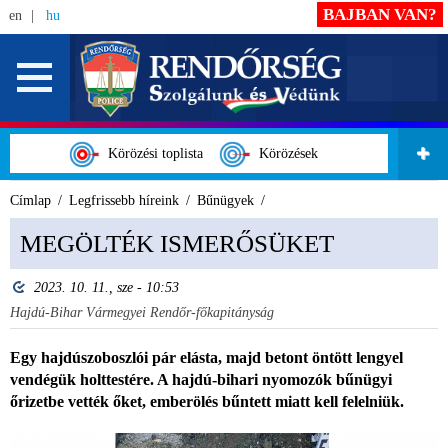
BAJBAN VAN?
en
hu
Körözési toplista
Körözések
Címlap
Legfrissebb híreink
Bűnügyek
MEGÖLTÉK ISMERŐSÜKET
2023. 10. 11., sze - 10:53
Hajdú-Bihar Vármegyei Rendőr-főkapitányság
Egy hajdúszoboszlói pár elásta, majd betont öntött lengyel
vendégük holttestére. A hajdú-bihari nyomozók bűnügyi
őrizetbe vették őket, emberölés bűntett miatt kell felelniük.