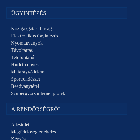
ÜGYINTÉZÉS
Közigazgatási bírság
Elektronikus ügyintézés
Nyomtatványok
Távoltartás
Telefontanú
Hirdetmények
Műtárgyvédelem
Sportrendészet
Beadványtétel
Szupergyors internet projekt
A RENDŐRSÉGRŐL
A testület
Megfelelőség értékelés
Képzés