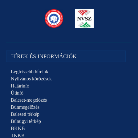
HÍREK ÉS INFORMÁCIÓK
Legfrissebb híreink
Nyilvános körözések
Határinfó
Útinfó
Baleset-megelőzés
Bűnmegelőzés
Baleseti térkép
Bűnügyi térkép
BKKB
TKKB