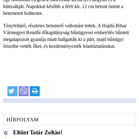
hátizsákját. Napokkal később a férfi kb. 12 cm betont öntött a
betemetett holttestre.
Tényfeltáró, részletes beismerő vallomást tettek. A Hajdú-Bihar
Vármegyei Rendőr-főkapitányság bűnügyesei emberölés bűntett
megalapozott gyanúja miatt hallgatták ki a párt, majd bűnügyi
őrizetbe vették őket, és kezdeményezték letartóztatásukat.
HÍRFOLYAM
Eltűnt Tatár Zoltán!