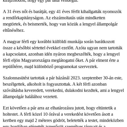
kirajzolódott, hogy egy pár látta vendégül.
A 31 éves nőt és barátját, egy 41 éves férfit kihallgatták nyomozók
a rendőrkapitányságon. Az elszámoltatás után mindketten
megtörtek, és beismerték, hogy van közük a lengyel állampolgár
eltűnéséhez.
A magyar férfi egy korábbi külföldi munkája során barátkozott
össze a későbbi sértettel évekkel ezelőtt. Azóta ugyan nem tartották
a kapcsolatot, azonban idén nyáron megbeszélték, hogy a lengyel
férfi eljön Magyarországra meglátogatni őket. A pár elment érte a
repülőtérre, majd különböző programokat szerveztek.
Szalonnasütést tartottak a pár házánál 2023. szeptember 30-án este,
beszélgettek, alkoholt is fogyasztottak. A két férfi azonban
szóváltásba keveredett, verekedni, dulakodni kezdtek, ami a lengyel
állampolgár halálához vezetett.
Ezt követően a pár arra az elhatározásra jutott, hogy eltüntetik a
holtestet. A férfi közel 10 órával a verekedést követően ásott a
kertben egy majd 2 méteres gödröt, beletették a testet, mindeközben
egy hordóban elégették ismerősük személyes tárgyait és a