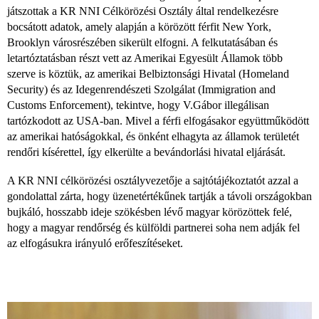
játszottak a KR NNI Célkörözési Osztály által rendelkezésre
bocsátott adatok, amely alapján a körözött férfit New York,
Brooklyn városrészében sikerült elfogni. A felkutatásában és
letartóztatásban részt vett az Amerikai Egyesült Államok több
szerve is köztük, az amerikai Belbiztonsági Hivatal (Homeland
Security) és az Idegenrendészeti Szolgálat (Immigration and
Customs Enforcement), tekintve, hogy V.Gábor illegálisan
tartózkodott az USA-ban. Mivel a férfi elfogásakor együttműködött
az amerikai hatóságokkal, és önként elhagyta az államok területét
rendőri kísérettel, így elkerülte a bevándorlási hivatal eljárását.
A KR NNI célkörözési osztályvezetője a sajtótájékoztatót azzal a
gondolattal zárta, hogy üzenetértékűnek tartják a távoli országokban
bujkáló, hosszabb ideje szökésben lévő magyar körözöttek felé,
hogy a magyar rendőrség és külföldi partnerei soha nem adják fel
az elfogásukra irányuló erőfeszítéseket.