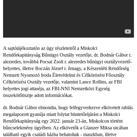
A sajtótájékoztatón az ügy részleteiről a Miskolci
Rendőrkapitányság Bűnügyi Osztály vezetője, dr. Bodnár Gábor r.
alezredes, továbbá Pocsai Zsolt r. alezredes bűnügyi osztályvezető-
helyettes, illetve Boczán József r. őrnagy, a Készenléti Rendőrség
Nemzeti Nyomozó Iroda Életvédelmi és Célkörözési Főosztály
Célkörözési Osztály vezetője, valamint Lance Rollins, az FBI
helyettes jogi attaséja, az FBI-NNI Nemzetközi Egység
összekötőtisztje adott információkat.
dr. Bodnár Gábor elmondta, hogy felfegyverkezve elkövetett rablás
megalapozott gyanúja miatt folytat büntetőeljárást a Miskolci
Rendőrkapitányság egy 2022. január 23-án, Miskolcon történt
bűncselekmény ügyében. Az elkövetők a Glanzer Miksa utcában
található egyik családi házba behatoltak - maszkban, illetve