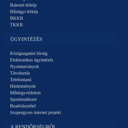
Baleseti térkép
Bűnügyi térkép
BKKB
TKKB
ÜGYINTÉZÉS
Közigazgatási bírság
Elektronikus ügyintézés
Nyomtatványok
Távoltartás
Telefontanú
Hirdetmények
Műtárgyvédelem
Sportrendészet
Beadványtétel
Szupergyors internet projekt
A RENDŐRSÉGRŐL