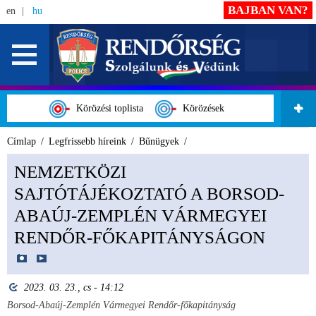
BAJBAN VAN?
en
hu
Körözési toplista
Körözések
Címlap
Legfrissebb híreink
Bűnügyek
NEMZETKÖZI
SAJTÓTÁJÉKOZTATÓ A BORSOD-
ABAÚJ-ZEMPLÉN VÁRMEGYEI
RENDŐR-FŐKAPITÁNYSÁGON
2023. 03. 23., cs - 14:12
Borsod-Abaúj-Zemplén Vármegyei Rendőr-főkapitányság