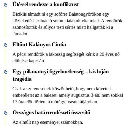
Ütéssel rendezte a konfliktust
Biciklis támadt rá egy sofőrre Balatongyörökön egy
közlekedési szituáció során kialakult vita miatt. A rendőrök
azonosították és súlyos testi sértés miatt hallgatták ki a
támadót.
Eltűnt Kalányos Cintia
A pécsi rendőrök a lakosság segítségét kérik a 20 éves nő
eltűnése kapcsán.
Egy pillanatnyi figyelmetlenség – kis híján
tragédia
Csak a szerencsének köszönhető, hogy nem követelt
emberéletet az a baleset, amely augusztus 3-án, nem sokkal
17 óra előtt történt a mórágyi vasúti átjáróban.
Országos határrendészeti összesítő
Az elmúlt nap eseményei számokban.