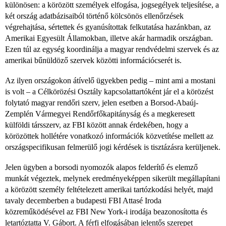
különösen: a körözött személyek elfogása, jogsegélyek teljesítése, a
két ország adatbázisaiból történő kölcsönös ellenőrzések
végrehajtása, sértettek és gyanúsítottak felkutatása hazánkban, az
Amerikai Egyesült Államokban, illetve akár harmadik országban.
Ezen túl az egység koordinálja a magyar rendvédelmi szervek és az
amerikai bűnüldöző szervek közötti információcserét is.
Az ilyen országokon átívelő ügyekben pedig – mint ami a mostani
is volt – a Célkörözési Osztály kapcsolattartóként jár el a körözést
folytató magyar rendőri szerv, jelen esetben a Borsod-Abaúj-
Zemplén Vármegyei Rendőrfőkapitányság és a megkeresett
külföldi társszerv, az FBI között annak érdekében, hogy a
körözöttek hollétére vonatkozó információk közvetítése mellett az
országspecifikusan felmerülő jogi kérdések is tisztázásra kerüljenek.
Jelen ügyben a borsodi nyomozók alapos felderítő és elemző
munkát végeztek, melynek eredményeképpen sikerült megállapítani
a körözött személy feltételezett amerikai tartózkodási helyét, majd
tavaly decemberben a budapesti FBI Attasé Iroda
közreműködésével az FBI New York-i irodája beazonosította és
letartóztatta V. Gábort. A férfi elfogásában jelentős szerepet