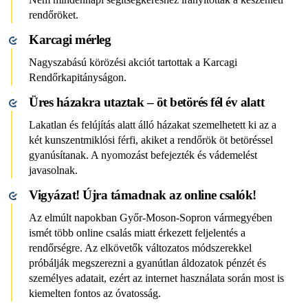
rendőröket.
Karcagi mérleg
Nagyszabású körözési akciót tartottak a Karcagi
Rendőrkapitányságon.
Üres házakra utaztak – öt betörés fél év alatt
Lakatlan és felújítás alatt álló házakat szemelhetett ki az a
két kunszentmiklósi férfi, akiket a rendőrök öt betöréssel
gyanúsítanak. A nyomozást befejezték és vádemelést
javasolnak.
Vigyázat! Újra támadnak az online csalók!
Az elmúlt napokban Győr-Moson-Sopron vármegyében
ismét több online csalás miatt érkezett feljelentés a
rendőrségre. Az elkövetők változatos módszerekkel
próbálják megszerezni a gyanútlan áldozatok pénzét és
személyes adatait, ezért az internet használata során most is
kiemelten fontos az óvatosság.