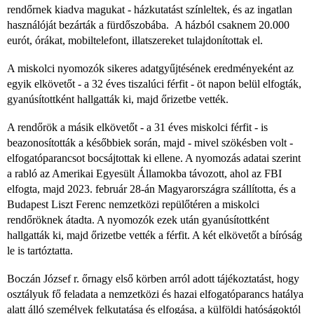
rendőrnek kiadva magukat - házkutatást színleltek, és az ingatlan
használóját bezárták a fürdőszobába. A házból csaknem 20.000
eurót, órákat, mobiltelefont, illatszereket tulajdonítottak el.
A miskolci nyomozók sikeres adatgyűjtésének eredményeként az
egyik elkövetőt - a 32 éves tiszalúci férfit - öt napon belül elfogták,
gyanúsítottként hallgatták ki, majd őrizetbe vették.
A rendőrök a másik elkövetőt - a 31 éves miskolci férfit - is
beazonosították a későbbiek során, majd - mivel szökésben volt -
elfogatóparancsot bocsájtottak ki ellene. A nyomozás adatai szerint
a rabló az Amerikai Egyesült Államokba távozott, ahol az FBI
elfogta, majd 2023. február 28-án Magyarországra szállította, és a
Budapest Liszt Ferenc nemzetközi repülőtéren a miskolci
rendőröknek átadta. A nyomozók ezek után gyanúsítottként
hallgatták ki, majd őrizetbe vették a férfit. A két elkövetőt a bíróság
le is tartóztatta.
Boczán József r. őrnagy első körben arról adott tájékoztatást, hogy
osztályuk fő feladata a nemzetközi és hazai elfogatóparancs hatálya
alatt álló személyek felkutatása és elfogása, a külföldi hatóságoktól