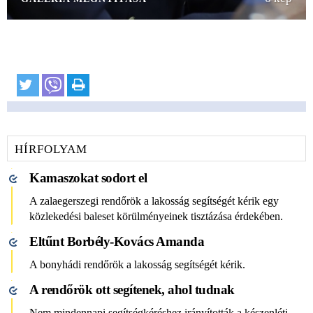
HÍRFOLYAM
Kamaszokat sodort el
A zalaegerszegi rendőrök a lakosság segítségét kérik egy
közlekedési baleset körülményeinek tisztázása érdekében.
Eltűnt Borbély-Kovács Amanda
A bonyhádi rendőrök a lakosság segítségét kérik.
A rendőrök ott segítenek, ahol tudnak
Nem mindennapi segítségkéréshez irányították a készenléti