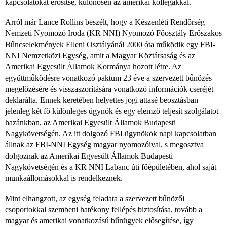
kapcsolatokat erősítse, különösen az amerikai kollégákkal.
Arról már Lance Rollins beszélt, hogy a Készenléti Rendőrség
Nemzeti Nyomozó Iroda (KR NNI) Nyomozó Főosztály Erőszakos
Bűncselekmények Elleni Osztályánál 2000 óta működik egy FBI-
NNI Nemzetközi Egység, amit a Magyar Köztársaság és az
Amerikai Egyesült Államok Kormánya hozott létre. Az
együttműködésre vonatkozó paktum 23 éve a szervezett bűnözés
megelőzésére és visszaszorítására vonatkozó információk cseréjét
deklarálta. Ennek keretében helyettes jogi attasé beosztásban
jelenleg két fő különleges ügynök és egy elemző teljesít szolgálatot
hazánkban, az Amerikai Egyesült Államok Budapesti
Nagykövetségén. Az itt dolgozó FBI ügynökök napi kapcsolatban
állnak az FBI-NNI Egység magyar nyomozóival, s megosztva
dolgoznak az Amerikai Egyesült Államok Budapesti
Nagykövetségén és a KR NNI Labanc úti főépületében, ahol saját
munkaállomásokkal is rendelkeznek.
Mint elhangzott, az egység feladata a szervezett bűnözői
csoportokkal szembeni hatékony fellépés biztosítása, tovább a
magyar és amerikai vonatkozású bűnügyek elősegítése, így