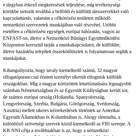
e tárgyban érkező megkeresések teljesítése, míg tevékenységi
körükbe tartozik továbbá a belföldi és külföldi társszervekkel való
kapcsolattartás, valamint a célkörözési területen működő
nemzetközi szervezetek munkájában való részvétel. Utóbbi
esetében a célkörözési egységek európai hálózatán, vagyis az
ENFAST-on, illetve a Nemzetközi Bűnügyi Együttműködési
Központon keresztül tarják a munkakapcsolatot, de külföldre,
illetve hazánkba telepített összekötőtisztek is folyamatosan segítik a
munkájukat.
Kihangsúlyozta, hogy tavaly kiemelkedő számú, 32 magyar
elfogatóparanccsal érintett személyt sikerült elfogniuk külföldi
országokban. Míg a magyar körözöttek letartóztatására legnagyobb
számban Németországban és az Egyesült Királyságban került sor,
de számos európai ország (Hollandia, Spanyolország,
Lengyelország, Szerbia, Bulgária, Görögország, Svédország,
Ausztria) mellett sikeres kézrekerítések történtek az Amerikai
Egyesült Államokban és Kolumbiában is. Ahogy elmondta, a
különböző szövetségi szervek közül kiemelkedő az FBI szerepe. A
KR NNI célja a továbbiakban is az, hogy a nemzetközi