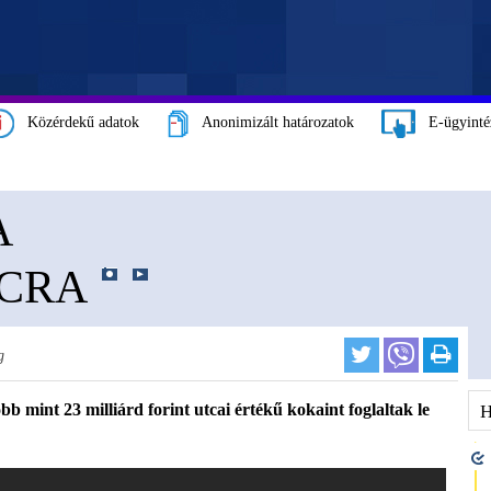
Közérdekű adatok
Anonimizált határozatok
E-ügyinté
A
ACRA
g
mint 23 milliárd forint utcai értékű kokaint foglaltak le