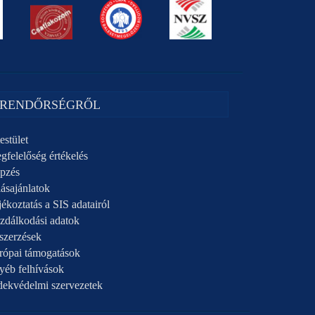
 RENDŐRSÉGRŐL
estület
gfelelőség értékelés
pzés
ásajánlatok
ékoztatás a SIS adatairól
zdálkodási adatok
szerzések
rópai támogatások
yéb felhívások
dekvédelmi szervezetek