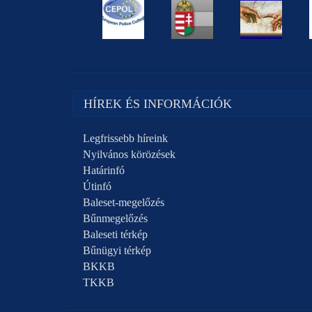
HÍREK ÉS INFORMÁCIÓK
Legfrissebb híreink
Nyilvános körözések
Határinfó
Útinfó
Baleset-megelőzés
Bűnmegelőzés
Baleseti térkép
Bűnügyi térkép
BKKB
TKKB