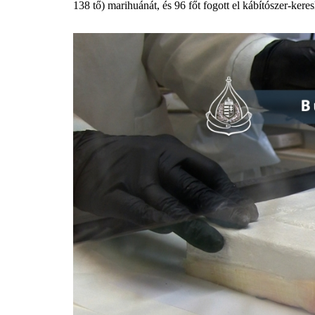
138 tő) marihuánát, és 96 főt fogott el kábítószer-kere