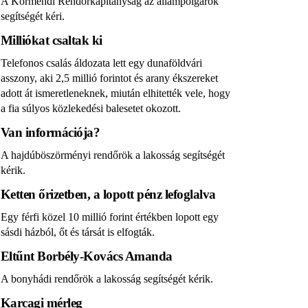
A Körmendi Rendőrkapitányság az állampolgárok
segítségét kéri.
Milliókat csaltak ki
Telefonos csalás áldozata lett egy dunaföldvári
asszony, aki 2,5 millió forintot és arany ékszereket
adott át ismeretleneknek, miután elhitették vele, hogy
a fia súlyos közlekedési balesetet okozott.
Van információja?
A hajdúböszörményi rendőrök a lakosság segítségét
kérik.
Ketten őrizetben, a lopott pénz lefoglalva
Egy férfi közel 10 millió forint értékben lopott egy
sásdi házból, őt és társát is elfogták.
Eltűnt Borbély-Kovács Amanda
A bonyhádi rendőrök a lakosság segítségét kérik.
Karcagi mérleg