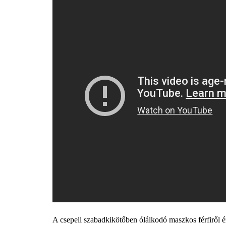
A csepeli szabadkikötőben ólálkodó maszkos férfiről é