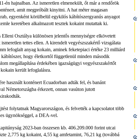
-én hajnalban. Az ismeretlen elmenekült, őt már a rendőrök
nténert, amit megpróbált kinyitni. A hat méter magasan
darab, egyenként körülbelül egykilós kábítószergyanús anyagot
zemle keretében alkalmazott tesztek kokaint mutattak ki.
Elleni Osztálya különösen jelentős mennyiségre elkövetett
 ismeretlen tettes ellen. A kirendelt vegyészszakértő vizsgálata
mm lefoglalt anyag kokain, aminek feketepiaci értéke 23 milliárd
nyi kábítószer, hogy életkortól függetlenül minden második
rtalom megállapítása érdekében igazságügyi vegyészszakértőt
kokain került lefoglalásra.
sére használt konténert Ecuadorban adták fel, és banánt
val Németországba érkezett, onnan vasúton jutott
irakodták.
ést folytatnak Magyarországon, és felvették a kapcsolatot több
enes ügynökséggel, a DEA-vel.
kapitányság 2023-ban összesen kb. 406.209.000 forint utcai
közte 2,775 kg kokaint, 4,55 kg amfetamint, 76,21 kg (továbbá