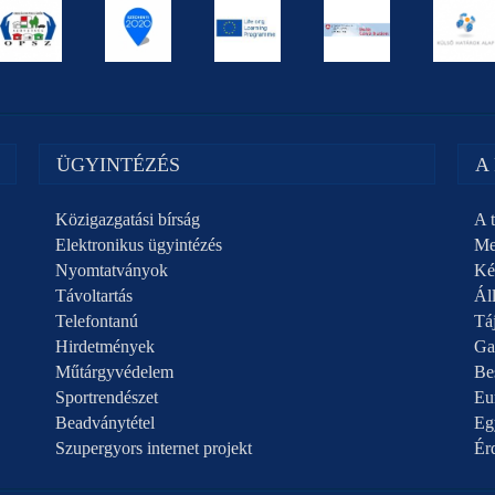
ÜGYINTÉZÉS
A
Közigazgatási bírság
A t
Elektronikus ügyintézés
Me
Nyomtatványok
Ké
Távoltartás
Áll
Telefontanú
Táj
Hirdetmények
Ga
Műtárgyvédelem
Be
Sportrendészet
Eu
Beadványtétel
Eg
Szupergyors internet projekt
Ér