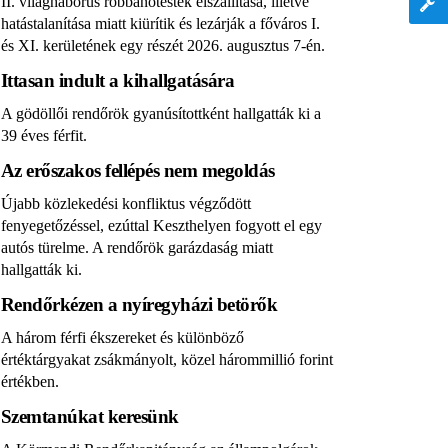
II. világháborús robbanótestek elszállítása, illetve
hatástalanítása miatt kiürítik és lezárják a főváros I.
és XI. kerületének egy részét 2026. augusztus 7-én.
Ittasan indult a kihallgatására
A gödöllői rendőrök gyanúsítottként hallgatták ki a
39 éves férfit.
Az erőszakos fellépés nem megoldás
Újabb közlekedési konfliktus végződött
fenyegetőzéssel, ezúttal Keszthelyen fogyott el egy
autós türelme. A rendőrök garázdaság miatt
hallgatták ki.
Rendőrkézen a nyíregyházi betörők
A három férfi ékszereket és különböző
értéktárgyakat zsákmányolt, közel hárommillió forint
értékben.
Szemtanúkat keresünk