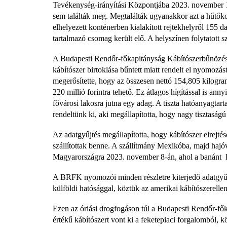
Tevékenység-irányítási Központjába 2023. november 11
sem találták meg. Megtalálták ugyanakkor azt a hűtőko
elhelyezett konténerben kialakított rejtekhelyről 155 
tartalmazó csomag került elő. A helyszínen folytatott s
A Budapesti Rendőr-főkapitányság Kábítószerbűnözés 
kábítószer birtoklása bűntett miatt rendelt el nyomozást
megerősítette, hogy az összesen nettó 154,805 kilogra
220 millió forintra tehető. Ez átlagos hígítással is an
fővárosi lakosra jutna egy adag. A tiszta hatóanyagta
rendeltünk ki, aki megállapította, hogy nagy tisztaságú 
Az adatgyűjtés megállapította, hogy kábítószer elrejté
szállítottak benne. A szállítmány Mexikóba, majd hajó
Magyarországra 2023. november 8-án, ahol a banánt k
A BRFK nyomozói minden részletre kiterjedő adatgyűjt
külföldi hatósággal, köztük az amerikai kábítószerell
Ezen az óriási drogfogáson túl a Budapesti Rendőr-fő
értékű kábítószert vont ki a feketepiaci forgalomból, 