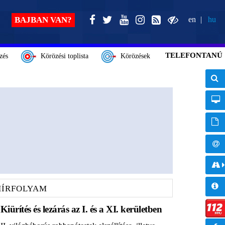
BAJBAN VAN?
en
hu
TELEFONTANÚ
zés
Körözési toplista
Körözések
HÍRFOLYAM
Kiürítés és lezárás az I. és a XI. kerületben